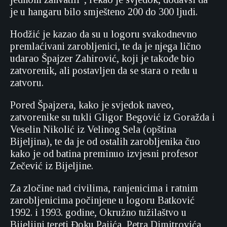
je u hangaru bilo smješteno 200 do 300 ljudi.
Hodžić je kazao da su u logoru svakodnevno
premlaćivani zarobljenici, te da je njega lično
udarao Špajzer Zahirović, koji je takođe bio
zatvorenik, ali postavljen da se stara o redu u
zatvoru.
Pored Špajzera, kako je svjedok naveo,
zatvorenike su tukli Gligor Begović iz Goražda i
Veselin Nikolić iz Velinog Sela (opština
Bijeljina), te da je od ostalih zarobljenika čuo
kako je od batina preminuo izvjesni profesor
Zečević iz Bijeljine.
Za zločine nad civilima, ranjenicima i ratnim
zarobljenicima počinjene u logoru Batković
1992. i 1993. godine, Okružno tužilaštvo u
Bijeljini tereti Đoku Pajića, Petra Dimitrovića,