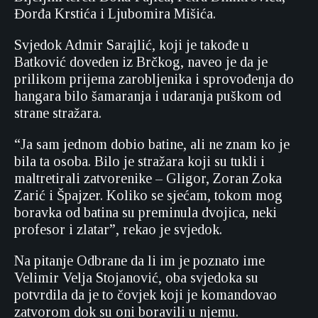
Đorđa Krstića i Ljubomira Mišića.
Svjedok Admir Sarajlić, koji je takođe u
Batković doveden iz Brčkog, naveo je da je
prilikom prijema zarobljenika i sprovođenja do
hangara bilo šamaranja i udaranja puškom od
strane stražara.
“Ja sam jednom dobio batine, ali ne znam ko je
bila ta osoba. Bilo je stražara koji su tukli i
maltretirali zatvorenike – Gligor, Zoran Zoka
Zarić i Špajzer. Koliko se sjećam, tokom mog
boravka od batina su preminula dvojica, neki
profesor i zlatar”, rekao je svjedok.
Na pitanje Odbrane da li im je poznato ime
Velimir Velja Stojanović, oba svjedoka su
potvrdila da je to čovjek koji je komandovao
zatvorom dok su oni boravili u njemu.