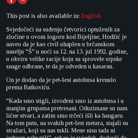
This post is also available in:
English
Svjedočeći na suđenju četvorici optuženih za
zločine u ovom logoru kod Bijeljine, Hodžić je
naveo da je kao civil uhapšen u brčanskom
naselju “Š” u noći sa 12. na 13. jul 1992. godine,
u okviru velike racije koju su sprovele srpske
snage odbrane, te da je odveden u kasarnu.
On je dodao da je pet-šest autobusa krenulo
prema Batkoviću.
“Kada smo stigli, izvođeni smo iz autobusa i u
manjim grupama pretresani. Oduzimane su nam
lične stvari, a zatim smo trčeći išli ka hangaru.
Na tom putu, na svakih pet-šest metara, stajali su
stražari, koji su nas tukli. Mene nisu tada ni
jednom zahvatili”, rekao je svjedok, dodavši da