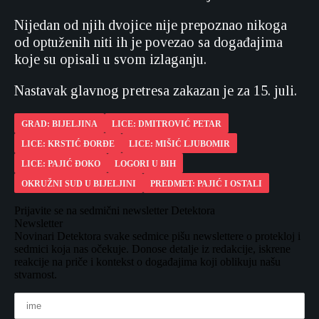
Nijedan od njih dvojice nije prepoznao nikoga
od optuženih niti ih je povezao sa događajima
koje su opisali u svom izlaganju.
Nastavak glavnog pretresa zakazan je za 15. juli.
GRAD: BIJELJINA
LICE: DMITROVIĆ PETAR
LICE: KRSTIĆ ĐORĐE
LICE: MIŠIĆ LJUBOMIR
LICE: PAJIĆ ĐOKO
LOGORI U BIH
OKRUŽNI SUD U BIJELJINI
PREDMET: PAJIĆ I OSTALI
Prijavite se na sedmični newsletter Detektora
Newsletter
Novinari Detektora svake sedmice pišu newslettere o protekloj i
sedmici koja nas očekuje. Donose detalje iz redakcije, iskrene
reakcije na priče i kontekst o događajima koji oblikuju našu
stvarnost.