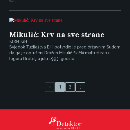
ali...
Mikulić: Krv na sve strane
BIRN BiH
Svjedok Tužilaštva BiH potvrdio je pred državnim Sudom
da ga je optuženi Dražen Mikulić fizički maltretirao u
logoru Dretelj u julu 1993. godine.
1
2