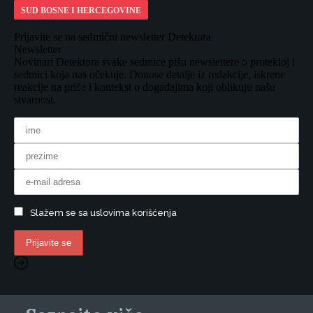
SUD BOSNE I HERCEGOVINE
Prijavite se na sedmični newsletter Detektora
Newsletter
Novinari Detektora svake sedmice pišu newslettere o protekloj i
sedmici koja nas očekuje. Donose detalje iz redakcije, iskrene
reakcije na priče i kontekst o događajima koji oblikuju našu
stvarnost.
Slažem se sa uslovima korišćenja