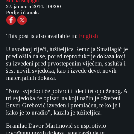
Mirna Buljugić
27. januara 2014. | 00:00
Podjeli članak:
This post is also available in:
English
U uvodnoj riječi, tužiteljica Remzija Smailagić je
predložila da se, pored reprodukcije dokaza koji
su izvedeni pred prvostepenim vijećem, sasluša i
šest novih svjedoka, kao i izvede devet novih
materijalnih dokaza.
“Novi svjedoci će potvrditi identitet optuženog. A
tri svjedoka će opisati na koji način je oštećeni
Enver Grebović izveden i premlaćen, te ko je i
kako je to uradio”, kazala je tužiteljica.
Branilac Davor Martinović se usprotivio
izvođenju novih dokaza, smatravši da je