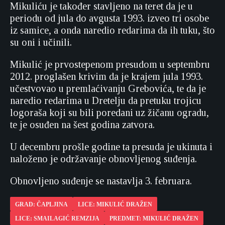
Mikuliću je također stavljeno na teret da je u
periodu od jula do avgusta 1993. izveo tri osobe
iz samice, a onda naredio redarima da ih tuku, što
su oni i učinili.
Mikulić je prvostepenom presudom u septembru
2012. proglašen krivim da je krajem jula 1993.
učestvovao u premlaćivanju Grebovića, te da je
naredio redarima u Dretelju da pretuku trojicu
logoraša koji su bili poredani uz žičanu ogradu,
te je osuđen na šest godina zatvora.
U decembru prošle godine ta presuda je ukinuta i
naloženo je održavanje obnovljenog suđenja.
Obnovljeno suđenje se nastavlja 3. februara.
GRAD: ČAPLJINA
LICE: MIKULIĆ DRAŽEN
LICE: SMAILAGIĆ REMZIJA
PREDMET: MIKULIĆ DRAŽEN