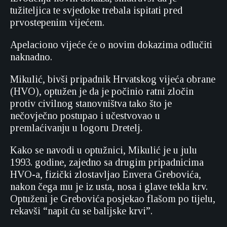
tužiteljica te svjedoke trebala ispitati pred
prvostepenim vijećem.
Apelaciono vijeće će o novim dokazima odlučiti
naknadno.
Mikulić, bivši pripadnik Hrvatskog vijeća obrane
(HVO), optužen je da je počinio ratni zločin
protiv civilnog stanovništva tako što je
nečovječno postupao i učestvovao u
premlaćivanju u logoru Dretelj.
Kako se navodi u optužnici, Mikulić je u julu
1993. godine, zajedno sa drugim pripadnicima
HVO-a, fizički zlostavljao Envera Grebovića,
nakon čega mu je iz usta, nosa i glave tekla krv.
Optuženi je Grebovića posjekao flašom po tijelu,
rekavši “napit ću se balijske krvi”.