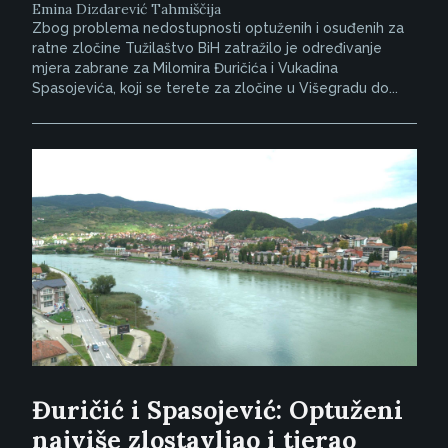
Emina Dizdarević Tahmiščija
Zbog problema nedostupnosti optuženih i osuđenih za
ratne zločine Tužilaštvo BiH zatražilo je određivanje
mjera zabrane za Milomira Đuričića i Vukadina
Spasojevića, koji se terete za zločine u Višegradu do...
Đuričić i Spasojević: Optuženi
najviše zlostavljao i tjerao