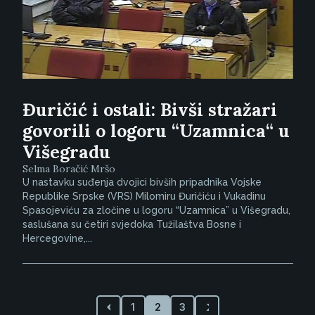
Đuričić i ostali: Bivši stražari
govorili o logoru “Uzamnica“ u
Višegradu
Selma Boračić Mršo
U nastavku suđenja dvojici bivših pripadnika Vojske
Republike Srpske (VRS) Milomiru Đuričiću i Vukadinu
Spasojeviću za zločine u logoru “Uzamnica” u Višegradu,
saslušana su četiri svjedoka Tužilaštva Bosne i
Hercegovine,...
1
2
3