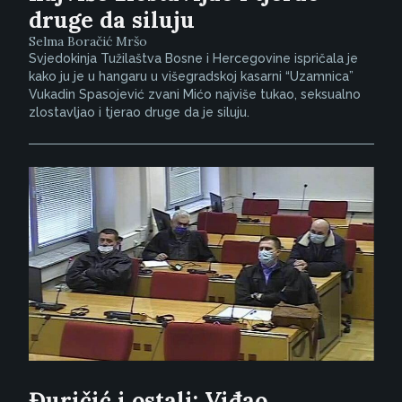
druge da siluju
Selma Boračić Mršo
Svjedokinja Tužilaštva Bosne i Hercegovine ispričala je
kako ju je u hangaru u višegradskoj kasarni “Uzamnica”
Vukadin Spasojević zvani Mićo najviše tukao, seksualno
zlostavljao i tjerao druge da je siluju.
Đuričić i ostali: Viđao