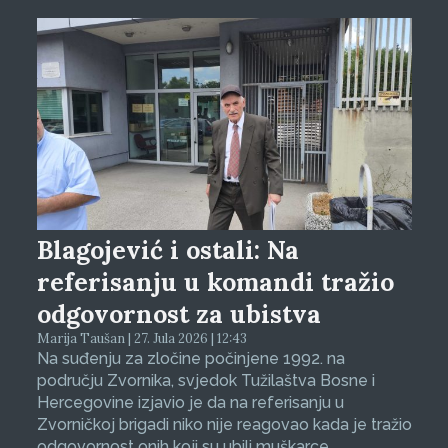
Blagojević i ostali: Na
referisanju u komandi tražio
odgovornost za ubistva
Marija Taušan | 27. Jula 2026 | 12:43
Na suđenju za zločine počinjene 1992. na
području Zvornika, svjedok Tužilaštva Bosne i
Hercegovine izjavio je da na referisanju u
Zvorničkoj brigadi niko nije reagovao kada je tražio
odgovornost onih koji su ubili muškarce.