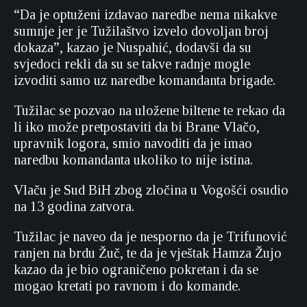
“Da je optuženi izdavao naredbe nema nikakve
sumnje jer je Tužilaštvo izvelo dovoljan broj
dokaza”, kazao je Nuspahić, dodavši da su
svjedoci rekli da su se takve radnje mogle
izvoditi samo uz naredbe komandanta brigade.
Tužilac se pozvao na uložene biltene te rekao da
li iko može pretpostaviti da bi Brane Vlačo,
upravnik logora, smio navoditi da je imao
naredbu komandanta ukoliko to nije istina.
Vlaču je Sud BiH zbog zločina u Vogošći osudio
na 13 godina zatvora.
Tužilac je naveo da je nesporno da je Trifunović
ranjen na brdu Žuč, te da je vještak Hamza Žujo
kazao da je bio ograničeno pokretan i da se
mogao kretati po ravnom i do komande.