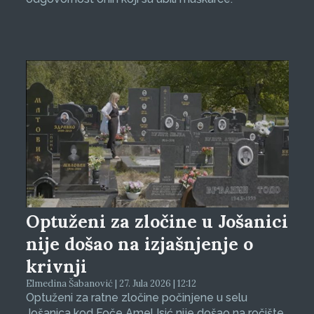
Optuženi za zločine u Jošanici
nije došao na izjašnjenje o
krivnji
Elmedina Šabanović | 27. Jula 2026 | 12:12
Optuženi za ratne zločine počinjene u selu
Jošanica kod Foče Amel Isić nije došao na ročište