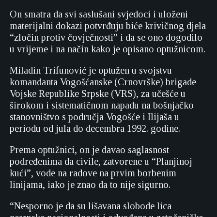
On smatra da svi saslušani svjedoci i uloženi
materijalni dokazi potvrđuju biće krivičnog djela
“zločin protiv čovječnosti” i da se ono dogodilo
u vrijeme i na način kako je opisano optužnicom.
Miladin Trifunović je optužen u svojstvu
komandanta Vogošćanske (Crnovrške) brigade
Vojske Republike Srpske (VRS), za učešće u
širokom i sistematičnom napadu na bošnjačko
stanovništvo s područja Vogošće i Ilijaša u
periodu od jula do decembra 1992. godine.
Prema optužnici, on je davao saglasnost
podređenima da civile, zatvorene u “Planjinoj
kući”, vode na radove na prvim borbenim
linijama, iako je znao da to nije sigurno.
“Nesporno je da su lišavana slobode lica