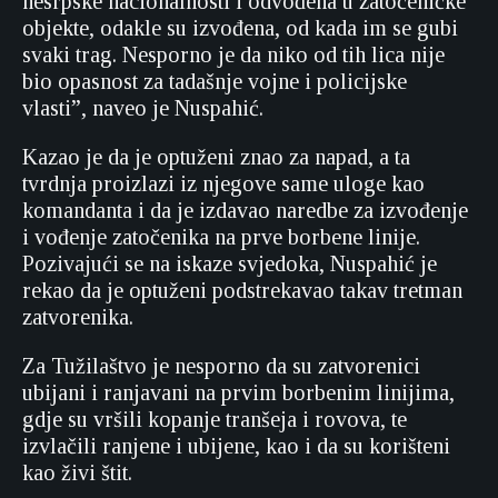
nesrpske nacionalnosti i odvođena u zatočeničke
objekte, odakle su izvođena, od kada im se gubi
svaki trag. Nesporno je da niko od tih lica nije
bio opasnost za tadašnje vojne i policijske
vlasti”, naveo je Nuspahić.
Kazao je da je optuženi znao za napad, a ta
tvrdnja proizlazi iz njegove same uloge kao
komandanta i da je izdavao naredbe za izvođenje
i vođenje zatočenika na prve borbene linije.
Pozivajući se na iskaze svjedoka, Nuspahić je
rekao da je optuženi podstrekavao takav tretman
zatvorenika.
Za Tužilaštvo je nesporno da su zatvorenici
ubijani i ranjavani na prvim borbenim linijima,
gdje su vršili kopanje tranšeja i rovova, te
izvlačili ranjene i ubijene, kao i da su korišteni
kao živi štit.