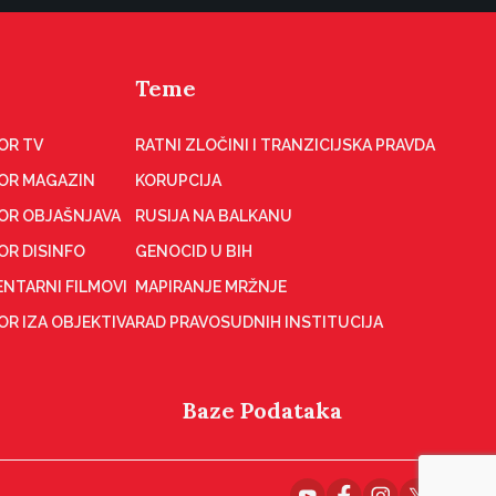
Teme
OR TV
RATNI ZLOČINI I TRANZICIJSKA PRAVDA
OR MAGAZIN
KORUPCIJA
OR OBJAŠNJAVA
RUSIJA NA BALKANU
OR DISINFO
GENOCID U BIH
NTARNI FILMOVI
MAPIRANJE MRŽNJE
R IZA OBJEKTIVA
RAD PRAVOSUDNIH INSTITUCIJA
Baze Podataka