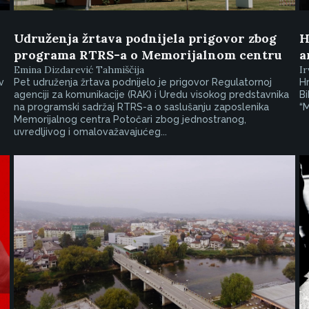
Udruženja žrtava podnijela prigovor zbog
H
programa RTRS-a o Memorijalnom centru
a
Emina Dizdarević Tahmiščija
I
v
Pet udruženja žrtava podnijelo je prigovor Regulatornoj
H
agenciji za komunikacije (RAK) i Uredu visokog predstavnika
Bi
na programski sadržaj RTRS-a o saslušanju zaposlenika
“M
Memorijalnog centra Potočari zbog jednostranog,
uvredljivog i omalovažavajućeg...