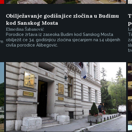
Obilježavanje godišnjice zločina u Budimu
T
kod Sanskog Mosta
p
Elmedina Šabanović
L
Porodice žrtava iz zaseoka Budim kod Sanskog Mosta
Ti
obilježit će 34. godišnjicu zločina sjećanjem na 14 ubijenih
za
em
civila porodice Alibegović.
sl
tr