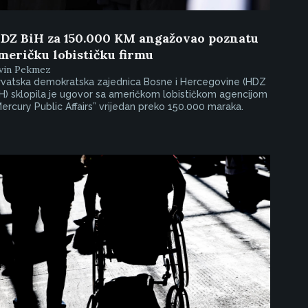
DZ BiH za 150.000 KM angažovao poznatu
meričku lobističku firmu
rvin Pekmez
rvatska demokratska zajednica Bosne i Hercegovine (HDZ
H) sklopila je ugovor sa američkom lobističkom agencijom
ercury Public Affairs” vrijedan preko 150.000 maraka.