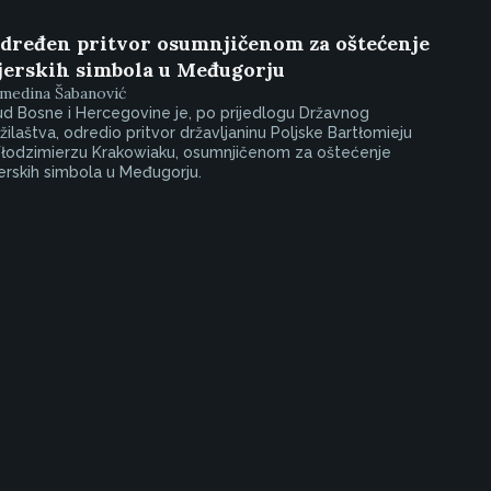
dređen pritvor osumnjičenom za oštećenje
jerskih simbola u Međugorju
lmedina Šabanović
d Bosne i Hercegovine je, po prijedlogu Državnog
žilaštva, odredio pritvor državljaninu Poljske Bartłomieju
łodzimierzu Krakowiaku, osumnjičenom za oštećenje
erskih simbola u Međugorju.