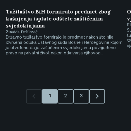
Tužilaštvo BiH formiralo predmet zbog
O
kašnjenja isplate odštete zaštićenim
v
svjedokinjama
E
Su
Zinaida Đelilović
tu
Državno tužilaštvo formiralo je predmet nakon što nije
W
izvršena odluka Ustavnog suda Bosne i Hercegovine kojom
vj
je utvrđeno da je zaštićenim svjedokinjama povrijeđeno
pravo na privatni život nakon otkrivanja njihovog...
1
2
3