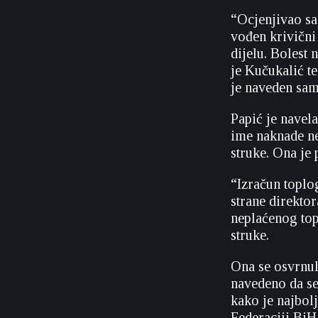
“Ocjenjivao sa
vođen krivični
dijelu. Bolest
je Kučukalić te
je naveden sam
Papić je navel
ime naknade nem
struke. Ona je
“Izračun toplo
strane direktor
neplaćenog top
struke.
Ona se osvrnul
navedeno da se 
kako je najbol
Federaciji BiH