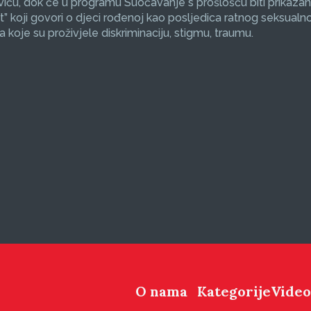
ću, dok će u programu Suočavanje s prošlošću biti prikazan
et” koji govori o djeci rođenoj kao posljedica ratnog seksualno
koje su proživjele diskriminaciju, stigmu, traumu.
O nama
Kategorije
Video