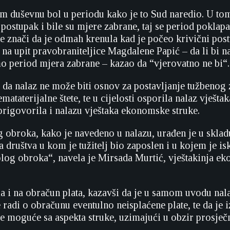
m duševnu bol u periodu kako je to Sud naredio. U to
 postupak i bile su mjere zabrane, taj se period poklap
 ne znači da je odmah krenula kad je počeo krivični pos
 na upit pravobraniteljice Magdalene Papić – da li bi na
o period mjera zabrane – kazao da “vjerovatno ne bi“.
a da nalaz ne može biti osnov za postavljanje tužbenog 
ataterijalne štete, te u cijelosti osporila nalaz vješt
 prigovorila i nalazu vještaka ekonomske struke.
g obroka, kako je navedeno u nalazu, urađen je u skla
a društva u kom je tužitelj bio zaposlen i u kojem je is
log obroka“, navela je Mirsada Murtić, vještakinja e
a i na obračun plata, kazavši da je u samom uvodu nala
radi o obračunu eventulno neisplaćene plate, te da je 
je moguće sa aspekta struke, uzimajući u obzir prosječ
.