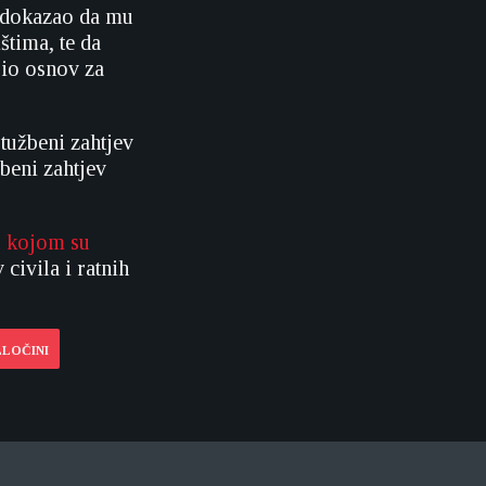
e dokazao da mu
štima, te da
bio osnov za
 tužbeni zahtjev
žbeni zahtjev
u kojom su
 civila i ratnih
ZLOČINI