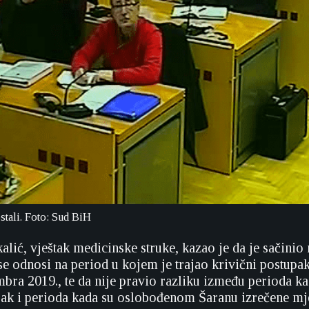
stali. Foto: Sud BiH
ić, vještak medicinske struke, kazao je da je sačinio 
 se odnosi na period u kojem je trajao krivični postupa
bra 2019., te da nije pravio razliku između perioda kad
pak i perioda kada su oslobođenom Šaranu izrečene mj