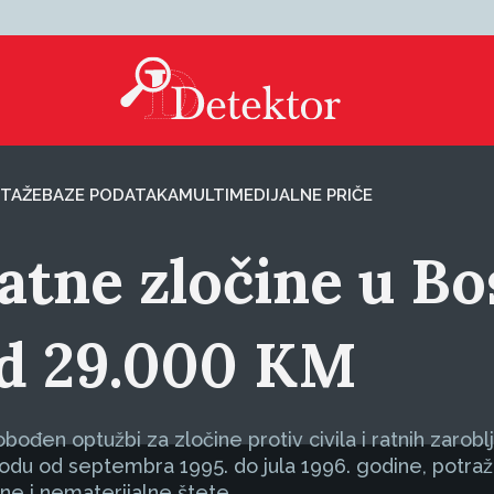
TAŽE
BAZE PODATAKA
MULTIMEDIJALNE PRIČE
atne zločine u B
od 29.000 KM
đen optužbi za zločine protiv civila i ratnih zarobl
riodu od septembra 1995. do jula 1996. godine, potr
ne i nematerijalne štete.