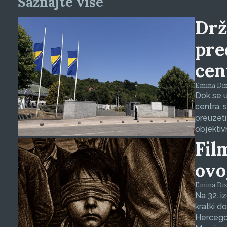
Saznajte više
Drž
pre
cen
Emina Dizd
Dok se u
centra, 
preuzeti
objektiv
Fil
ovo
Emina Dizd
Na 32. i
kratki d
Hercegov