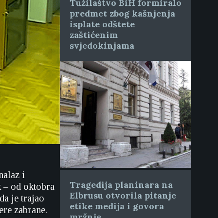
Tužilaštvo BiH formiralo
predmet zbog kašnjenja
isplate odštete
zaštićenim
svjedokinjama
nalaz i
Tragedija planinara na
k – od oktobra
Elbrusu otvorila pitanje
a je trajao
etike medija i govora
ere zabrane.
mržnje