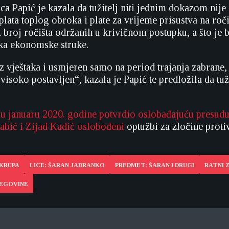
ica Papić je kazala da tužitelj niti jednim dokazom nij
plata toplog obroka i plate za vrijeme prisustva na roči
i broj ročišta održanih u krivičnom postupku, a što je 
ka ekonomske struke.
z vještaka i usmjeren samo na period trajanja zabrane,
 visoko postavljen“, kazala je Papić te predložila da tu
e
u januaru 2020. godine potvrdio oslobađajuću presud
abić i Zijad Kadić oslobođeni
optužbi za zločine protiv
 KRUPA
LICE: ŠARAN JADRANKO
PREDMET: ŠARAN I DRUGI
RATNI 
CEGOVINE