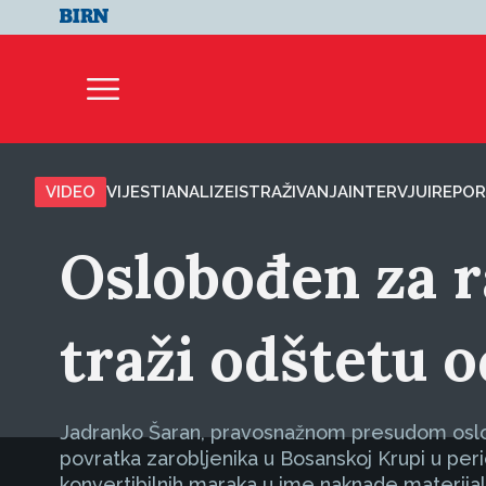
VIDEO
VIJESTI
ANALIZE
ISTRAŽIVANJA
INTERVJUI
REPOR
Oslobođen za r
traži odštetu 
Jadranko Šaran, pravosnažnom presudom oslobo
povratka zarobljenika u Bosanskoj Krupi u pe
konvertibilnih maraka u ime naknade materijal