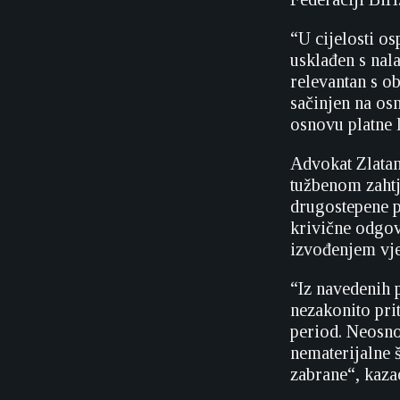
“U cijelosti os
usklađen s nal
relevantan s o
sačinjen na osn
osnovu platne li
Advokat Zlatan
tužbenom zahtj
drugostepene 
krivične odgov
izvođenjem vje
“Iz navedenih p
nezakonito pri
period. Neosno
nematerijalne 
zabrane“, kaza