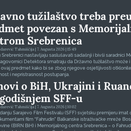
avno tužilaštvo treba preu
dmet povezan s Memorija
trom Srebrenica
arević Tahmiščija | 7. Augusta 2026 | 15:49
 Srebrenici nastavljaju saslušavati sadašnji i bivši saradnici 
sagovornici Detektora smatraju da Državno tužilaštvo može i
 ovaj predmet kako bi se zbog njegove osjetljivosti otklonil
nost i nepristrasnost postupanja.
movi o BiH, Ukrajini i Ruan
godišnjem SFF-u
arević Tahmiščija | 7. Augusta 2026 | 10:02
zdanju Sarajevo Film Festivalu (SFF) svjetsku premijeru imat 
okumentarni film “Fahrudin” Balkanske istraživačke mreže Bos
ine (BIRN BiH) i Memorijalnog centra Srebrenica – o Fahrud