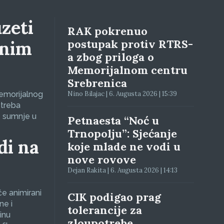
zeti
RAK pokrenuo
lnim
postupak protiv RTRS-
a zbog priloga o
Memorijalnom centru
Srebrenica
Memorijalnog
Nino Bilajac | 6. Augusta 2026 | 15:39
 treba
e sumnje u
Petnaesta “Noć u
Trnopolju”: Sjećanje
di na
koje mlade ne vodi u
nove rovove
Dejan Rakita | 6. Augusta 2026 | 14:13
će animirani
CIK podigao prag
ne i
tolerancije za
inu
zloupotrebe