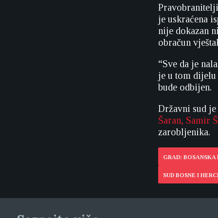
Pravobranitelj
je uskraćena is
nije dokazan n
obračun vješta
“Sve da je nala
je u tom dijelu
bude odbijen.
Državni sud j
Šaran, Samir Š
zarobljenika.
GRAD: BOSANSKA
SUD BOSNE I HER