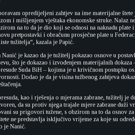
poravam opredijeljeni zahtjev na ime materijalne štete je
azom i mišljenjem vještaka ekonomske struke. Nalaz ne
bzirom na to da je dio koji se odnosi na naknadu plate 
ovu pretpostavki i obračunu prosječne plate u Federaci
ste tužitelja“, kazala je Papić.
 Nanić je kazao da je tužitelj pokazao osnove u posta
evu, što je dokazao i izvođenjem materijalnih dokaza 
presude Suda BiH – kojima je u krivičnom postupku o
ornosti. Dodao je da je visina tužbenog zahtjeva doka
štačenja.
resuda, kao i rješenja o mjerama zabrane, tužitelj je 
tvoren, da su protiv njega trajale mjere zabrane duži 
vani su prigovori tužene, s obzirom na to da osnov z
štete ne predstavlja isključivo vrijeme za koje su odre
o je Nanić.