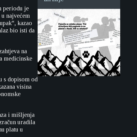
m periodu je
a u najvećem
tupak“, kazao
laz bio isti da
zahtjeva na
aka medicinske
du s dopisom od
kazana visina
konomske
za i mišljenja
izračun uradila
nu platu u