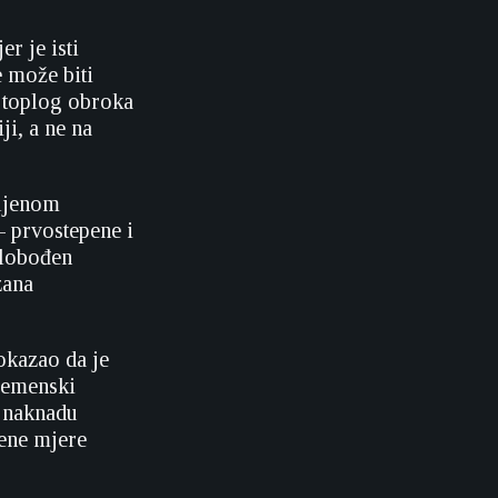
r je isti
 može biti
i toplog obroka
ji, a ne na
vljenom
– prvostepene i
slobođen
zana
dokazao da je
vremenski
a naknadu
đene mjere