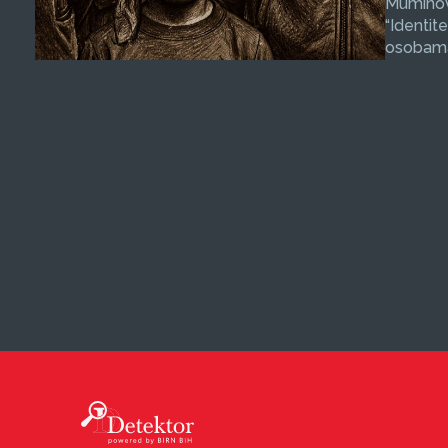
Muminovi
“Identit
osobama 