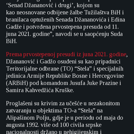
‘Senad Džananović i drugi’, kojom su
kao neosnovane odbijene žalbe Tužilaštva BiH i
branilaca optuženih Senada Džananovića i Edina
Gadže i potvrđena prvostepena presuda od 11.
juna 2021. godine”, navodi se u saopćenju Suda
BiH.
Prema prvostepenoj presudi iz juna 2021. godine
,
Džananović i Gadžo osuđeni su kao pripadnici
Teritorijalne odbrane (TO) “Stela” i specijalnih
jedinica Armije Republike Bosne i Hercegovine
(ARBiH) pod komandom Jusufa Juke Prazine i
Samira Kahvedžića Kruške.
Proglašeni su krivim za učešće u nezakonitom
zatvaranju u objektima TO-a “Stela” na
Alipašinom Polju, gdje je u periodu od maja do
augusta 1992. više od 100 civila srpske
nacionalnosti držano u nehigijenskim i