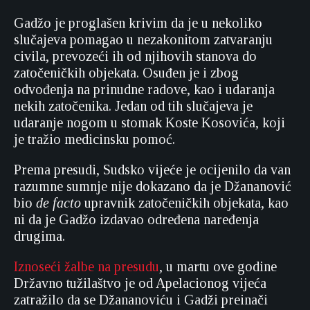
Gadžo je proglašen krivim da je u nekoliko
slučajeva pomagao u nezakonitom zatvaranju
civila, prevozeći ih od njihovih stanova do
zatočeničkih objekata. Osuđen je i zbog
odvođenja na prinudne radove, kao i udaranja
nekih zatočenika. Jedan od tih slučajeva je
udaranje nogom u stomak Koste Kosovića, koji
je tražio medicinsku pomoć.
Prema presudi, Sudsko vijeće je ocijenilo da van
razumne sumnje nije dokazano da je Džananović
bio
de facto
upravnik zatočeničkih objekata, kao
ni da je Gadžo izdavao određena naređenja
drugima.
Iznoseći žalbe na presudu
, u martu ove godine
Državno tužilaštvo je od Apelacionog vijeća
zatražilo da se Džananoviću i Gadži preinači