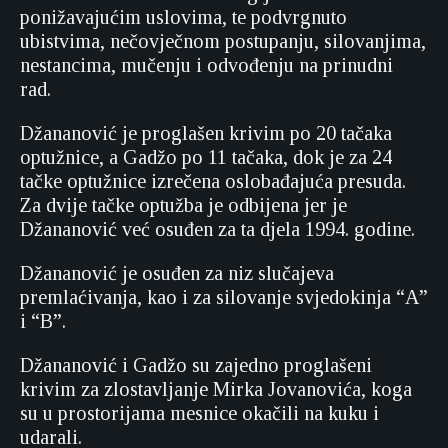
ponižavajućim uslovima, te podvrgnuto
ubistvima, nečovječnom postupanju, silovanjima,
nestancima, mučenju i odvođenju na prinudni
rad.
Džananović je proglašen krivim po 20 tačaka
optužnice, a Gadžo po 11 tačaka, dok je za 24
tačke optužnice izrečena oslobađajuća presuda.
Za dvije tačke optužba je odbijena jer je
Džananović već osuđen za ta djela 1994. godine.
Džananović je osuđen za niz slučajeva
premlaćivanja, kao i za silovanje svjedokinja “A”
i “B”.
Džananović i Gadžo su zajedno proglašeni
krivim za zlostavljanje Mirka Jovanovića, koga
su u prostorijama mesnice okačili na kuku i
udarali.