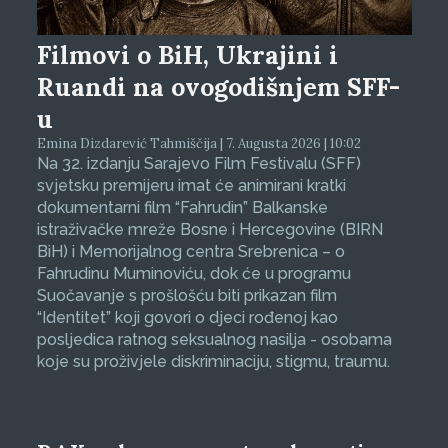
Filmovi o BiH, Ukrajini i
Ruandi na ovogodišnjem SFF-
u
Emina Dizdarević Tahmiščija | 7. Augusta 2026 | 10:02
Na 32. izdanju Sarajevo Film Festivalu (SFF)
svjetsku premijeru imat će animirani kratki
dokumentarni film “Fahrudin” Balkanske
istraživačke mreže Bosne i Hercegovine (BIRN
BiH) i Memorijalnog centra Srebrenica – o
Fahrudinu Muminoviću, dok će u programu
Suočavanje s prošlošću biti prikazan film
“Identitet” koji govori o djeci rođenoj kao
posljedica ratnog seksualnog nasilja - osobama
koje su proživjele diskriminaciju, stigmu, traumu.