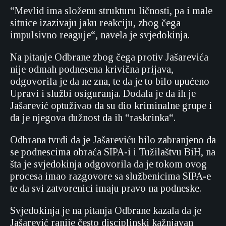
“Mevlid ima složenu strukturu ličnosti, pa i male
sitnice izazivaju jaku reakciju, zbog čega
impulsivno reaguje“, navela je svjedokinja.
Na pitanje Odbrane zbog čega protiv Jašarevića
nije odmah podnesena krivična prijava,
odgovorila je da ne zna, te da je to bilo upućeno
Upravi i službi osiguranja. Dodala je da ih je
Jašarević optuživao da su dio kriminalne grupe i
da je njegova dužnost da ih “raskrinka“.
Odbrana tvrdi da je Jašareviću bilo zabranjeno da
se podnescima obraća SIPA-i i Tužilaštvu BiH, na
šta je svjedokinja odgovorila da je tokom ovog
procesa imao razgovore sa službenicima SIPA-e
te da svi zatvorenici imaju pravo na podneske.
Svjedokinja je na pitanja Odbrane kazala da je
Jašarević ranije često disciplinski kažnjavan