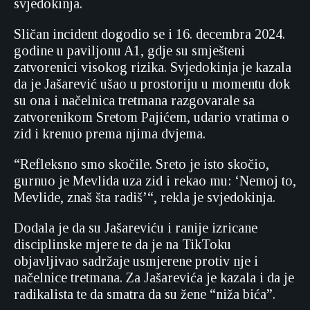
svjedokinja.
Sličan incident dogodio se i 16. decembra 2024.
godine u paviljonu A1, gdje su smješteni
zatvorenici visokog rizika. Svjedokinja je kazala
da je Jašarević ušao u prostoriju u momentu dok
su ona i načelnica tretmana razgovarale sa
zatvorenikom Sretom Pajićem, udario vratima o
zid i krenuo prema njima dvjema.
“Refleksno smo skočile. Sreto je isto skočio,
gurnuo je Mevlida uza zid i rekao mu: ‘Nemoj to,
Mevlide, znaš šta radiš’“, rekla je svjedokinja.
Dodala je da su Jašareviću i ranije izricane
disciplinske mjere te da je na TikToku
objavljivao sadržaje usmjerene protiv nje i
načelnice tretmana. Za Jašarevića je kazala i da je
radikalista te da smatra da su žene “niža bića”.