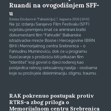
Ruandi na ovogodišnjem SFF-
u
Emina Dizdarević Tahmiščija | 7. Augusta 2026 | 10:02
Na 32. izdanju Sarajevo Film Festivalu (SFF)
svjetsku premijeru imat će animirani kratki
dokumentarni film “Fahrudin” Balkanske
istraživačke mreže Bosne i Hercegovine (BIRN
BiH) i Memorijalnog centra Srebrenica – o
Fahrudinu Muminoviću, dok će u programu
Suočavanje s prošlošću biti prikazan film
“Identitet” koji govori o djeci rođenoj kao
posljedica ratnog seksualnog nasilja - osobama
koje su proživjele diskriminaciju, stigmu, traumu.
RAK pokrenuo postupak protiv
RTRS-a zbog priloga o
Memorijalnom centru Srebrenica