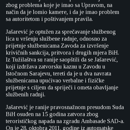
zbog problema koje je imao sa Upravom, na
način da je lomio kamere, i da je imao problem
sa autoritetom i poštivanjem pravila.
Jašarević je optužen za sprečavanje službenog
lica u vršenju službene radnje, odnosno za
prijetnje službenicama Zavoda za izvršenje
krivičnih sankcija, pritvora i drugih mjera BiH.
Iz Tužilaštva su ranije saopštili da se Jašarević,
koji izdržava zatvorsku kaznu u Zavodu u
Istočnom Sarajevu, tereti da je u dva navrata
službenicama upućivao verbalne i fizičke
prijetnje s ciljem da spriječi i ometa obavljanje
službenih radnji.
Jašarević je ranije pravosnažnom presudom Suda
BiH osuđen na 15 godina zatvora zbog
terorističkog napada na zgradu Ambasade SAD-a.
On je 28. oktobra 2011. godine iz automatske