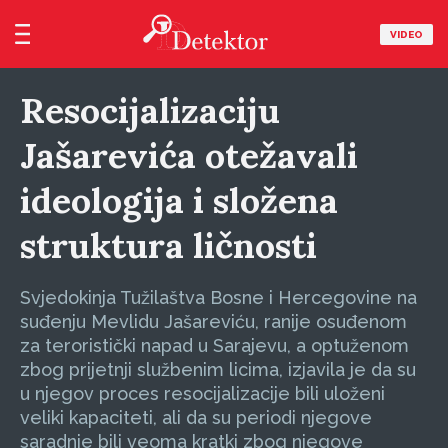
VIDEO
Resocijalizaciju
Jašarevića otežavali
ideologija i složena
struktura ličnosti
Svjedokinja Tužilaštva Bosne i Hercegovine na
suđenju Mevlidu Jašareviću, ranije osuđenom
za teroristički napad u Sarajevu, a optuženom
zbog prijetnji službenim licima, izjavila je da su
u njegov proces resocijalizacije bili uloženi
veliki kapaciteti, ali da su periodi njegove
saradnje bili veoma kratki zbog njegove