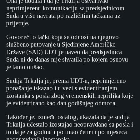
Ona je dodala i da je Trkulja ostvarivao
neprimjerenu komunikaciju sa predsjednicom
Suda u više navrata po različitim tačkama uz
prijetnje.
Govoreći o tački koja se odnosi na njegovo
službeno putovanje u Sjedinjene Američke
Države (SAD) UDT je naveo da predsjednica
Suda ni do danas nije shvatila po kojem osnovu
je tamo otišao.
Sudija Trkulja je, prema UDT-u, neprimjereno
ponašanje iskazao i u vezi s evidentiranjem
izostanka s posla zbog vremenskih neprilika koje
je evidentirano kao dan godišnjeg odmora.
Također je, između ostalog, ukazala da je sudija
Trkulja učestalo izostajao neopravdano sa posla i
to da je za godinu i po imao četiri i po mjeseca
neopravdanih izostanaka.