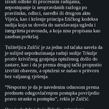
izradi odluke ili procesnim radnjama,
nepostupanje iz neopravdanih razloga po
pravilniku, odluci, naredbi ili drugom aktu
Vijeća, kao i kršenje principa Etičkog kodeksa
sudija koja su dovela do narušavanja ugleda i
integriteta pravosuđa, a koja nisu propisana kao
zaseban prekršaj.
Tužiteljica Zulčić je za jednu od tačaka navela da
je uslijed nepoduzimanja radnji sudije Trkulje
protiv krivičnog gonjenja optuženog došlo do
zastare, kao i da je prema drugoj tački propustio
izvršiti obavezu, a optuženi se našao u pritvoru
bez valjanog rješenja.
“Nesporno je da je navedenim odnosom prema
predmetu odugovlačenjem postupka povrijedio
pravo stranke u postupku“, rekla je Zulčić.