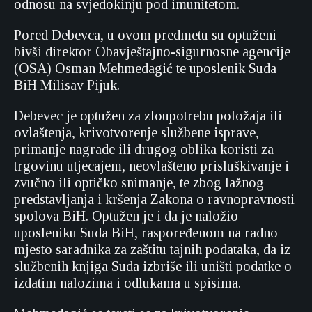
odnosu na svjedokinju pod imunitetom.
Pored Debevca, u ovom predmetu su optuženi
bivši direktor Obavještajno-sigurnosne agencije
(OSA) Osman Mehmedagić te uposlenik Suda
BiH Milisav Pijuk.
Debevec je optužen za zloupotrebu položaja ili
ovlaštenja, krivotvorenje službene isprave,
primanje nagrade ili drugog oblika koristi za
trgovinu utjecajem, neovlašteno prisluškivanje i
zvučno ili optičko snimanje, te zbog lažnog
predstavljanja i kršenja Zakona o ravnopravnosti
spolova BiH. Optužen je i da je naložio
uposleniku Suda BiH, raspoređenom na radno
mjesto saradnika za zaštitu tajnih podataka, da iz
službenih knjiga Suda izbriše ili uništi podatke o
izdatim nalozima i odlukama u spisima.