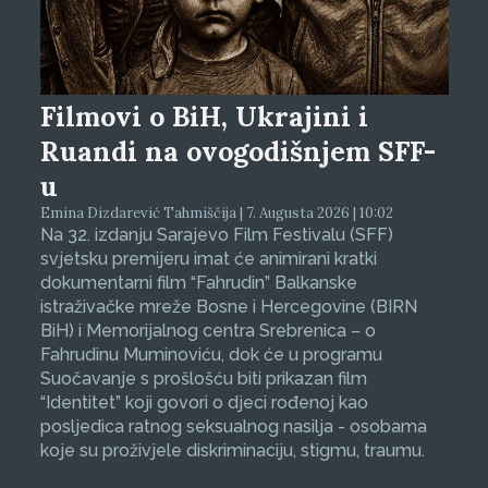
Filmovi o BiH, Ukrajini i
Ruandi na ovogodišnjem SFF-
u
Emina Dizdarević Tahmiščija | 7. Augusta 2026 | 10:02
Na 32. izdanju Sarajevo Film Festivalu (SFF)
svjetsku premijeru imat će animirani kratki
dokumentarni film “Fahrudin” Balkanske
istraživačke mreže Bosne i Hercegovine (BIRN
BiH) i Memorijalnog centra Srebrenica – o
Fahrudinu Muminoviću, dok će u programu
Suočavanje s prošlošću biti prikazan film
“Identitet” koji govori o djeci rođenoj kao
posljedica ratnog seksualnog nasilja - osobama
koje su proživjele diskriminaciju, stigmu, traumu.