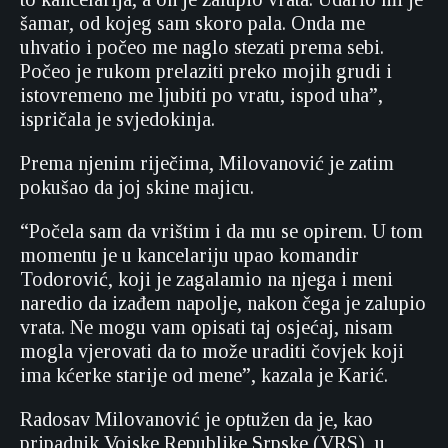
šamar, od kojeg sam skoro pala. Onda me
uhvatio i počeo me naglo stezati prema sebi.
Počeo je rukom prelaziti preko mojih grudi i
istovremeno me ljubiti po vratu, ispod uha”,
ispričala je svjedokinja.
Prema njenim riječima, Milovanović je zatim
pokušao da joj skine majicu.
“Počela sam da vrištim i da mu se opirem. U tom
momentu je u kancelariju upao komandir
Todorović, koji je zagalamio na njega i meni
naredio da izađem napolje, nakon čega je zalupio
vrata. Ne mogu vam opisati taj osjećaj, nisam
mogla vjerovati da to može uraditi čovjek koji
ima kćerke starije od mene”, kazala je Karić.
Radosav Milovanović je optužen da je, kao
pripadnik Vojske Republike Srpske (VRS), u