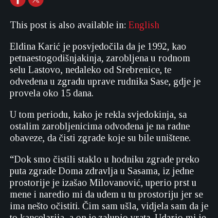
This post is also available in:
English
Eldina Karić je posvjedočila da je 1992, kao
petnaestogodišnjakinja, zarobljena u rodnom
selu Lastovo, nedaleko od Srebrenice, te
odvedena u zgradu uprave rudnika Sase, gdje je
provela oko 15 dana.
U tom periodu, kako je rekla svjedokinja, sa
ostalim zarobljenicima odvođena je na radne
obaveze, da čisti zgrade koje su bile uništene.
“Dok smo čistili staklo u hodniku zgrade preko
puta zgrade Doma zdravlja u Sasama, iz jedne
prostorije je izašao Milovanović, uperio prst u
mene i naredio mi da uđem u tu prostoriju jer se
ima nešto očistiti. Čim sam ušla, vidjela sam da je
to kancelarija, a on je zalupio vrata. Udario mi je