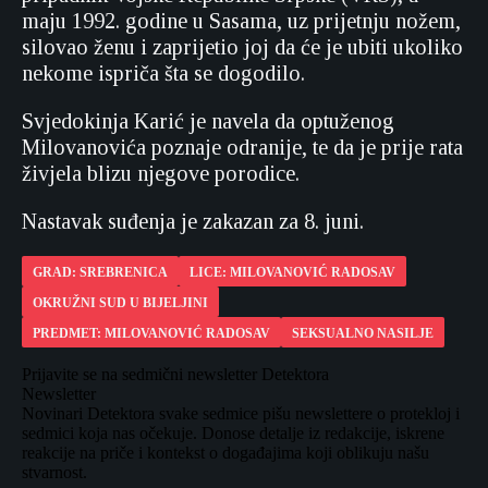
maju 1992. godine u Sasama, uz prijetnju nožem,
silovao ženu i zaprijetio joj da će je ubiti ukoliko
nekome ispriča šta se dogodilo.
Svjedokinja Karić je navela da optuženog
Milovanovića poznaje odranije, te da je prije rata
živjela blizu njegove porodice.
Nastavak suđenja je zakazan za 8. juni.
GRAD: SREBRENICA
LICE: MILOVANOVIĆ RADOSAV
OKRUŽNI SUD U BIJELJINI
PREDMET: MILOVANOVIĆ RADOSAV
SEKSUALNO NASILJE
Prijavite se na sedmični newsletter Detektora
Newsletter
Novinari Detektora svake sedmice pišu newslettere o protekloj i
sedmici koja nas očekuje. Donose detalje iz redakcije, iskrene
reakcije na priče i kontekst o događajima koji oblikuju našu
stvarnost.