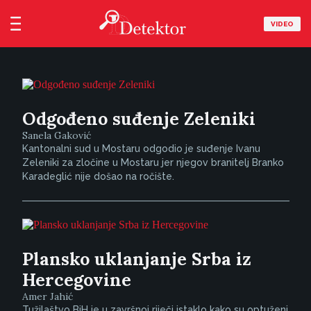
VIDEO
Odgođeno suđenje Zeleniki
Sanela Gaković
Kantonalni sud u Mostaru odgodio je suđenje Ivanu
Zeleniki za zločine u Mostaru jer njegov branitelj Branko
Karadeglić nije došao na ročište.
Plansko uklanjanje Srba iz
Hercegovine
Amer Jahić
Tužilaštvo BiH je u završnoj riječi istaklo kako su optuženi