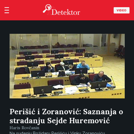
VIDEO
Perišić i Zoranović: Saznanja o
stradanju Sejde Huremović
Haris Rovčanin
Na suđenju Božidaru Perišiću i Vinku Zoranoviću,