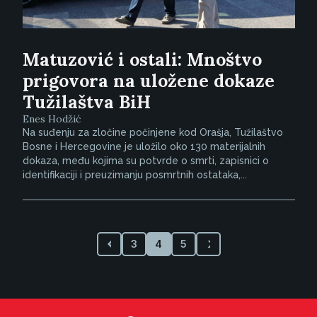
Matuzović i ostali: Mnoštvo
prigovora na uložene dokaze
Tužilaštva BiH
Enes Hodžić
Na suđenju za zločine počinjene kod Orašja, Tužilaštvo
Bosne i Hercegovine je uložilo oko 130 materijalnih
dokaza, među kojima su potvrde o smrti, zapisnici o
identifikaciji i preuzimanju posmrtnih ostataka,...
3
4
5