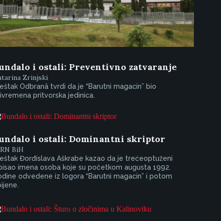
undalo i ostali: Preventivno zatvaranje
tarina Zrinjski
eštak Odbranâ tvrdi da je “Barutni magacin” bio
ivremena pritvorska jedinica.
undalo i ostali: Dominantni skriptor
IRN BiH
eštak Đorđislava Aškrabe kazao da je trećeoptuženi
spisao imena osoba koje su početkom augusta 1992.
odine odvedene iz logora “Barutni magacin” i potom
ijene.