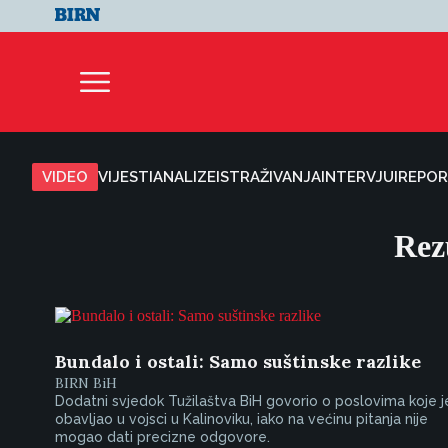
VIDEO
VIJESTI
ANALIZE
ISTRAŽIVANJA
INTERVJUI
REPOR
Rez
Bundalo i ostali: Samo suštinske razlike
BIRN BiH
Dodatni svjedok Tužilaštva BiH govorio o poslovima koje j
obavljao u vojsci u Kalinoviku, iako na većinu pitanja nije
mogao dati precizne odgovore.