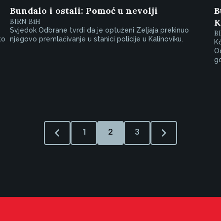
Bundalo i ostali: Pomoć u nevolji
B
BIRN BiH
K
Svjedok Odbrane tvrdi da je optuženi Zeljaja prekinuo
B
to
njegovo premlaćivanje u stanici policije u Kalinoviku.
K
Od
g
1
2
3