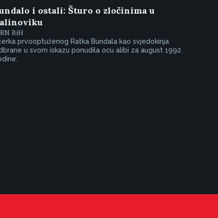
undalo i ostali: Šturo o zločinima u
alinoviku
IRN BiH
ćerka prvooptuženog Ratka Bundala kao svjedokinja
brane u svom iskazu ponudila ocu alibi za august 1992.
odine.