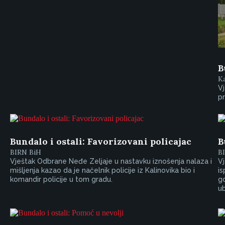
B
Ka
Vj
pr
Bundalo i ostali: Favorizovani policajac
B
BIRN BiH
B
Vještak Odbrane Neđe Zeljaje u nastavku iznošenja nalaza i
Vj
mišljenja kazao da je načelnik policije iz Kalinovika bio i
i
komandir policije u tom gradu.
g
ub