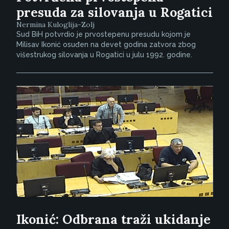
presuda za silovanja u Rogatici
Nermina Kuloglija-Zolj
Sud BiH potvrdio je prvostepenu presudu kojom je
Milisav Ikonić osuđen na devet godina zatvora zbog
višestrukog silovanja u Rogatici u julu 1992. godine.
Ikonić: Odbrana traži ukidanje