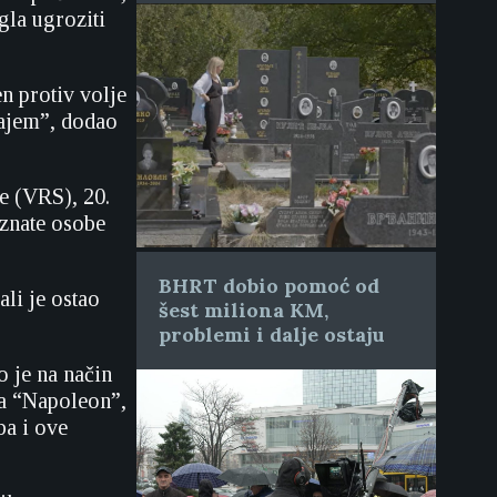
gla ugroziti
en protiv volje
jajem”, dodao
e (VRS), 20.
oznate osobe
BHRT dobio pomoć od
ali je ostao
šest miliona KM,
problemi i dalje ostaju
o je na način
ta “Napoleon”,
ba i ove