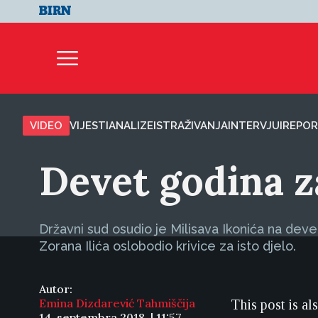
VIDEO
VIJESTI
ANALIZE
ISTRAŽIVANJA
INTERVJUI
REPOR
Devet godina za
Državni sud osudio je Milisava Ikonića na deve
Zorana Ilića oslobodio krivice za isto djelo.
Autor:
Emina Dizdarević Tahmiščija
This post is al
14. septembra 2018. | 11:57