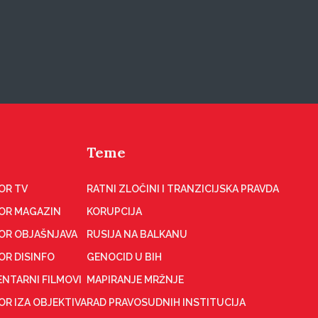
Teme
OR TV
RATNI ZLOČINI I TRANZICIJSKA PRAVDA
OR MAGAZIN
KORUPCIJA
OR OBJAŠNJAVA
RUSIJA NA BALKANU
OR DISINFO
GENOCID U BIH
NTARNI FILMOVI
MAPIRANJE MRŽNJE
R IZA OBJEKTIVA
RAD PRAVOSUDNIH INSTITUCIJA