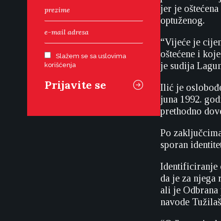
jer je oštećena
optuženog.
“Vijeće je cije
oštećene i koje
Slažem se sa uslovima
je sudija Lagu
korišćenja
Ilić je oslobo
juna 1992. god
prethodno dov
Po zaključcima 
sporan identite
Identificiranj
da je za njega
ali je Odbrana 
navode Tužilaš