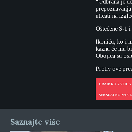
“Odbrana je do
prepoznavanju.
uticati na izgl
Oštećene S-1 i
Ikoniću, koji n
kaznu će mu bi
Obojica su osl
Protiv ove pre
GRAD: ROGATICA
SEKSUALNO NASIL
Saznajte više