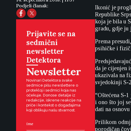
Podjeli članak:
Ikonić je prog
Republike Srps
koja je bila u
gradu, gdje ju 
Prijavite se na
sedmični
Prema presudi, 
psihičke i fizi
newsletter
Detektora
Predsjedavajuć
Newsletter
da je cijenjen 
ukazivala na fi
Novinari Detektora svake
svjedokinji S-
sedmice pišu newslettere o
protekloj i sedmici koja nas
“Oštećena S-1 j
očekuje. Donose detalje iz
redakcije, iskrene reakcije na
i ono što joj s
priče i kontekst o događajima
dati na osnovu 
koji oblikuju našu stvarnost.
Prilikom odmjer
porodičan čovj