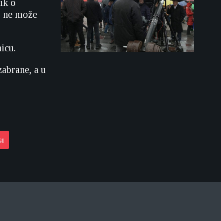
ik o
to ne može
icu.
zabrane, a u
GI