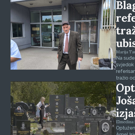
Blag
ref
tra
ubi
Marija Tauš
Na suđen
svjedok 
referisa
tražio o
Opt
Još
izj
Elmedina Š
Optuženi
Amel Isi