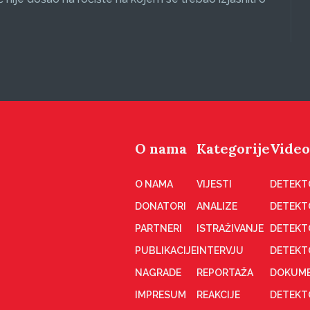
O nama
Kategorije
Video
O NAMA
VIJESTI
DETEKT
DONATORI
ANALIZE
DETEKT
PARTNERI
ISTRAŽIVANJE
DETEKT
PUBLIKACIJE
INTERVJU
DETEKT
NAGRADE
REPORTAŽA
DOKUME
IMPRESUM
REAKCIJE
DETEKTO