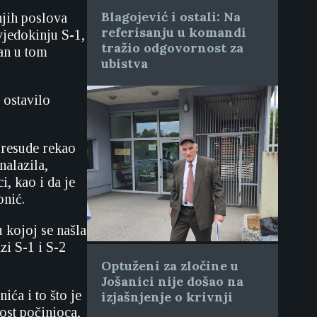
Blagojević i ostali: Na
njih poslova
referisanju u komandi
jedokinju S-1,
tražio odgovornost za
tan u tom
ubistva
 ostavilo
presude rekao
nalazila,
i, kao i da je
onić.
u kojoj se našla
zi S-1 i S-2
Optuženi za zločine u
Jošanici nije došao na
ića i to što je
izjašnjenje o krivnji
ost počinioca,