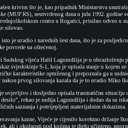
lašen krivim što je, kao pripadnik Ministarstva unutraš
ke (MUP RS), neutvrđenog dana u julu 1992. godine sv
 Srednjoškolskom centru u Rogatici, prisilno odveo u s
je silovao.
isto je uradio i narednih šest dana, što je za posljedicu
čke povrede na oštećenoj.
i Sudskog vijeća Halil Lagumdžija je u obrazloženju 
iskaz svjedokinje S-1, koja je opisala stanje u kojem se 
zičke karakteristike optuženog i prepoznala ga u sudnic
2 nakon prvog silovanja kazala da je to uradio Miko Ik
e uvjerljivo i dosljedno opisala traumatičnu situaciju 
e desilo”, rekao je sudija Lagumdžija i dodao da su iska
ličnih saznanja i potrijepljeni materijalnim dokazima.
avanja kazne, Vijeće je cijenilo korektno držanje Ikon
ek, ali i okolnosti pod kojima je djelo učinjeno, uporn