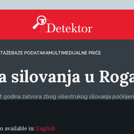
TAŽE
BAZE PODATAKA
MULTIMEDIJALNE PRIČE
 silovanja u Roga
t godina zatvora zbog višestrukog silovanja počinjen
so available in:
English