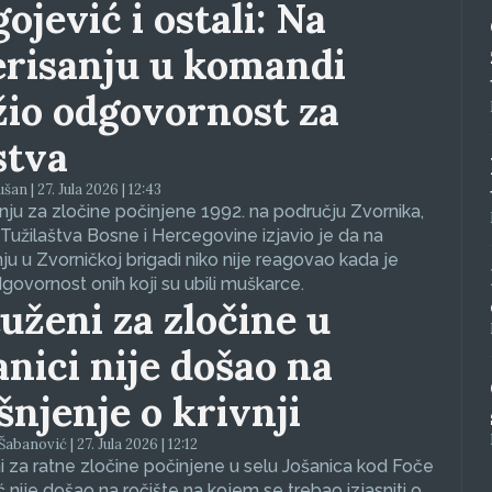
ojević i ostali: Na
erisanju u komandi
žio odgovornost za
stva
an | 27. Jula 2026 | 12:43
ju za zločine počinjene 1992. na području Zvornika,
Tužilaštva Bosne i Hercegovine izjavio je da na
nju u Zvorničkoj brigadi niko nije reagovao kada je
dgovornost onih koji su ubili muškarce.
uženi za zločine u
anici nije došao na
ašnjenje o krivnji
abanović | 27. Jula 2026 | 12:12
 za ratne zločine počinjene u selu Jošanica kod Foče
ć nije došao na ročište na kojem se trebao izjasniti o