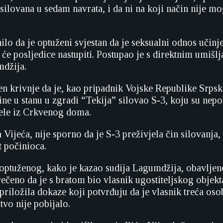
 silovana u sedam navrata, i da ni na koji način nije mo
nilo da je optuženi svjestan da je seksualni odnos učinj
 će posljedice nastupiti. Postupao je s direktnim umišl
mdžija.
đen krivnje da je, kao pripadnik Vojske Republike Srpsk
ine u stanu u zgradi “Tekija” silovao S-3, koju su nep
ele iz Crkvenog doma.
Vijeća, nije sporno da je S-3 preživjela čin silovanja, 
t počinioca.
e optuženog, kako je kazao sudija Lagumdžija, obavljen
 rečeno da je s bratom bio vlasnik ugostiteljskog objek
priložila dokaze koji potvrđuju da je vlasnik treća oso
tvo nije pobijalo.