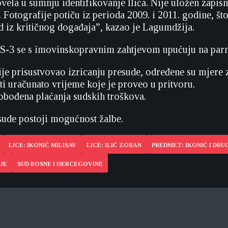
vela u sumnju identifikovanje Ilića. Nije uložen zapisn
 Fotografije potiču iz perioda 2009. i 2011. godine, š
ed iz kritičnog događaja”, kazao je Lagumdžija.
 S-3 se s imovinskopravnim zahtjevom upućuju na parn
ije prisustvovao izricanju presude, određene su mjere 
ti uračunato vrijeme koje je proveo u pritvoru.
obođena plaćanja sudskih troškova.
sude postoji mogućnost žalbe.
LICE: IKONIĆ MILISAV
LICE: ILIĆ ZORAN
PREDMET: IKONIĆ I DRU
JE
SUD BOSNE I HERCEGOVINE