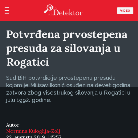
VIDEO
Potvrđena prvostepena
presuda za silovanja u
Rogatici
Sud BiH potvrdio je prvostepenu presudu
kojom je Milisav Ikonić osuđen na devet godina
zatvora zbog višestrukog silovanja u Rogatici u
julu 1992. godine.
Autor:
Nermina Kuloglija-Zolj
22. augusta 2019. | 15:57