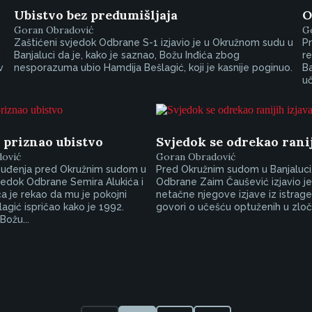
Ubistvo bez predumišljaja
O
Goran Obradović
G
Zaštićeni svjedok Odbrane S-1 izjavio je u Okružnom sudu u
Pr
u
Banjaluci da je, kako je saznao, Božu Inđića zbog
re
v
nesporazuma ubio Hamdija Bešlagić, koji je kasnije poginuo.
Ba
uč
 priznao ubistvo
Svjedok se odrekao ranij
ović
Goran Obradović
suđenja pred Okružnim sudom u
Pred Okružnim sudom u Banjaluci
vjedok Odbrane Semira Alukića i
Odbrane Zaim Čaušević izjavio je
ća je rekao da mu je pokojni
netačne njegove izjave iz istrage
agić ispričao kako je 1992.
govori o učešću optuženih u zloč
Božu...