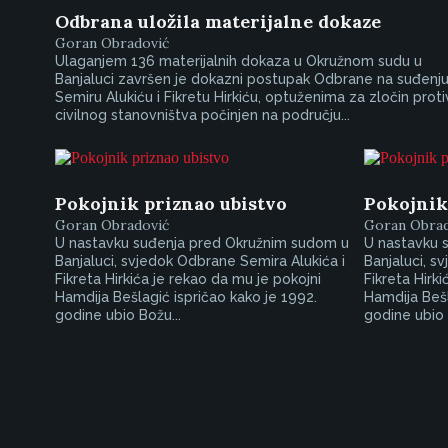
Odbrana uložila materijalne dokaze
Goran Obradović
Ulaganjem 136 materijalnih dokaza u Okružnom sudu u
Banjaluci završen je dokazni postupak Odbrane na suđenj
Semiru Alukiću i Fikretu Hirkiću, optuženima za zločin proti
civilnog stanovništva počinjen na području...
Pokojnik priznao ubistvo
Pokojnik
Goran Obradović
Goran Obrad
U nastavku suđenja pred Okružnim sudom u
U nastavku 
Banjaluci, svjedok Odbrane Semira Alukića i
Banjaluci, s
Fikreta Hirkića je rekao da mu je pokojni
Fikreta Hirki
Hamdija Bešlagić ispričao kako je 1992.
Hamdija Bešl
godine ubio Božu...
godine ubio 