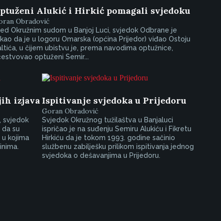
ptuženi Alukić i Hirkić pomagali svjedoku
oran Obradović
ed Okružnim sudom u Banjoj Luci, svjedok Odbrane je
kao da je u logoru Omarska (općina Prijedor) viđao Ostoju
ltića, u čijem ubistvu je, prema navodima optužnice,
estvovao optuženi Semir...
ih izjava
Ispitivanje svjedoka u Prijedoru
Goran Obradović
, svjedok
Svjedok Okružnog tužilaštva u Banjaluci
 da su
ispričao je na suđenju Semiru Alukiću i Fikretu
 u kojima
Hirkiću da je tokom 1993. godine sačinio
inima.
službenu zabilješku prilikom ispitivanja jednog
svjedoka o dešavanjima u Prijedoru.