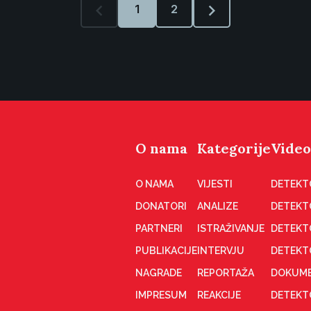
1
2
O nama
Kategorije
Video
O NAMA
VIJESTI
DETEKT
DONATORI
ANALIZE
DETEKT
PARTNERI
ISTRAŽIVANJE
DETEKT
PUBLIKACIJE
INTERVJU
DETEKT
NAGRADE
REPORTAŽA
DOKUME
IMPRESUM
REAKCIJE
DETEKTO