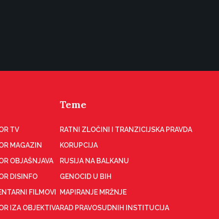
Teme
OR TV
RATNI ZLOČINI I TRANZICIJSKA PRAVDA
OR MAGAZIN
KORUPCIJA
OR OBJAŠNJAVA
RUSIJA NA BALKANU
OR DISINFO
GENOCID U BIH
NTARNI FILMOVI
MAPIRANJE MRŽNJE
R IZA OBJEKTIVA
RAD PRAVOSUDNIH INSTITUCIJA