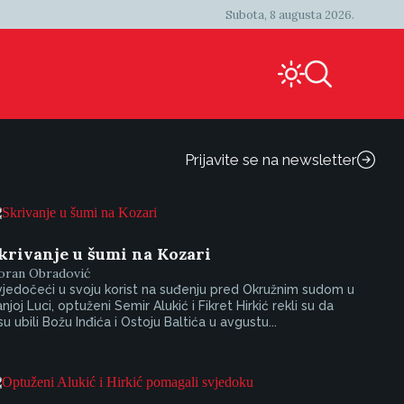
Subota, 8 augusta 2026.
Prijavite se na newsletter
krivanje u šumi na Kozari
oran Obradović
jedočeći u svoju korist na suđenju pred Okružnim sudom u
njoj Luci, optuženi Semir Alukić i Fikret Hirkić rekli su da
su ubili Božu Inđića i Ostoju Baltića u avgustu...