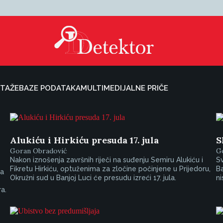
TAŽE
BAZE PODATAKA
MULTIMEDIJALNE PRIČE
Alukiću i Hirkiću presuda 17. jula
S
Goran Obradović
G
Nakon iznošenja završnih riječi na suđenju Semiru Alukiću i
Sv
Fikretu Hirkiću, optuženima za zločine počinjene u Prijedoru,
Ba
 a
Okružni sud u Banjoj Luci će presudu izreći 17. jula.
ni
a.