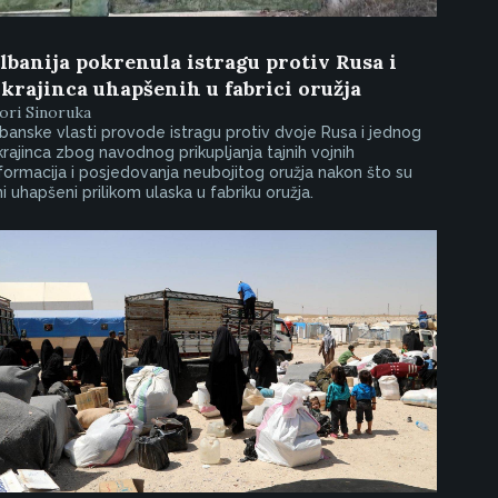
lbanija pokrenula istragu protiv Rusa i
krajinca uhapšenih u fabrici oružja
ori Sinoruka
banske vlasti provode istragu protiv dvoje Rusa i jednog
rajinca zbog navodnog prikupljanja tajnih vojnih
formacija i posjedovanja neubojitog oružja nakon što su
i uhapšeni prilikom ulaska u fabriku oružja.