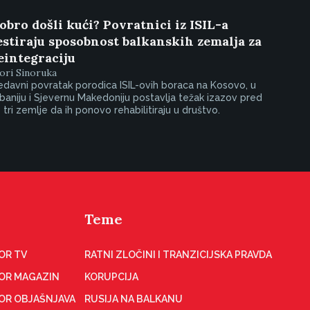
obro došli kući? Povratnici iz ISIL-a
estiraju sposobnost balkanskih zemalja za
eintegraciju
ori Sinoruka
davni povratak porodica ISIL-ovih boraca na Kosovo, u
baniju i Sjevernu Makedoniju postavlja težak izazov pred
 tri zemlje da ih ponovo rehabilitiraju u društvo.
Teme
OR TV
RATNI ZLOČINI I TRANZICIJSKA PRAVDA
OR MAGAZIN
KORUPCIJA
OR OBJAŠNJAVA
RUSIJA NA BALKANU