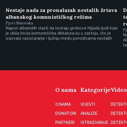
Nestaje nada za pronalazak nestalih žrtava
D
albanskog komunističkog režima
t
Fjori Sinoruka
r
Napori albanskih vlasti da lociraju grobove hiljada ljudi koje
Fj
je ubila bivša komunistička diktatura su u zastoju, što je
Ne
izazvalo razočaranje i ljutnju među porodicama nestalih.
Al
te
O nama
Kategorije
Video
O NAMA
VIJESTI
DETEKT
DONATORI
ANALIZE
DETEKT
PARTNERI
ISTRAŽIVANJE
DETEKT