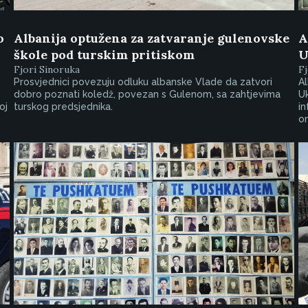
o
Albanija optužena za zatvaranje gulenovske
A
škole pod turskim pritiskom
U
Fjori Sinoruka
Fj
Prosvjednici povezuju odluku albanske Vlade da zatvori
Al
dobro poznati koledž, povezan s Gulenom, sa zahtjevima
Uk
oj
turskog predsjednika.
in
on