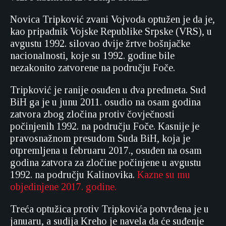
Novica Tripković zvani Vojvoda optužen je da je,
kao pripadnik Vojske Republike Srpske (VRS), u
avgustu 1992. silovao dvije žrtve bošnjačke
nacionalnosti, koje su 1992. godine bile
nezakonito zatvorene na području Foče.
Tripković je ranije osuđen u dva predmeta. Sud
BiH ga je u junu 2011. osudio na osam godina
zatvora zbog zločina protiv čovječnosti
počinjenih 1992. na području Foče. Kasnije je
pravosnažnom presudom Suda BiH, koja je
otpremljena u februaru 2017., osuđen na osam
godina zatvora za zločine počinjene u avgustu
1992. na području Kalinovika.
Kazne su mu
objedinjene 2017. godine.
Treća optužica protiv Tripkovića potvrđena je u
januaru, a sudija Kreho je navela da će suđenje