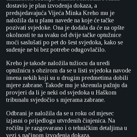
dostavio je plan izvođenja dokaza, a
predsjedavajuća Vijeća Minka Kreho mu je
naložila da u planu navede na koje će tačke
pozivati svjedoke. Ona je dodala da će na opšte
okolnosti te na svaku od dvije tačke optužnice
moći saslušati po pet do šest svjedoka, kako se
suđenje ne bi bez potrebe odugovlačilo.
Kreho je takođe naložila tužiocu da uredi
optužnicu s obzirom da se u listi svjedoka navode
imena nekih koji su u drugim predmetima dobili
mjere zabrane. Takođe mu je skrenula pažnju da
provjeri da li je neki od svjedoka u Haškom
tribunalu svjedočio s mjerama zabrane.
Odbrani je naložila da se u roku od mjesec
izjasni o prijedlogu utvrđenih činjenica. Na
ročištu je razgovarano i o tehničkim detaljima u
vezi s načinom izvođenja dokaza.