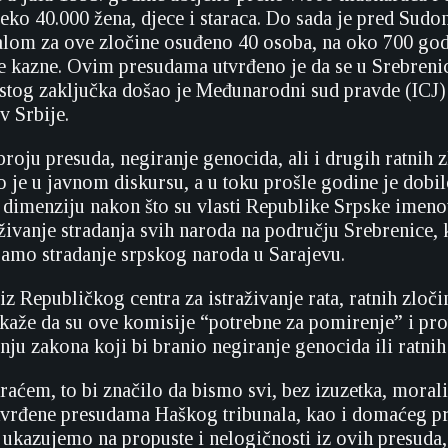
eko 40.000 žena, djece i staraca. Do sada je pred Sudo
lom za ove zločine osuđeno 40 osoba, na oko 700 god
ne kazne. Ovim presudama utvrđeno je da se u Srebreni
istog zaključka došao je Međunarodni sud pravde (ICJ)
v Srbije.
oju presuda, negiranje genocida, ali i drugih ratnih z
o je u javnom diskursu, a u toku prošle godine je dobil
u dimenziju nakon što su vlasti Republike Srpske imen
traživanje stradanja svih naroda na području Srebrenice, 
 samo stradanje srpskog naroda u Sarajevu.
z Republičkog centra za istraživanje rata, ratnih zločin
 kaže da su ove komisije “potrebne za pomirenje” i prot
ju zakona koji bi branio negiranje genocida ili ratnih
raćem, to bi značilo da bismo svi, bez izuzetka, moral
utvrđene presudama Haškog tribunala, kao i domaćeg p
ukazujemo na propuste i nelogičnosti iz ovih presuda