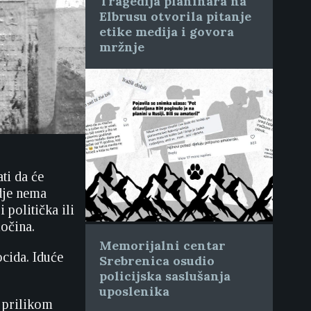
Tragedija planinara na
Elbrusu otvorila pitanje
etike medija i govora
mržnje
ti da će
dje nema
politička ili
ločina.
Memorijalni centar
cida. Iduće
Srebrenica osudio
policijska saslušanja
uposlenika
o prilikom