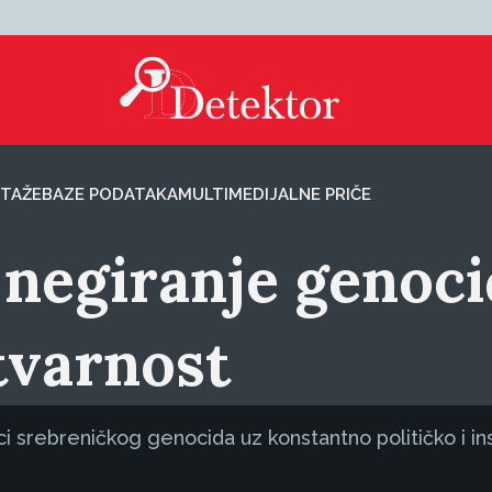
TAŽE
BAZE PODATAKA
MULTIMEDIJALNE PRIČE
 negiranje genoci
stvarnost
ci srebreničkog genocida uz konstantno političko i in