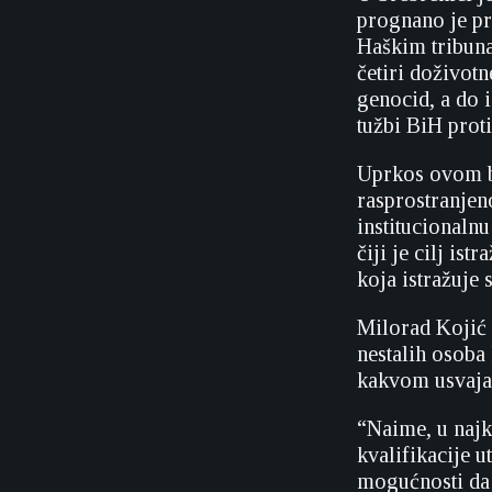
prognano je pr
Haškim tribuna
četiri doživot
genocid, a do 
tužbi BiH proti
Uprkos ovom br
rasprostranjen
institucionaln
čiji je cilj is
koja istražuje
Milorad Kojić i
nestalih osoba
kakvom usvajan
“Naime, u najk
kvalifikacije 
mogućnosti da 