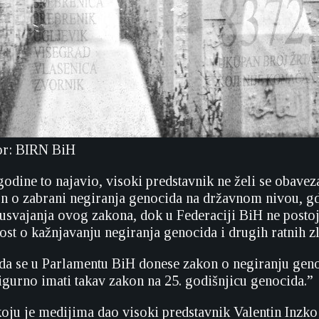
vor: BIRN BiH
godine to najavio, visoki predstavnik ne želi se obaveza
n o zabrani negiranja genocida na državnom nivou, g
usvajanja ovog zakona, dok u Federaciji BiH ne postoji 
ost o kažnjavanju negiranja genocida i drugih ratnih z
 da se u Parlamentu BiH donese zakon o negiranju geno
gurno imati takav zakon na 25. godišnjicu genocida.”
koju je medijima dao visoki predstavnik Valentin Inzk