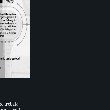
e trebala
erti, kao i