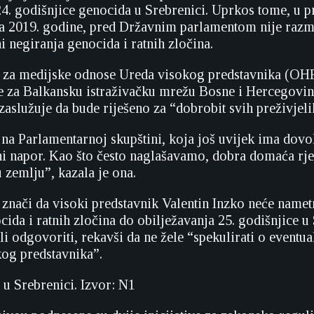
24. godišnjice genocida u Srebrenici. Uprkos tome, u pr
la 2019. godine, pred Državnim parlamentom nije razm
i negiranja genocida i ratnih zločina.
a za medijske odnose Ureda visokog predstavnika (OHR
je za Balkansku istraživačku mrežu Bosne i Hercegovi
zaslužuje da bude riješeno za “dobrobit svih preživjelih
 na Parlamentarnoj skupštini, koja još uvijek ima dov
ni napor. Kao što često naglašavamo, dobra domaća rje
 zemlju”, kazala je ona.
o znači da visoki predstavnik Valentin Inzko neće name
ida i ratnih zločina do obilježavanja 25. godišnjice u 
i odgovoriti, rekavši da ne žele “spekulirati o event
og predstavnika”.
 u Srebrenici. Izvor: N1