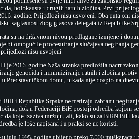
vou podnesene su dvije inicijative za zakonsko regul
cida, holokausta i drugih ratnih zločina. Prvi prijedlo
2016. godine. Prijedlozi nisu usvojeni. Oba puta oni nis
etsku saglasnost zbog glasova delegata iz Republike Sr
avrata su na državnom nivou predlagane izmjene i dopu
je bi omogućile procesuiranje slučajeva negiranja gen
 prijedlozi nisu usvojeni.
iH je 2016. godine Naša stranka predložila nacrt zakon
ranje genocida i minimiziranje ratnih i zločina protiv 
n u Predstavničkom domu, nikada nije dospio na dnev
i BiH i Republike Srpske ne tretiraju zabranu negiranja
zločina, dok u Federaciji BiH postoji odredba kojom se
cida koje izaziva mržnju, ali, kako su za BIRN BiH kaza
dredba je loše napisana i u praksi se ne koristi.
e u julu 1995. godine ubijeno preko 7.000 muškaraca i 