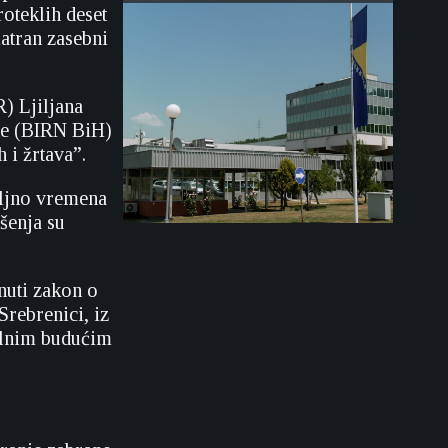
oteklih deset
atran zasebni
) Ljiljana
ne (BIRN BiH)
 i žrtava”.
oljno vremena
šenja su
tnuti zakon o
Srebrenici, iz
ualnim budućim