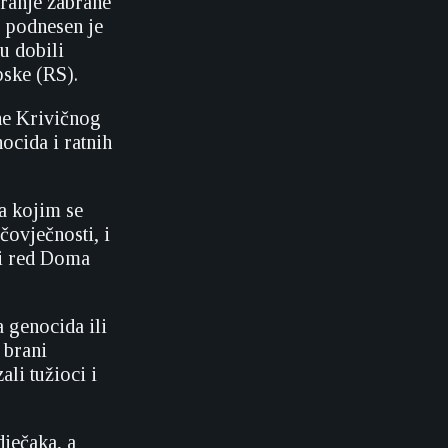
iranje zabrane
g podnesen je
u dobili
pske (RS).
ne Krivičnog
ocida i ratnih
a kojim se
čovječnosti, i
ni red Doma
 genocida ili
 brani
li tužioci i
dječaka, a