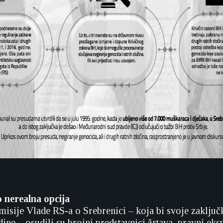
 nerealna opcija
isije Vlade RS-a o Srebrenici – koja bi svoje zaključk
dine – osudili su brojni predstavnici žrtava, pravni eksp