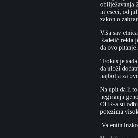
obilježavanja 
mjeseci, od ju
zakon o zabran
Viša savjetnic
Radetić rekla 
da ovo pitanje 
“Fokus je sada
da uloži dodat
najbolja za ovu
Na upit da li t
negiranju genoc
OHR-a su odbil
potezima visok
Valentin Inzko