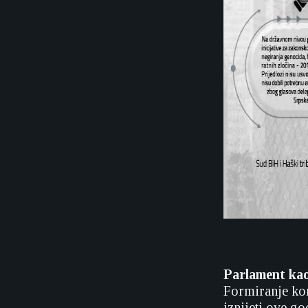
Parlament kao
Formiranje kom
iznijeti ove go