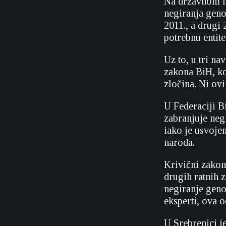
Na državnom ni
negiranja geno
2011., a drugi 
potrebnu entit
Uz to, u tri n
zakona BiH, ko
zločina. Ni ovi
U Federaciji B
zabranjuje negi
iako je usvoje
naroda.
Krivični zakon
drugih ratnih 
negiranje geno
eksperti, ova o
U Srebrenici j