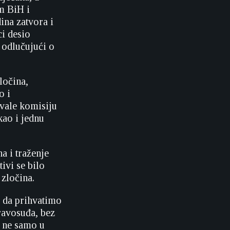
m BiH i
ina zatvora i
ci desio
 odlučujući o
ločina,
o i
ovale komisiju
kao i jednu
a i traženje
ivi se bilo
 zločina.
i da prihvatimo
ravosuđa, bez
, ne samo u