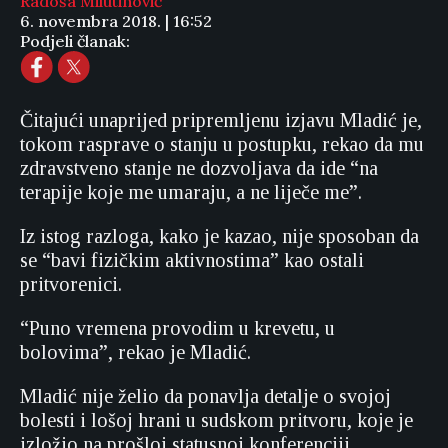
Radoša Milutinović
6. novembra 2018. | 16:52
Podjeli članak:
Čitajući unaprijed pripremljenu izjavu Mladić je,
tokom rasprave o stanju u postupku, rekao da mu
zdravstveno stanje ne dozvoljava da ide “na
terapije koje me umaraju, a ne liječe me”.
Iz istog razloga, kako je kazao, nije sposoban da
se “bavi fizičkim aktivnostima” kao ostali
pritvorenici.
“Puno vremena provodim u krevetu, u
bolovima”, rekao je Mladić.
Mladić nije želio da ponavlja detalje o svojoj
bolesti i lošoj hrani u sudskom pritvoru, koje je
izložio na prošloj statusnoj konferenciji.