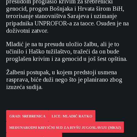
presudom proglasio krivim za srebrenički
genocid, progon Bošnjaka i Hrvata širom BiH,
terorisanje stanovništva Sarajeva i uzimanje
pripadnika UNPROFOR-a za taoce. Osuđen je na
doživotni zatvor.
Mladić je na tu presudu uložio žalbu, ali je to
učinilo i Haško tužilaštvo, tražeći da on bude
proglašen krivim i za genocid u još šest opština.
Žalbeni postupak, u kojem predstoji usmena
rasprava, biće duži nego što je planirano zbog
izuzeća sudija.
GRAD: SREBRENICA
LICE: MLADIĆ RATKO
MEĐUNARODNI KRIVIČNI SUD ZA BIVŠU JUGOSLAVIJU (MKSJ)