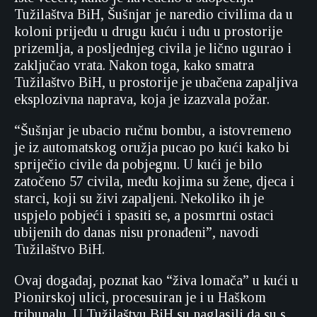
Tužilaštva BiH, Šušnjar je naredio civilima da u
koloni prijeđu u drugu kuću i uđu u prostorije
prizemlja, a posljednjeg civila je lično ugurao i
zaključao vrata. Nakon toga, kako smatra
Tužilaštvo BiH, u prostorije je ubačena zapaljiva
eksplozivna naprava, koja je izazvala požar.
“Šušnjar je ubacio ručnu bombu, a istovremeno
je iz automatskog oružja pucao po kući kako bi
spriječio civile da pobjegnu. U kući je bilo
zatočeno 57 civila, među kojima su žene, djeca i
starci, koji su živi zapaljeni. Nekoliko ih je
uspjelo pobjeći i spasiti se, a posmrtni ostaci
ubijenih do danas nisu pronađeni”, navodi
Tužilaštvo BiH.
Ovaj događaj, poznat kao “živa lomača” u kući u
Pionirskoj ulici, procesuiran je i u Haškom
tribunalu. U Tužilaštvu BiH su naglasili da su s