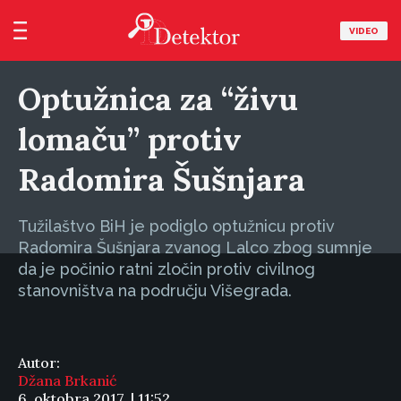
VIDEO
Optužnica za “živu
lomaču” protiv
Radomira Šušnjara
Tužilaštvo BiH je podiglo optužnicu protiv
Radomira Šušnjara zvanog Lalco zbog sumnje
da je počinio ratni zločin protiv civilnog
stanovništva na području Višegrada.
Autor:
Džana Brkanić
6. oktobra 2017. | 11:52