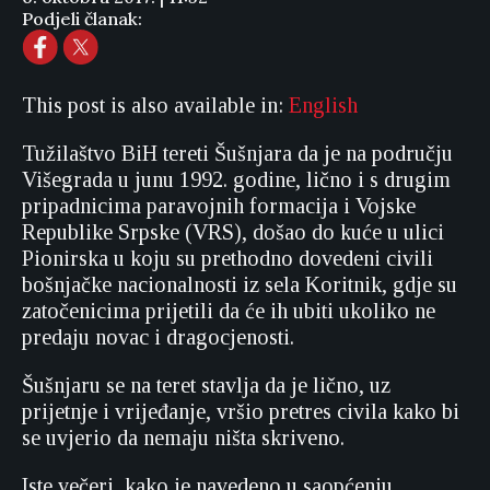
Podjeli članak:
This post is also available in:
English
Tužilaštvo BiH tereti Šušnjara da je na području
Višegrada u junu 1992. godine, lično i s drugim
pripadnicima paravojnih formacija i Vojske
Republike Srpske (VRS), došao do kuće u ulici
Pionirska u koju su prethodno dovedeni civili
bošnjačke nacionalnosti iz sela Koritnik, gdje su
zatočenicima prijetili da će ih ubiti ukoliko ne
predaju novac i dragocjenosti.
Šušnjaru se na teret stavlja da je lično, uz
prijetnje i vrijeđanje, vršio pretres civila kako bi
se uvjerio da nemaju ništa skriveno.
Iste večeri, kako je navedeno u saopćenju