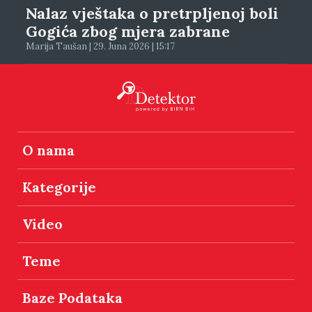
Nalaz vještaka o pretrpljenoj boli
Gogića zbog mjera zabrane
Marija Taušan | 29. Juna 2026 | 15:17
O nama
Kategorije
Video
Teme
Baze Podataka