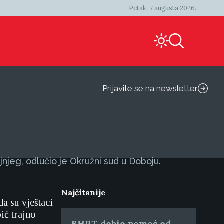
Petak, 7 augusta 2026.
Prijavite se na newsletter
njeg, odlučio je Okružni sud u Doboju.
Najčitanije
a su vještaci
ić trajno
BHRT dobio pomoć od