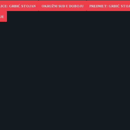
LICE: GRBIĆ STOJAN
OKRUŽNI SUD U DOBOJU
PREDMET: GRBIĆ STO
JE