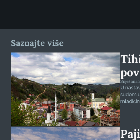
Saznajte više
Tihi
pov
Snježana S
U nasta
sudom u 
mladićim
Paji