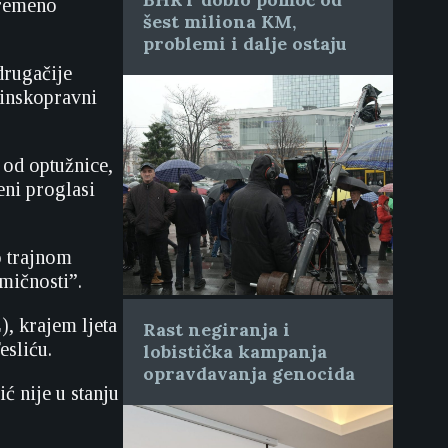
vremeno
šest miliona KM,
problemi i dalje ostaju
drugačije
vinskopravni
 od optužnice,
eni proglasi
o trajnom
mičnosti”.
), krajem ljeta
Rast negiranja i
esliću.
lobistička kampanja
opravdavanja genocida
ić nije u stanju