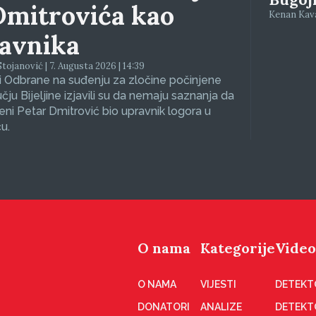
Dmitrovića kao
Kenan Kava
avnika
tojanović | 7. Augusta 2026 | 14:39
 Odbrane na suđenju za zločine počinjene
čju Bijeljine izjavili su da nemaju saznanja da
eni Petar Dmitrović bio upravnik logora u
u.
O nama
Kategorije
Video
O NAMA
VIJESTI
DETEKT
DONATORI
ANALIZE
DETEKT