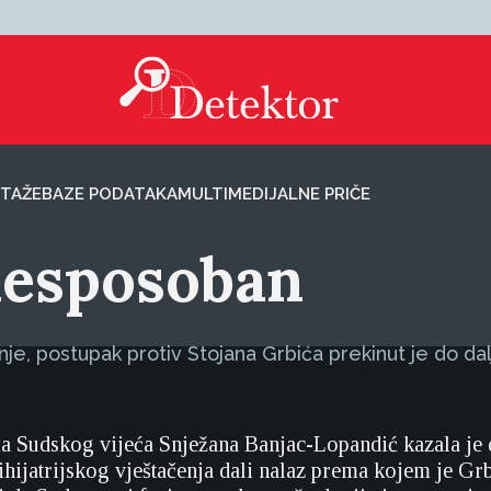
TAŽE
BAZE PODATAKA
MULTIMEDIJALNE PRIČE
nesposoban
, postupak protiv Stojana Grbića prekinut je do dalj
a Sudskog vijeća Snježana Banjac-Lopandić kazala je d
hijatrijskog vještačenja dali nalaz prema kojem je Grb