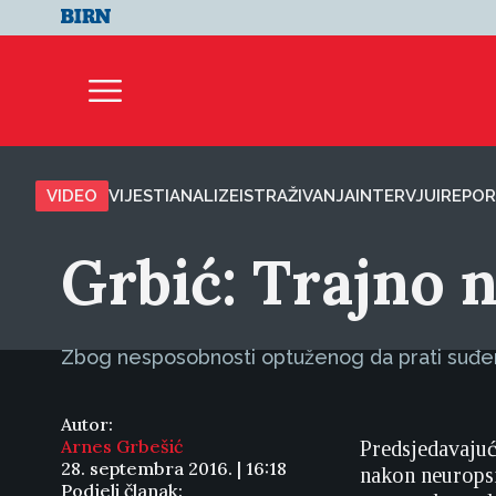
VIDEO
VIJESTI
ANALIZE
ISTRAŽIVANJA
INTERVJUI
REPOR
Grbić: Trajno 
Zbog nesposobnosti optuženog da prati suđenje
Autor:
Arnes Grbešić
Predsjedavajuć
28. septembra 2016. | 16:18
nakon neuropsi
Podjeli članak: