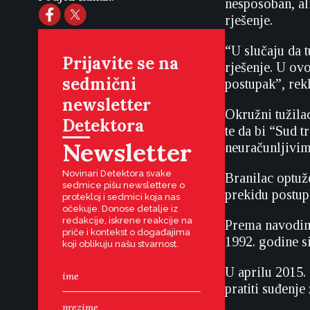
nesposoban, al
rješenje.
“U slučaju da 
Prijavite se na
rješenje. U ov
sedmični
postupak”, rek
newsletter
Okružni tužila
Detektora
te da bi “Sud t
Newsletter
neuračunljivim
Novinari Detektora svake
Branilac optuž
sedmice pišu newslettere o
prekidu postup
protekloj i sedmici koja nas
očekuje. Donose detalje iz
redakcije, iskrene reakcije na
Prema navodima
priče i kontekst o događajima
1992. godine si
koji oblikuju našu stvarnost.
U aprilu 2015. 
pratiti suđenj