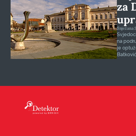
za 
upr
Snježana S
Svjedoci
na podru
je optuž
Batković