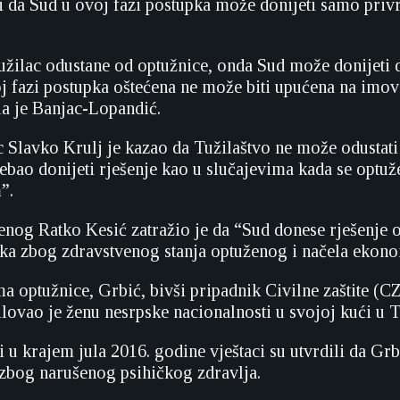
i da Sud u ovoj fazi postupka može donijeti samo pri
tužilac odustane od optužnice, onda Sud može donijeti 
oj fazi postupka oštećena ne može biti upućena na imo
la je Banjac-Lopandić.
c Slavko Krulj je kazao da Tužilaštvo ne može odustati
rebao donijeti rješenje kao u slučajevima kada se optuž
”.
enog Ratko Kesić zatražio je da “Sud donese rješenje 
ka zbog zdravstvenog stanja optuženog i načela ekono
 optužnice, Grbić, bivši pripadnik Civilne zaštite (CZ
lovao je ženu nesrpske nacionalnosti u svojoj kući u T
i u krajem jula 2016. godine vještaci su utvrdili da Grb
e zbog narušenog psihičkog zdravlja.