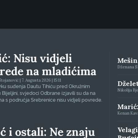
ć: Nisu vidjeli
Mešino
rede na mladićima
Dženana Siv
tojanović | 7. Augusta 2026 | 15:11
Džele
vku suđenja Dautu Tihiću pred Okružnim
Nikolija Bj
Bijeljini, svjedoci Odbrane izjavili su da na
a s područja Srebrenice nisu vidjeli povrede.
Marić
Kenan Kavaz
ć i ostali: Ne znaju
Velagi
Bugoj