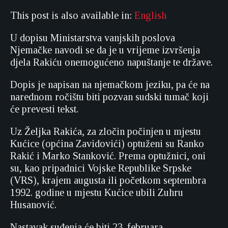
This post is also available in:
English
U dopisu Ministarstva vanjskih poslova
Njemačke navodi se da je u vrijeme izvršenja
djela Rakiću onemogućeno napuštanje te države.
Dopis je napisan na njemačkom jeziku, pa će na
narednom ročištu biti pozvan sudski tumač koji
će prevesti tekst.
Uz Željka Rakića, za zločin počinjen u mjestu
Kućice (općina Zavidovići) optuženi su Ranko
Rakić i Marko Stanković. Prema optužnici, oni
su, kao pripadnici Vojske Republike Srpske
(VRS), krajem augusta ili početkom septembra
1992. godine u mjestu Kućice ubili Zuhru
Husanović.
Nastavak suđenja će biti 23. februara.