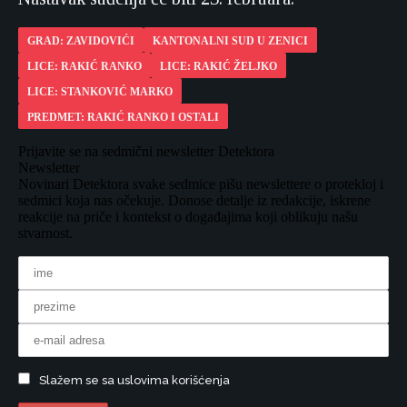
GRAD: ZAVIDOVIĆI
KANTONALNI SUD U ZENICI
LICE: RAKIĆ RANKO
LICE: RAKIĆ ŽELJKO
LICE: STANKOVIĆ MARKO
PREDMET: RAKIĆ RANKO I OSTALI
Prijavite se na sedmični newsletter Detektora
Newsletter
Novinari Detektora svake sedmice pišu newslettere o protekloj i
sedmici koja nas očekuje. Donose detalje iz redakcije, iskrene
reakcije na priče i kontekst o događajima koji oblikuju našu
stvarnost.
Slažem se sa uslovima korišćenja