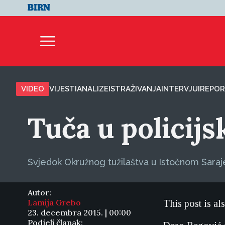
VIDEO
VIJESTI
ANALIZE
ISTRAŽIVANJA
INTERVJUI
REPOR
Tuča u policijs
Svjedok Okružnog tužilaštva u Istočnom Saraje
Autor:
Lamija Grebo
This post is al
23. decembra 2015. | 00:00
Podjeli članak: