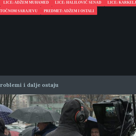
LICE: ADŽEM MUHAMED
LICE: HALILOVIĆ SENAD
LICE: KARKEL
ISTOČNOM SARAJEVU
PREDMET: ADŽEM I OSTALI
oblemi i dalje ostaju