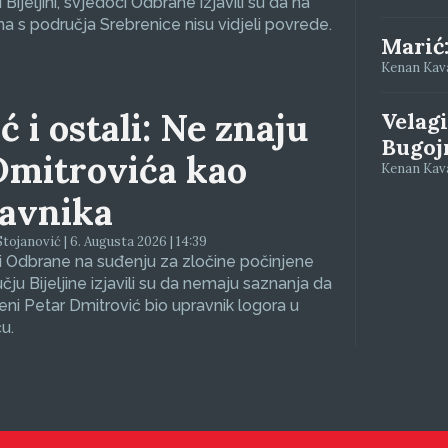
Bijeljini, svjedoci Odbrane izjavili su da na
a s područja Srebrenice nisu vidjeli povrede.
Marić
Kenan Kava
ć i ostali: Ne znaju
Velagi
Bugoj
Dmitrovića kao
Kenan Kava
avnika
tojanović | 6. Augusta 2026 | 14:39
 Odbrane na suđenju za zločine počinjene
čju Bijeljine izjavili su da nemaju saznanja da
eni Petar Dmitrović bio upravnik logora u
u.