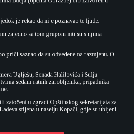
anima Bučja (općina Goražde) bio zatvoren u
jedok je rekao da nije poznavao te ljude.
vani zajedno sa tom grupom niti su s njima
 po priči saznao da su odvedene na razmjenu. O
era Uglješu, Senada Halilovića i Sulju
tvima sedam ratnih zarobljenika, pripadnika
ine.
li zatočeni u zgradi Opštinskog sekretarijata za
ađeva stijena u naselju Kopači, gdje su ubijeni.