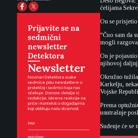
Deso Begović j
ćelijama Sekre
On se prisjeti
Prijavite se na
“Čuo sam da su
sedmični
mogli razgovar
newsletter
Detektora
On je pojasnio
njihovoj daljn
Newsletter
Okružno tužila
Novinari Detektora svake
sedmice pišu newslettere o
Karkelju, neka
protekloj i sedmici koja nas
Vojske Republi
očekuje. Donose detalje iz
redakcije, iskrene reakcije na
priče i kontekst o događajima
Prema optužnici
koji oblikuju našu stvarnost.
unutrašnje pos
Suđenje će se n