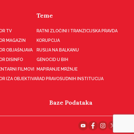
Teme
OR TV
RATNI ZLOČINI I TRANZICIJSKA PRAVDA
OR MAGAZIN
KORUPCIJA
OR OBJAŠNJAVA
RUSIJA NA BALKANU
OR DISINFO
GENOCID U BIH
NTARNI FILMOVI
MAPIRANJE MRŽNJE
R IZA OBJEKTIVA
RAD PRAVOSUDNIH INSTITUCIJA
Baze Podataka