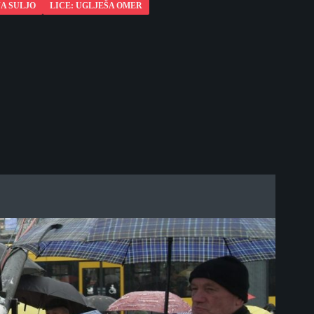
JA SULJO
LICE: UGLJEŠA OMER