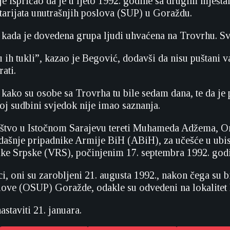
e ispričao da je u ljeto 1992. godine sa drugim mješt
tarijata unutrašnjih poslova (SUP) u Goraždu.
o kada je dovedena grupa ljudi uhvaćena na Trovrhu. Sv
 ih tukli”, kazao je Begović, dodavši da nisu puštani 
ati.
 kako su osobe sa Trovrha tu bile sedam dana, te da je
joj sudbini svjedok nije imao saznanja.
štvo u Istočnom Sarajevu tereti Muhameda Adžema, Om
dašnje pripadnike Armije BiH (ABiH), za učešće u ubis
ke Srpske (VRS), počinjenim 17. septembra 1992. god
, oni su zarobljeni 21. augusta 1992., nakon čega su bi
love (OSUP) Goražde, odakle su odvedeni na lokalitet L
astaviti 21. januara.