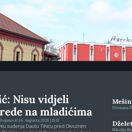
ć: Nisu vidjeli
Mešino
rede na mladićima
Dženana Siv
tojanović | 6. Augusta 2026 | 15:11
Džele
vku suđenja Dautu Tihiću pred Okružnim
Nikolija Bj