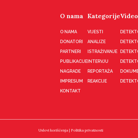
O nama
Kategorije
Video
O NAMA
VIJESTI
DETEKT
DONATORI
ANALIZE
DETEKT
PARTNERI
ISTRAŽIVANJE
DETEKT
PUBLIKACIJE
INTERVJU
DETEKT
NAGRADE
REPORTAŽA
DOKUME
IMPRESUM
REAKCIJE
DETEKTO
KONTAKT
Uslovi korišćenja
|
Politika privatnosti