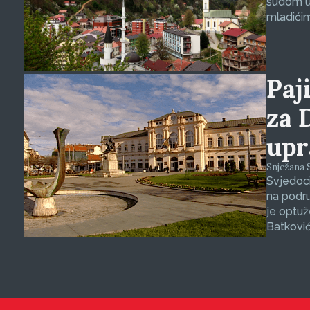
sudom u 
mladićim
Paji
za 
upr
Snježana S
Svjedoci
na podru
je optuž
Batković