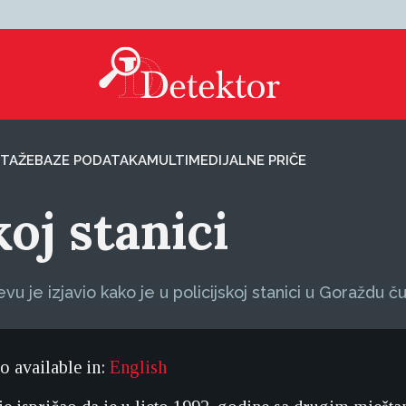
TAŽE
BAZE PODATAKA
MULTIMEDIJALNE PRIČE
koj stanici
vu je izjavio kako je u policijskoj stanici u Goražd
so available in:
English