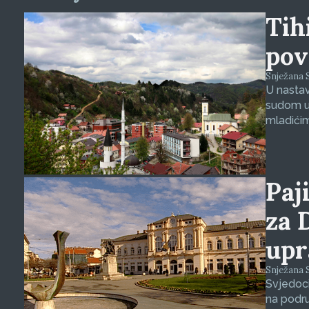
Tihi
pov
Snježana S
U nasta
sudom u 
mladićim
Paji
za 
upr
Snježana S
Svjedoci
na podru