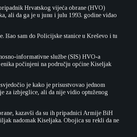
pripadnik Hrvatskog vijeća obrane (HVO)
, ali da ga je u junu i julu 1993. godine viđao
 Išao sam do Policijske stanice u Kreševo i tu
rnosno-informativne službe (SIS) HVO-a
obljenika počinjeni na području općine Kiseljak
osvjedočio je kako je prisustvovao jednom
e za izbjeglice, ali da nije vidio optuženog
brane, kazavši da su ih pripadnici Armije BiH
iljak nadomak Kiseljaka. Obojica su rekli da ne