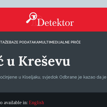
TAŽE
BAZE PODATAKA
MULTIMEDIJALNE PRIČE
ć u Kreševu
počinjene u Kiseljaku, svjedok Odbrane je kazao da 
so available in:
English