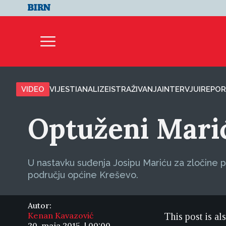
VIDEO
VIJESTI
ANALIZE
ISTRAŽIVANJA
INTERVJUI
REPOR
Optuženi Mari
U nastavku suđenja Josipu Mariću za zločine 
području općine Kreševo.
Autor:
Kenan Kavazović
This post is al
20. maja 2015. | 00:00