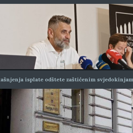
ašnjenja isplate odštete zaštićenim svjedokinja