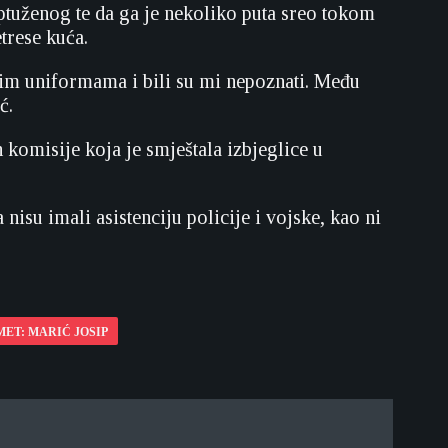
ptuženog te da ga je nekoliko puta sreo tokom
etrese kuća.
nim uniformama i bili su mi nepoznati. Među
ć.
komisije koja je smještala izbjeglice u
isu imali asistenciju policije i vojske, kao ni
ET: MARIĆ JOSIP