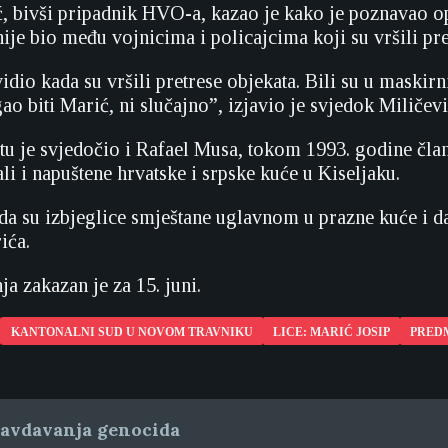
ć, bivši pripadnik HVO-a, kazao je kako je poznavao o
 nije bio među vojnicima i policajcima koji su vršili pr
dio kada su vršili pretrese objekata. Bili su u maskir
o biti Marić, ni slučajno”, izjavio je svjedok Miličevi
u je svjedočio i Rafael Musa, tokom 1993. godine član 
i i napuštene hrvatske i srpske kuće u Kiseljaku.
a su izbjeglice smještane uglavnom u prazne kuće i da n
ića.
a zakazan je za 15. juni.
KANTONALNI SUD U NOVOM TRAVNIKU
LICE: MARIĆ JOSIP
PREDM
ravdavanja genocida