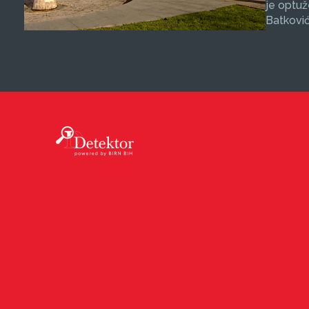
je optuž
Batković