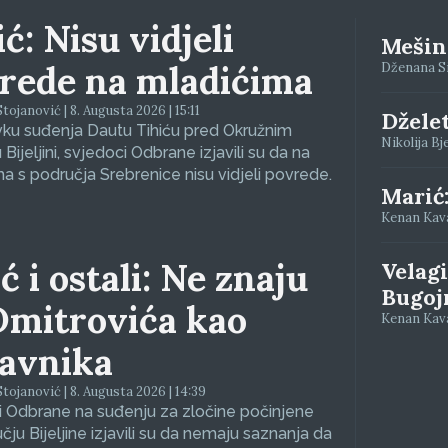
ć: Nisu vidjeli
Mešino
rede na mladićima
Dženana Siv
tojanović | 8. Augusta 2026 | 15:11
Džele
vku suđenja Dautu Tihiću pred Okružnim
Nikolija Bj
Bijeljini, svjedoci Odbrane izjavili su da na
a s područja Srebrenice nisu vidjeli povrede.
Marić
Kenan Kava
ć i ostali: Ne znaju
Velagi
Bugoj
Dmitrovića kao
Kenan Kava
avnika
tojanović | 8. Augusta 2026 | 14:39
 Odbrane na suđenju za zločine počinjene
čju Bijeljine izjavili su da nemaju saznanja da