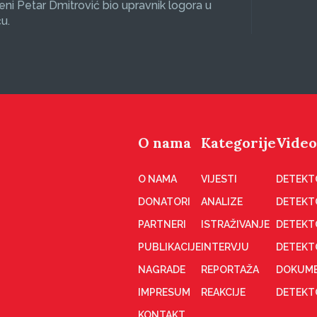
eni Petar Dmitrović bio upravnik logora u
u.
O nama
Kategorije
Video
O NAMA
VIJESTI
DETEKT
DONATORI
ANALIZE
DETEKT
PARTNERI
ISTRAŽIVANJE
DETEKT
PUBLIKACIJE
INTERVJU
DETEKT
NAGRADE
REPORTAŽA
DOKUME
IMPRESUM
REAKCIJE
DETEKTO
KONTAKT