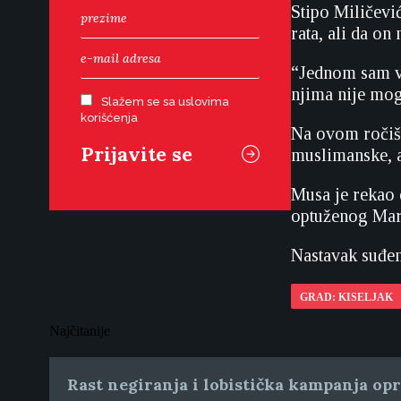
Stipo Miličevi
rata, ali da on
“Jednom sam vi
njima nije moga
Slažem se sa uslovima
korišćenja
Na ovom ročišt
muslimanske, al
Musa je rekao d
optuženog Mar
Nastavak suđenj
GRAD: KISELJAK
Najčitanije
Rast negiranja i lobistička kampanja op