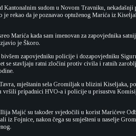
ed Kantonalnim sudom u Novom Travniku, nekadašnji 
 je rekao da je poznavao optuženog Marića iz Kiseljaka
sreo Marića kada sam imenovan za zapovjednika satnije.
izjavio je Škoro.
 bivšem zapovjedniku policije i dozapovjedniku Sigu
ret se stavljaju ratni zločini protiv civila i ratnih zar
odine.
Tavra, mještanin sela Gromiljak u blizini Kiseljaka, p
u vršili pripadnici HVO-a i policije u prisustvu Komisij
Ilija Majić su također svjedočili u korist Marićeve Od
ali iz Fojnice, nakon čega su smješteni u naselje Grom
enog.