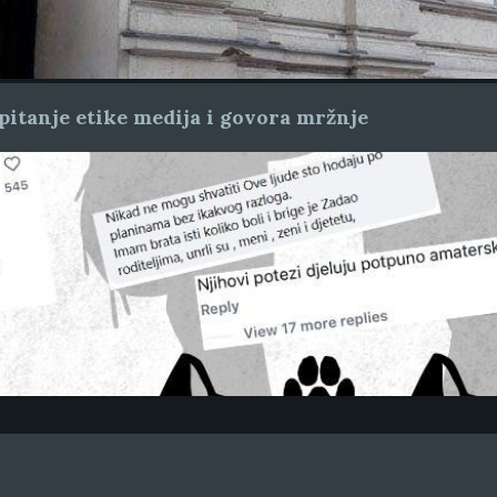
pitanje etike medija i govora mržnje