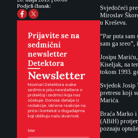
Podjeli članak:
Svjedočeći pr
Miroslav Škoro
u Kreševu.
Prijavite se na
“Par puta sam 
sedmični
sam ga sreo”, 
newsletter
Josipu Mariću,
Detektora
Kiseljak, na te
Newsletter
tokom 1993. g
Svjedok Josip 
Novinari Detektora svake
sedmice pišu newslettere o
pretresu koji s
protekloj i sedmici koja nas
Marića.
očekuje. Donose detalje iz
redakcije, iskrene reakcije na
priče i kontekst o događajima
Braća Marko i 
koji oblikuju našu stvarnost.
(ABiH) protjer
poznaju optuž