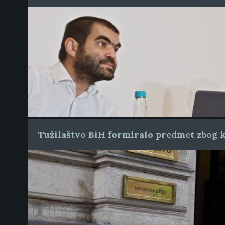
Tužilaštvo BiH formiralo predmet zbog k