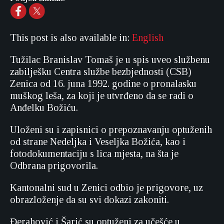
This post is also available in:
English
Tužilac Branislav Tomaš je u spis uveo službenu
zabilješku Centra službe bezbjednosti (CSB)
Zenica od 16. juna 1992. godine o pronalasku
muškog leša, za koji je utvrđeno da se radi o
Anđelku Božiću.
Uloženi su i zapisnici o prepoznavanju optuženih
od strane Nedeljka i Veseljka Božića, kao i
fotodokumentaciju s lica mjesta, na šta je
Odbrana prigovorila.
Kantonalni sud u Zenici odbio je prigovore, uz
obrazloženje da su svi dokazi zakoniti.
Đerahović i Šarić su optuženi za učešće u