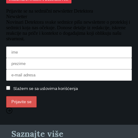
Prijavite se na sedmični newsletter Detektora
Newsletter
Novinari Detektora svake sedmice pišu newslettere o protekloj i
sedmici koja nas očekuje. Donose detalje iz redakcije, iskrene
reakcije na priče i kontekst o događajima koji oblikuju našu
stvarnost.
Slažem se sa uslovima korišćenja
Saznajte više