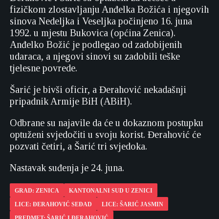
fizičkom zlostavljanju Anđelka Božića i njegovih
sinova Nedeljka i Veseljka počinjeno 16. juna
1992. u mjestu Bukovica (općina Zenica).
Anđelko Božić je podlegao od zadobijenih
udaraca, a njegovi sinovi su zadobili teške
tjelesne povrede.
Šarić je bivši oficir, a Đerahović nekadašnji
pripadnik Armije BiH (ABiH).
Odbrane su najavile da će u dokaznom postupku
optuženi svjedočiti u svoju korist. Đerahović će
pozvati četiri, a Šarić tri svjedoka.
Nastavak suđenja je 24. juna.
GRAD: ZENICA
KANTONALNI SUD U ZENICI
LICE: ĐERAHOVIĆ SEĐAD
LICE: ŠARIĆ JASMIN
PREDMET: ŠARIĆ I ĐERAHOVIĆ