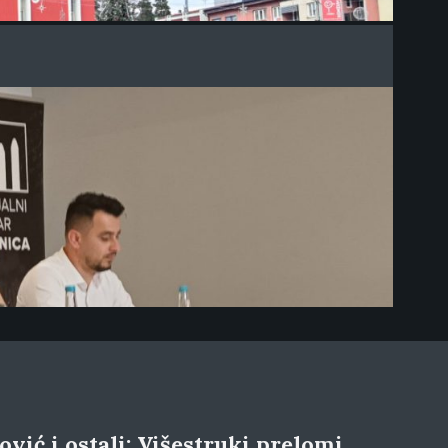
vić i ostali: Višestruki prelomi