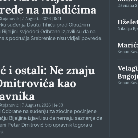
rede na mladićima
Dženana Siv
tojanović | 7. Augusta 2026 | 15:11
Džele
vku suđenja Dautu Tihiću pred Okružnim
Nikolija Bj
Bijeljini, svjedoci Odbrane izjavili su da na
a s područja Srebrenice nisu vidjeli povrede.
Marić
Kenan Kavaz
ć i ostali: Ne znaju
Velagi
Bugoj
Dmitrovića kao
Kenan Kava
avnika
tojanović | 7. Augusta 2026 | 14:39
 Odbrane na suđenju za zločine počinjene
čju Bijeljine izjavili su da nemaju saznanja da
eni Petar Dmitrović bio upravnik logora u
u.