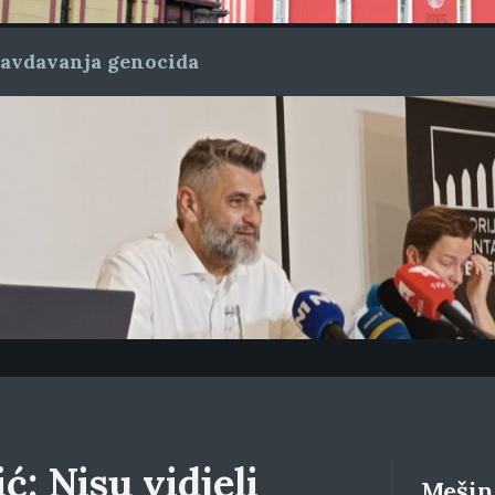
ravdavanja genocida
ć: Nisu vidjeli
Mešino