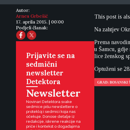
Autor:
Arnes Grbešić
This post is al
17. aprila 2015. | 00:00
Podjeli članak:
Na zahtjev Okru
Prema navodima
u Šamcu, gdje 
Prijavite se na
lice ženskog s
sedmični
Optuženi se 28.
newsletter
Detektora
GRAD: BOSANSKI
Newsletter
Novinari Detektora svake
sedmice pišu newslettere o
protekloj i sedmici koja nas
očekuje. Donose detalje iz
redakcije, iskrene reakcije na
priče i kontekst o događajima