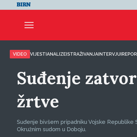
VIDEO
VIJESTI
ANALIZE
ISTRAŽIVANJA
INTERVJUI
REPOR
Suđenje zatvor
žrtve
Suđenje bivšem pripadniku Vojske Republike 
Okružnim sudom u Doboju.