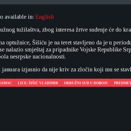
so available in:
English
žnog tužilaštva, zbog interesa žrtve suđenje će do kra
 optužnice, Šišiću je na teret stavljeno da je u per
se nalazio smještaj za pripadnike Vojske Republike Srp
pola nesrpske nacionalnosti.
 januara izjasnio da nije kriv za zločin koji mu se stavlj
 ŠAMAC
LICE: ŠIŠIĆ VLADIMIR
OKRUŽNI SUD U DOBOJU
PREDMET