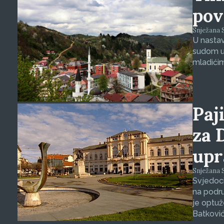
pov
Snježana S
U nasta
sudom u 
mladićim
Paji
za 
upr
Snježana S
Svjedoci
na podru
je optuž
Batković