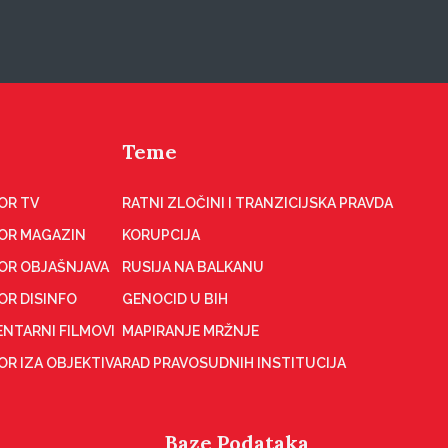
Teme
OR TV
RATNI ZLOČINI I TRANZICIJSKA PRAVDA
OR MAGAZIN
KORUPCIJA
OR OBJAŠNJAVA
RUSIJA NA BALKANU
OR DISINFO
GENOCID U BIH
NTARNI FILMOVI
MAPIRANJE MRŽNJE
R IZA OBJEKTIVA
RAD PRAVOSUDNIH INSTITUCIJA
Baze Podataka