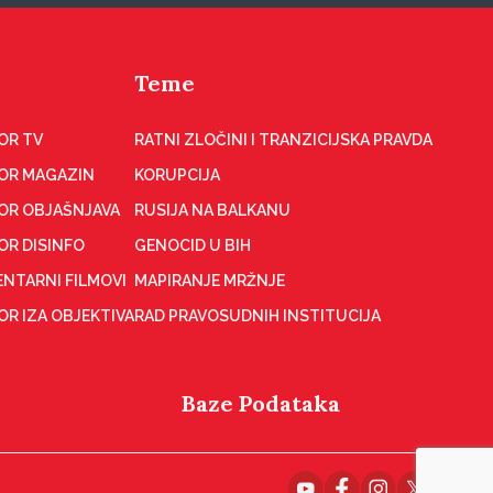
Teme
OR TV
RATNI ZLOČINI I TRANZICIJSKA PRAVDA
OR MAGAZIN
KORUPCIJA
OR OBJAŠNJAVA
RUSIJA NA BALKANU
OR DISINFO
GENOCID U BIH
NTARNI FILMOVI
MAPIRANJE MRŽNJE
R IZA OBJEKTIVA
RAD PRAVOSUDNIH INSTITUCIJA
Baze Podataka