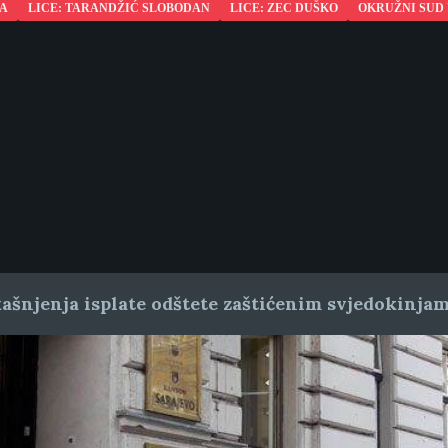
KA
LICE: TARANDŽIĆ SLOBODAN
LICE: ZEC DUŠKO
OKRUŽNI SUD 
ašnjenja isplate odštete zaštićenim svjedokinja