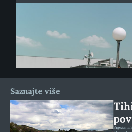
Saznajte više
Tihi
pov
Snježana S