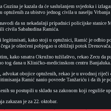
ja Guzina je kazala da će saslušanjem svjedoka i izla
u optuženih za ubistvo jednog civila u naselju Vrbanja
navodi da su nekadašnji pripadnici policijske stanice 
ili civila Sabahudina Ramića.
i legitimisati, kako stoji u optužnici, Ramić je odbio p
 čega je oštećeni pobjegao u obližnji potok Drenovača
atim, kako smatra Okružno tužilaštvo, rekao Zecu da pu
uo tog dana u Kliničko-medicinskom centru Banjaluka.
 advokat obojice optuženih, rekao je u uvodnoj riječi d
gitimisanja Ramić nanio povrede Tanžariću i da ih je
enih su postupili u skladu sa zakonom koji reguliše up
ja zakazan je za 22. oktobar.