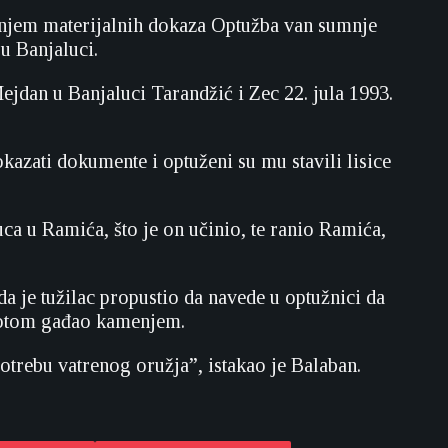
ganjem materijalnih dokaza Optužba van sumnje
 u Banjaluci.
Mejdan u Banjaluci Tarandžić i Zec 22. jula 1993.
okazati dokumente i optuženi su mu stavili lisice
.
ca u Ramića, što je on učinio, te ranio Ramića,
a je tužilac propustio da navede u optužnici da
 potom gađao kamenjem.
otrebu vatrenog oružja”, istakao je Balaban.