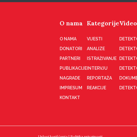
O nama
Kategorije
Video
O NAMA
VIJESTI
DETEKT
DONATORI
ANALIZE
DETEKT
PARTNERI
ISTRAŽIVANJE
DETEKT
PUBLIKACIJE
INTERVJU
DETEKT
NAGRADE
REPORTAŽA
DOKUME
IMPRESUM
REAKCIJE
DETEKTO
KONTAKT
Uslovi korišćenja
|
Politika privatnosti