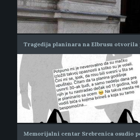
Tragedija planinara na Elbrusu otvorila 
Memorijalni centar Srebrenica osudio po