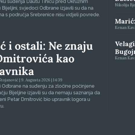
vku suđenja Dautu Tihiću pred Okružnim
Nikolija Bj
Bijeljini, svjedoci Odbrane izjavili su da na
a s područja Srebrenice nisu vidjeli povrede.
Marić
Kenan Kava
ć i ostali: Ne znaju
Velagi
Bugoj
Dmitrovića kao
Kenan Kava
avnika
tojanović | 9. Augusta 2026 | 14:39
 Odbrane na suđenju za zločine počinjene
čju Bijeljine izjavili su da nemaju saznanja da
eni Petar Dmitrović bio upravnik logora u
u.