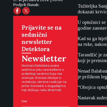
Podjeli članak:
Tužiteljka San
dokazati krivic
U optužnici se 
Prijavite se na
godine zaustav
sedmični
Kad su ga htjel
newsletter
na ruke, nakon
Detektora
Tarandžić je z
Newsletter
koji je premin
Novinari Detektora svake
sedmice pišu newslettere o
Nenad Balaban,
protekloj i sedmici koja nas
je prilikom le
očekuje. Donose detalje iz
redakcije, iskrene reakcije na
priče i kontekst o događajima
“Obojica optuž
koji oblikuju našu stvarnost.
Nastavak suđen