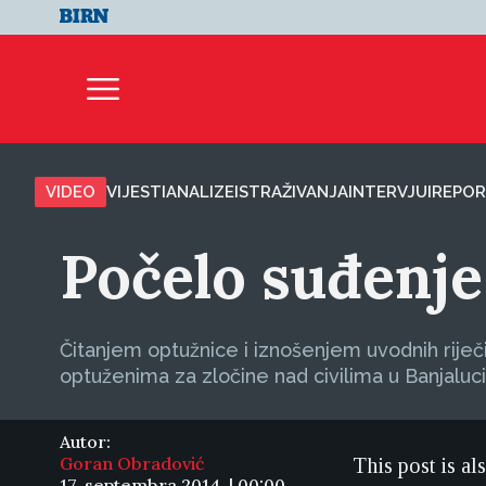
VIDEO
VIJESTI
ANALIZE
ISTRAŽIVANJA
INTERVJUI
REPOR
Počelo suđenje 
Čitanjem optužnice i iznošenjem uvodnih rije
optuženima za zločine nad civilima u Banjaluci
Autor:
Goran Obradović
This post is al
17. septembra 2014. | 00:00