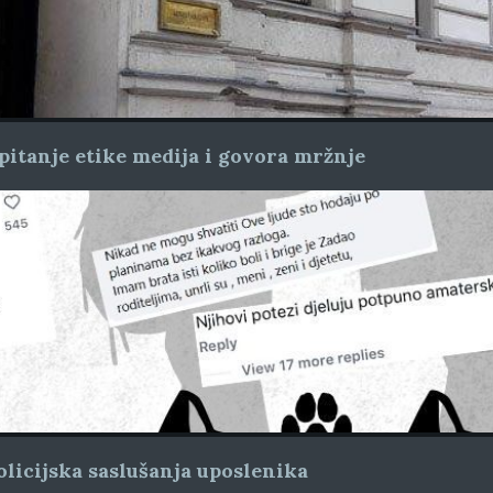
pitanje etike medija i govora mržnje
licijska saslušanja uposlenika