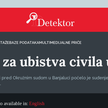
TAŽE
BAZE PODATAKA
MULTIMEDIJALNE PRIČE
za ubistva civila
či pred Okružnim sudom u Banjaluci počelo je suđenj
.
so available in:
English