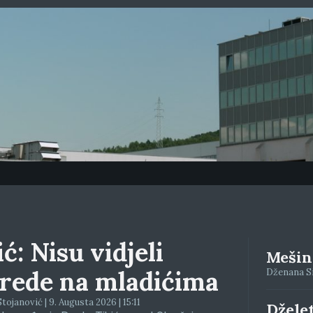
ć: Nisu vidjeli
Mešino
rede na mladićima
Dženana Siv
tojanović | 9. Augusta 2026 | 15:11
Džele