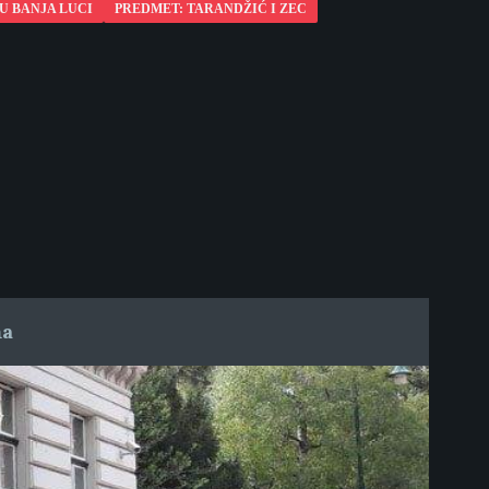
U BANJA LUCI
PREDMET: TARANDŽIĆ I ZEC
ma