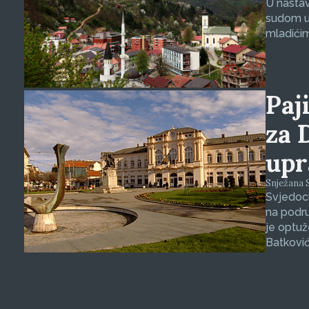
U nasta
sudom u 
mladićim
Paji
za 
upr
Snježana S
Svjedoci
na podru
je optuž
Batković