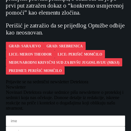
prvi put zatražen dokaz o “konkretno usmjerenoj
pomoći” kao elementu zločina.
Perišić je zatražio da se prijedlog Optužbe odbije
kao neosnovan.
GRAD: SARAJEVO
GRAD: SREBRENICA
LICE: MERON THEODOR
LICE: PERIŠIĆ MOMČILO
MEĐUNARODNI KRIVIČNI SUD ZA BIVŠU JUGOSLAVIJU (MKSJ)
PREDMET: PERIŠIĆ MOMČILO
Prijavite se na sedmični newsletter Detektora
Newsletter
Novinari Detektora svake sedmice pišu newslettere o protekloj i
sedmici koja nas očekuje. Donose detalje iz redakcije, iskrene
reakcije na priče i kontekst o događajima koji oblikuju našu
stvarnost.