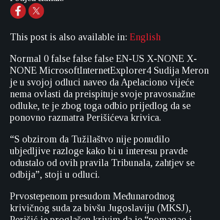
This post is also available in:
English
Normal
0
false
false
false
EN-US
X-NONE
X-
NONE
MicrosoftInternetExplorer4
Sudija Meron
je u svojoj odluci naveo da Apelaciono vijeće
nema ovlasti da preispituje svoje pravosnažne
odluke, te je zbog toga odbio prijedlog da se
ponovno razmatra Perišićeva krivica.
“S obzirom da Tužilaštvo nije ponudilo
ubjedljive razloge kako bi u interesu pravde
odustalo od ovih pravila Tribunala, zahtjev se
odbija”, stoji u odluci.
Prvostepenom presudom Međunarodnog
krivičnog suda za bivšu Jugoslaviju (MKSJ),
Perišić je proglašen krivim da je “pomagao i