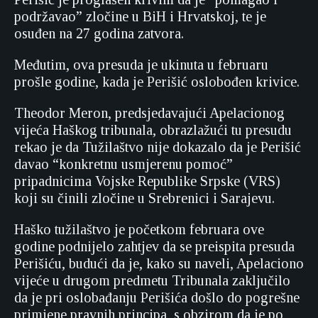
podržavao” zločine u BiH i Hrvatskoj, te je
osuđen na 27 godina zatvora.
Međutim, ova presuda je ukinuta u februaru
prošle godine, kada je Perišić oslobođen krivice.
Theodor Meron, predsjedavajući Apelacionog
vijeća Haškog tribunala, obrazlažući tu presudu
rekao je da Tužilaštvo nije dokazalo da je Perišić
davao “konkretnu usmjerenu pomoć”
pripadnicima Vojske Republike Srpske (VRS)
koji su činili zločine u Srebrenici i Sarajevu.
Haško tužilaštvo je početkom februara ove
godine podnijelo zahtjev da se preispita presuda
Perišiću, budući da je, kako su naveli, Apelaciono
vijeće u drugom predmetu Tribunala zaključilo
da je pri oslobađanju Perišića došlo do pogrešne
primjene pravnih principa, s obzirom da je po