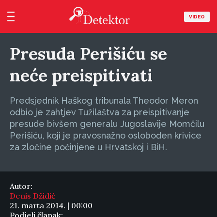
VIDEO
Presuda Perišiću se
neće preispitivati
Predsjednik Haškog tribunala Theodor Meron
odbio je zahtjev Tužilaštva za preispitivanje
presude bivšem generalu Jugoslavije Momčilu
Perišiću, koji je pravosnažno oslobođen krivice
za zločine počinjene u Hrvatskoj i BiH.
Autor:
Denis Džidić
21. marta 2014. | 00:00
Podjeli članak: