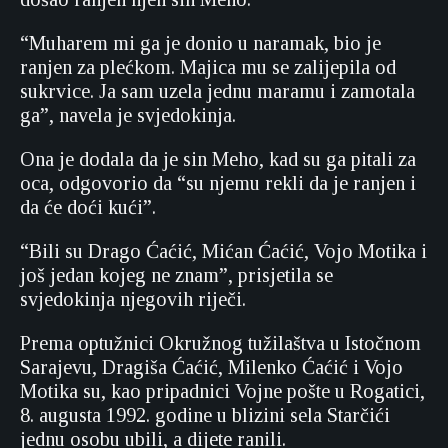
“Muharem mi ga je donio u naramak, bio je
ranjen za plećkom. Majica mu se zalijepila od
sukrvice. Ja sam uzela jednu maramu i zamotala
ga”, navela je svjedokinja.
Ona je dodala da je sin Meho, kad su ga pitali za
oca, odgovorio da “su njemu rekli da je ranjen i
da će doći kući”.
“Bili su Drago Ćaćić, Mićan Ćaćić, Vojo Motika i
još jedan kojeg ne znam”, prisjetila se
svjedokinja njegovih riječi.
Prema optužnici Okružnog tužilaštva u Istočnom
Sarajevu, Dragiša Ćaćić, Milenko Ćaćić i Vojo
Motika su, kao pripadnici Vojne pošte u Rogatici,
8. augusta 1992. godine u blizini sela Starčići
jednu osobu ubili, a dijete ranili.