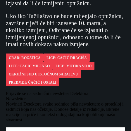
izjasni da li će izmijeniti optužnicu.
Ukoliko Tužilaštvo ne bude mijenjalo optužnicu,
završne riječi će biti iznesene 10. marta, a
ukoliko izmijeni, Odbrane će se izjasniti o
izmijenjenoj optužnici, odnosno o tome da li će
imati novih dokaza nakon izmjene.
GRAD: ROGATICA
LICE: ĆAĆIĆ DRAGIŠA
LICE: ĆAĆIĆ MILENKO
LICE: MOTIKA VOJO
OKRUŽNI SUD U ISTOČNOM SARAJEVU
PREDMET: ĆAĆIĆ I OSTALI
Prijavite se na sedmični newsletter Detektora
Newsletter
Novinari Detektora svake sedmice pišu newslettere o protekloj i
sedmici koja nas očekuje. Donose detalje iz redakcije, iskrene
reakcije na priče i kontekst o događajima koji oblikuju našu
stvarnost.