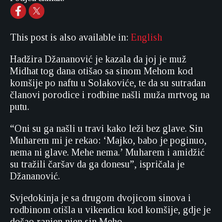
This post is also available in:
English
Hadžira Džananović je kazala da joj je muž
Midhat tog dana otišao sa sinom Mehom kod
komšije po naftu u Solakoviće, te da su sutradan
članovi porodice i rodbine našli muža mrtvog na
putu.
“Oni su ga našli u travi kako leži bez glave. Sin
Muharem mi je rekao: ‘Majko, babo je poginuo,
nema ni glave. Mehe nema.’ Muharem i amidžić
su tražili čaršav da ga donesu”, ispričala je
Džananović.
Svjedokinja je sa drugom dvojicom sinova i
rodbinom otišla u vikendicu kod komšije, gdje je
došao ranjen njen sin Meho.