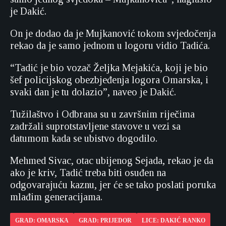
je Dakić.
On je dodao da je Mujkanović tokom svjedočenja
rekao da je samo jednom u logoru vidio Tadića.
“Tadić je bio vozač Željka Mejakića, koji je bio
šef policijskog obezbjeđenja logora Omarska, i
svaki dan je tu dolazio”, naveo je Dakić.
Tužilaštvo i Odbrana su u završnim riječima
zadržali suprotstavljene stavove u vezi sa
datumom kada se ubistvo dogodilo.
Mehmed Sivac, otac ubijenog Sejada, rekao je da
ako je kriv, Tadić treba biti osuđen na
odgovarajuću kaznu, jer će se tako poslati poruka
mlađim generacijama.
GRAD: OMARSKA
GRAD: PRIJEDOR
LICE: DAKIĆ RANKO