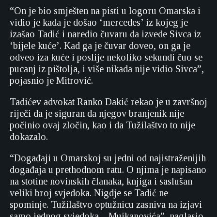
“On je bio smješten na pisti u logoru Omarska i
vidio je kada je došao ‘mercedes’ iz kojeg je
izašao Tadić i naredio čuvaru da izvede Sivca iz
‘bijele kuće’. Kad ga je čuvar doveo, on ga je
odveo iza kuće i poslije nekoliko sekundi čuo se
pucanj iz pištolja, i više nikada nije vidio Sivca”,
pojasnio je Mitrović.
Tadićev advokat Ranko Dakić rekao je u završnoj
riječi da je siguran da njegov branjenik nije
počinio ovaj zločin, kao i da Tužilaštvo to nije
dokazalo.
“Događaji u Omarskoj su jedni od najistraženijih
događaja u prethodnom ratu. O njima je napisano
na stotine novinskih članaka, knjiga i saslušan
veliki broj svjedoka. Nigdje se Tadić ne
spominje. Tužilaštvo optužnicu zasniva na izjavi
samo jednog svjedoka – Mujkanovića”, naglasio