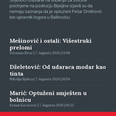
Svjedoci Odbrane na suđenju za zločine
počinjene na području Bijeljine izjavili su da
nemaju saznanja da je optuženi Petar Dmitrović
bio upravnik logora u Batkoviću.
Mešinović i ostali: Višestruki
prelomi
Dženana Sivac | 7. Augusta 2026 | 13:08
Dželetović: Od udaraca modar kao
tinta
Nikolija Bjelica | 7. Augusta 2026 | 16:56
Marić: Optuženi smješten u
bolnicu
Kenan Kavazović | 7. Augusta 2026 | 16:22