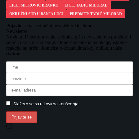
LICE: MITROVIĆ BRANKO
LICE: TADIĆ MILORAD
OKRUŽNI SUD U BANJA LUCI
PREDMET: TADIĆ MILORAD
Prijavite se na sedmični newsletter Detektora
Newsletter
Novinari Detektora svake sedmice pišu newslettere o protekloj i
sedmici koja nas očekuje. Donose detalje iz redakcije, iskrene
reakcije na priče i kontekst o događajima koji oblikuju našu
stvarnost.
Slažem se sa uslovima korišćenja