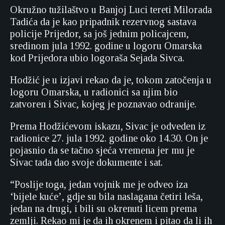
Okružno tužilaštvo u Banjoj Luci tereti Milorada
Tadića da je kao pripadnik rezervnog sastava
policije Prijedor, sa još jednim policajcem,
sredinom jula 1992. godine u logoru Omarska
kod Prijedora ubio logoraša Sejada Sivca.
Hodžić je u izjavi rekao da je, tokom zatočenja u
logoru Omarska, u radionici sa njim bio
zatvoren i Sivac, kojeg je poznavao odranije.
Prema Hodžićevom iskazu, Sivac je odveden iz
radionice 27. jula 1992. godine oko 14.30. On je
pojasnio da se tačno sjeća vremena jer mu je
Sivac tada dao svoje dokumente i sat.
“Poslije toga, jedan vojnik me je odveo iza
‘bijele kuće’, gdje su bila naslagana četiri leša,
jedan na drugi, i bili su okrenuti licem prema
zemlji. Rekao mi je da ih okrenem i pitao da li ih