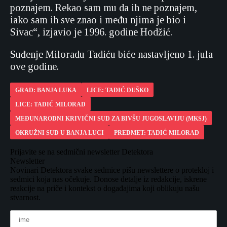
poznajem. Rekao sam mu da ih ne poznajem,
iako sam ih sve znao i među njima je bio i
Sivac“, izjavio je 1996. godine Hodžić.
Suđenje Miloradu Tadiću biće nastavljeno 1. jula
ove godine.
GRAD: BANJA LUKA
LICE: TADIĆ DUŠKO
LICE: TADIĆ MILORAD
MEĐUNARODNI KRIVIČNI SUD ZA BIVŠU JUGOSLAVIJU (MKSJ)
OKRUŽNI SUD U BANJA LUCI
PREDMET: TADIĆ MILORAD
Prijavite se na sedmični newsletter Detektora
Newsletter
Novinari Detektora svake sedmice pišu newslettere o protekloj i
sedmici koja nas očekuje. Donose detalje iz redakcije, iskrene
reakcije na priče i kontekst o događajima koji oblikuju našu
stvarnost.