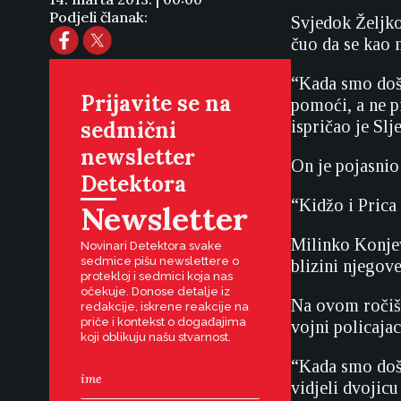
Podjeli članak:
Svjedok Željko
čuo da se kao
“Kada smo došl
Prijavite se na
pomoći, a ne p
sedmični
ispričao je Slj
newsletter
On je pojasnio
Detektora
“Kidžo i Prica 
Newsletter
Milinko Konjev
Novinari Detektora svake
sedmice pišu newslettere o
blizini njegov
protekloj i sedmici koja nas
očekuje. Donose detalje iz
Na ovom ročišt
redakcije, iskrene reakcije na
priče i kontekst o događajima
vojni policajac
koji oblikuju našu stvarnost.
“Kada smo došli
vidjeli dvojicu