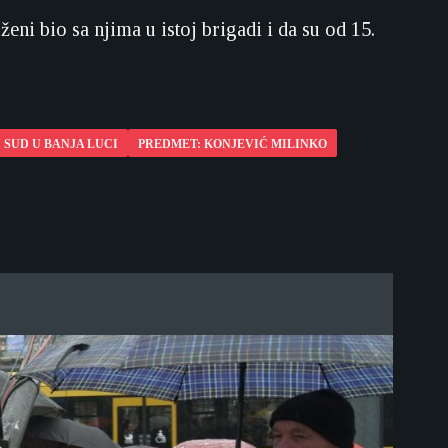
ni bio sa njima u istoj brigadi i da su od 15.
 SUD U BANJA LUCI
PREDMET: KONJEVIĆ MILINKO