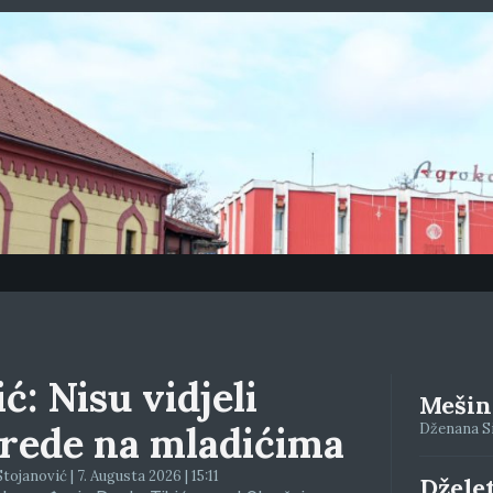
ć: Nisu vidjeli
Mešino
rede na mladićima
Dženana Siv
tojanović | 7. Augusta 2026 | 15:11
Džele