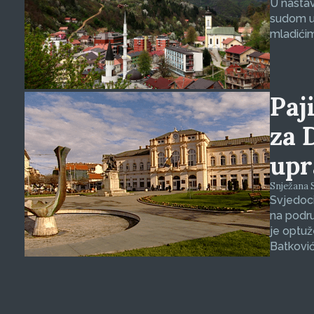
U nasta
sudom u 
mladićim
Paji
za 
upr
Snježana S
Svjedoci
na podru
je optuž
Batković