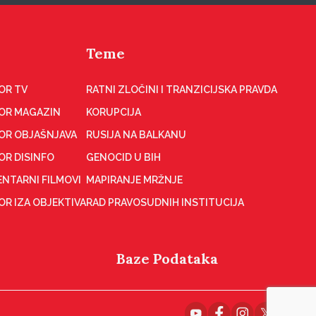
Teme
OR TV
RATNI ZLOČINI I TRANZICIJSKA PRAVDA
OR MAGAZIN
KORUPCIJA
OR OBJAŠNJAVA
RUSIJA NA BALKANU
OR DISINFO
GENOCID U BIH
NTARNI FILMOVI
MAPIRANJE MRŽNJE
R IZA OBJEKTIVA
RAD PRAVOSUDNIH INSTITUCIJA
Baze Podataka