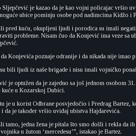
 Sljepčević je kazao da je kao vojni policajac vršio uv
 moguće ubice pominju osobe pod nadimcima Kidžo i P
i pred kuću, okupljeni ljudi i porodica su imali nega
raviti probleme. Nisam čuo da Konjević ima veze sa ub
epčević.
 da Konjevića poznaje odranije i da nikada nije imao 
su bili ljudi iz naše brigade i nisu imali vojničko pona
ić je optužen da je zajedno sa još jednom osobom 31.
e kuće u Kozarskoj Dubici.
u je u korist Odbrane posvjedočio i Predrag Bartez, ko
 i da je također vršio uviđaj ubistva Hajdarevića.
 tamo, jedna žena je pitala što smo došli i rekla da i
 vojnika u žutom ‘mercedesu’”, istakao je Bartez.