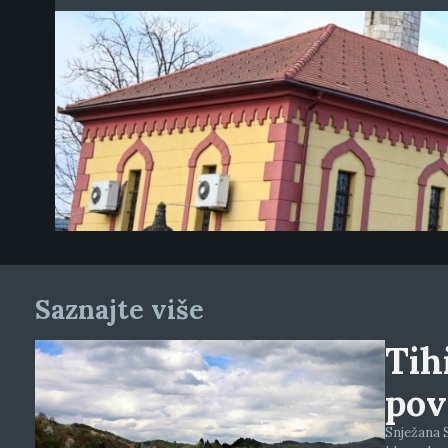
Saznajte više
Tihi
pov
Snježana S