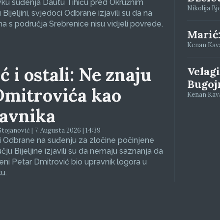
vku suđenja Dautu Tihiću pred Okružnim
Nikolija Bj
Bijeljini, svjedoci Odbrane izjavili su da na
a s područja Srebrenice nisu vidjeli povrede.
Marić
Kenan Kavaz
ć i ostali: Ne znaju
Velagi
Bugoj
Dmitrovića kao
Kenan Kava
avnika
tojanović | 7. Augusta 2026 | 14:39
 Odbrane na suđenju za zločine počinjene
čju Bijeljine izjavili su da nemaju saznanja da
eni Petar Dmitrović bio upravnik logora u
u.