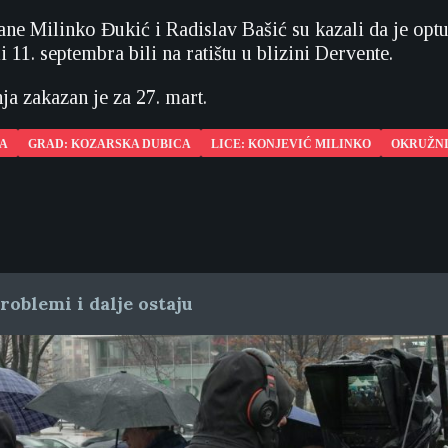
e Milinko Đukić i Radislav Bašić su kazali da je optuže
li 11. septembra bili na ratištu u blizini Dervente.
ja zakazan je za 27. mart.
KA
GRAD: KOZARSKA DUBICA
LICE: KONJEVIĆ MILINKO
OKRUŽNI
oblemi i dalje ostaju