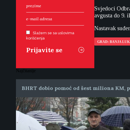
Svjedoci Odbran
avgusta do 9. i
Nastavak suđen
Slažem se sa uslovima
korišćenja
GRAD: BANJA LU
Najčitanije
BHRT dobio pomoć od šest miliona KM, pr