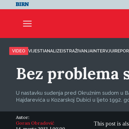
VIDEO
VIJESTI
ANALIZE
ISTRAŽIVANJA
INTERVJUI
REPOR
Bez problema 
U nastavku suđenja pred Okružnim sudom u Ban
Hajdarevića u Kozarskoj Dubici u ljeto 1992. g
Autor:
Goran Obradović
This post is al
14. marta 2013. | 00:00