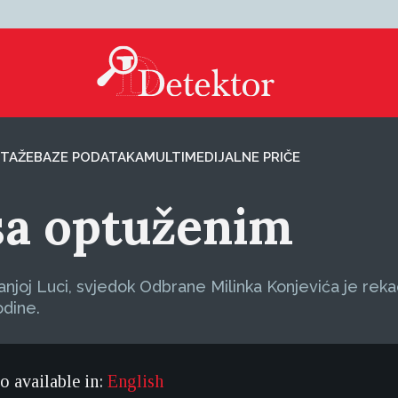
TAŽE
BAZE PODATAKA
MULTIMEDIJALNE PRIČE
sa optuženim
joj Luci, svjedok Odbrane Milinka Konjevića je rekao
odine.
so available in:
English