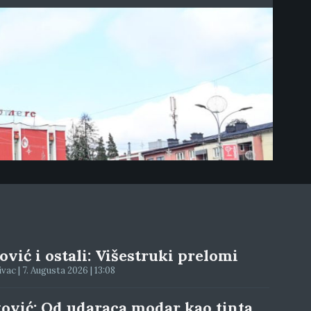
vić i ostali: Višestruki prelomi
ac | 7. Augusta 2026 | 13:08
tović: Od udaraca modar kao tinta