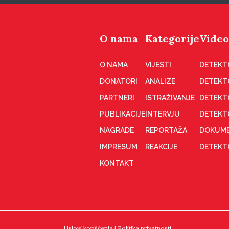
O nama
Kategorije
Video
O NAMA
VIJESTI
DETEKT
DONATORI
ANALIZE
DETEKT
PARTNERI
ISTRAŽIVANJE
DETEKT
PUBLIKACIJE
INTERVJU
DETEKT
NAGRADE
REPORTAŽA
DOKUME
IMPRESUM
REAKCIJE
DETEKTO
KONTAKT
Uslovi korišćenja
|
Politika privatnosti