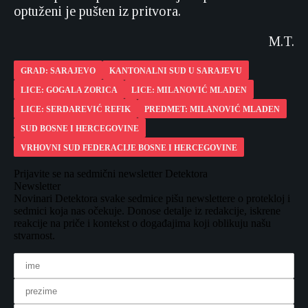
optuženi je pušten iz pritvora.
M.T.
GRAD: SARAJEVO
KANTONALNI SUD U SARAJEVU
LICE: GOGALA ZORICA
LICE: MILANOVIĆ MLADEN
LICE: SERDAREVIĆ REFIK
PREDMET: MILANOVIĆ MLADEN
SUD BOSNE I HERCEGOVINE
VRHOVNI SUD FEDERACIJE BOSNE I HERCEGOVINE
Prijavite se na sedmični newsletter Detektora
Newsletter
Novinari Detektora svake sedmice pišu newslettere o protekloj i
sedmici koja nas očekuje. Donose detalje iz redakcije, iskrene
reakcije na priče i kontekst o događajima koji oblikuju našu
stvarnost.