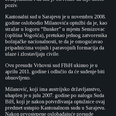
poziv.
Kantonalni sud u Sarajevu je u novembru 2008.
godine oslobodio Milanovića optužbi da je, kao
stražar u logoru “Bunker” u mjestu Semizovac
(opština Vogošća), pretukao jednog zatvorenika
bošnjačke nacionalnosti, te da je omogućavao
pripadnicima vojnih i paravojnih formacija da
ulaze i zlostavljaju civile.
Ovu presudu Vrhovni sud FBiH ukinuo je u
aprilu 2011. godine i odlučio da će suđenje biti
obnovljeno.
Milanović, koji ima austrijsko državljanstvo,
uhapšen je u julu 2007. godine po nalogu Suda
BiH, koji je nakon potvrđivanja optužnice ovaj
predmet ustupio Kantonalnom sudu u Sarajevu.
Nakon prvostepene oslobađajuće presude