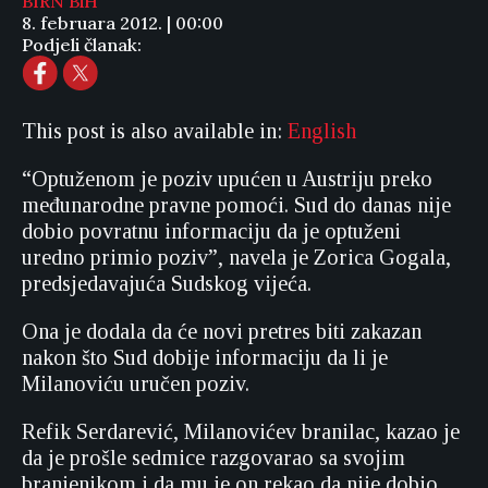
BIRN BiH
8. februara 2012. | 00:00
Podjeli članak:
This post is also available in:
English
“Optuženom je poziv upućen u Austriju preko
međunarodne pravne pomoći. Sud do danas nije
dobio povratnu informaciju da je optuženi
uredno primio poziv”, navela je Zorica Gogala,
predsjedavajuća Sudskog vijeća.
Ona je dodala da će novi pretres biti zakazan
nakon što Sud dobije informaciju da li je
Milanoviću uručen poziv.
Refik Serdarević, Milanovićev branilac, kazao je
da je prošle sedmice razgovarao sa svojim
branjenikom i da mu je on rekao da nije dobio