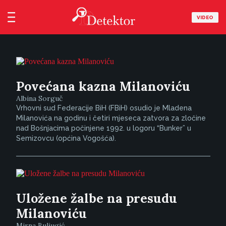
VIDEO
Povećana kazna Milanoviću
Albina Sorguč
Vrhovni sud Federacije BiH (FBiH) osudio je Mladena
Milanovića na godinu i četiri mjeseca zatvora za zločine
nad Bošnjacima počinjene 1992. u logoru “Bunker” u
Semizovcu (općina Vogošća).
Uložene žalbe na presudu
Milanoviću
Mirna Buljugić