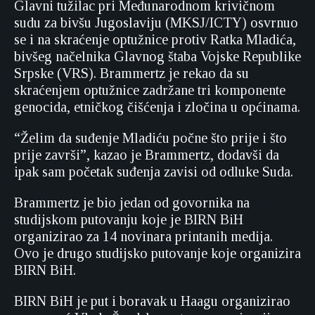
Glavni tužilac pri Međunarodnom krivičnom
sudu za bivšu Jugoslaviju (MKSJ/ICTY) osvrnuo
se i na skraćenje optužnice protiv Ratka Mladića,
bivšeg načelnika Glavnog štaba Vojske Republike
Srpske (VRS). Brammertz je rekao da su
skraćenjem optužnice zadržane tri komponente
genocida, etničkog čišćenja i zločina u općinama.
“Želim da suđenje Mladiću počne što prije i što
prije završi”, kazao je Brammertz, dodavši da
ipak sam početak suđenja zavisi od odluke Suda.
Brammertz je bio jedan od govornika na
studijskom putovanju koje je BIRN BiH
organizirao za 14 novinara printanih medija.
Ovo je drugo studijsko putovanje koje organizira
BIRN BiH.
BIRN BiH je put i boravak u Haagu organizirao