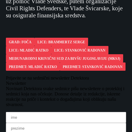
uz pomoć Vlade Švedske, putem organizacije
Civil Rights Defenders, te Vlade Švicarske, koje
su osigurale finansijska sredstva.
GRAD: FOČA
LICE: BRAMMERTZ SERGE
LICE: MLADIĆ RATKO
LICE: STANKOVIĆ RADOVAN
MEĐUNARODNI KRIVIČNI SUD ZA BIVŠU JUGOSLAVIJU (MKSJ)
PREDMET: MLADIĆ RATKO
PREDMET: STANKOVIĆ RADOVAN
Prijavite se na sedmični newsletter Detektora
Newsletter
Novinari Detektora svake sedmice pišu newslettere o protekloj i
sedmici koja nas očekuje. Donose detalje iz redakcije, iskrene
reakcije na priče i kontekst o događajima koji oblikuju našu
stvarnost.