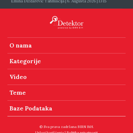
Emina Dizdarević Tahmiščija | 6. Augusta 2026 | 13:15
O nama
Kategorije
Video
Teme
Baze Podataka
© Sva prava zadržana BIRN BiH.
Uslovi korišćenja
|
Politika privatnosti