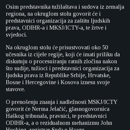
Osim predstavnika tužilaštava i sudova iz zemalja
regiona, na okruglom stolu govorit će i
predstavnici organizacija za zaštitu ljudskih
prava, ODIHR-a i MKSJ/ICTY-a, te žrtve i
svjedoci.
Na okruglom stolu će prisustvovati oko 50
učesnika iz cijele regije, koji će imati priliku da
diskutuju o procesuiranju ratnih zločina nakon
što sudije, tužioci i predstavnici organizacija za
ljudska prava iz Republike Srbije, Hrvatske,
Bosne i Hercegovine i Kosova iznesu svoje
stavove.
O prenošenju znanja i nadležnosti MSKJ/ICTY
govorit će Nerma Jelačić, glasnogovornica
Haškog tribunala, pravnici, te predstavnici
ODIHR-a, a o rezidualnom mehanizmu John
Hocking, registrar Suda u Haagu.