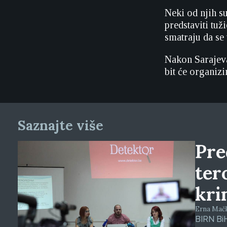
Neki od njih su
predstaviti tu
smatraju da se 
Nakon Sarajeva
bit će organizi
Saznajte više
Pre
ter
kri
Erna Mačkić
BIRN BiH