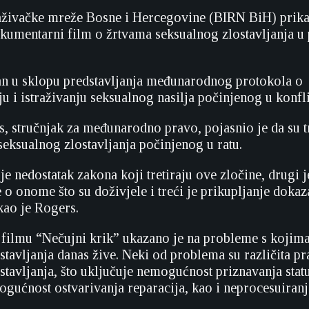
aživačke mreže Bosne i Hercegovine (BIRN BiH) prika
kumentarni film o žrtvama seksualnog zlostavljanja u
an u sklopu predstavljanja međunarodnog protokola o
 i istraživanju seksualnog nasilja počinjenog u konfli
, stručnjak za međunarodno pravo, pojasnio je da su t
seksualnog zlostavljanja počinjenog u ratu.
e nedostatak zakona koji tretiraju ove zločine, drugi je
 o onome što su doživjele i treći je prikupljanje doka
kao je Rogers.
ilmu “Nečujni krik” ukazano je na probleme s kojima
stavljanja danas žive. Neki od problema su različita pr
stavljanja, što uključuje nemogućnost priznavanja statu
mogućnost ostvarivanja reparacija, kao i neprocesuiran