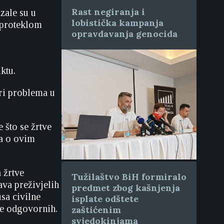
Rast negiranja i
zale su u
lobistička kampanja
 proteklom
opravdavanja genocida
ktu.
ri problema u
 što se žrtve
za o ovim
 žrtve
Tužilaštvo BiH formiralo
ava preživjelih
predmet zbog kašnjenja
sa civilne
isplate odštete
je odgovornih.
zaštićenim
svjedokinjama