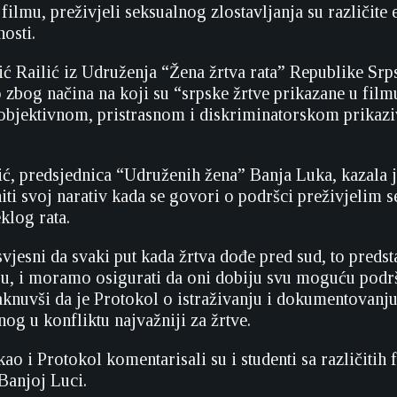
lmu, preživjeli seksualnog zlostavljanja su različite 
osti.
ć Railić iz Udruženja “Žena žrtva rata” Republike Srps
 zbog načina na koji su “srpske žrtve prikazane u filmu
eobjektivnom, pristrasnom i diskriminatorskom prikaz
, predsjednica “Udruženih žena” Banja Luka, kazala j
ti svoj narativ kada se govori o podršci preživjelim s
eklog rata.
vjesni da svaki put kada žrtva dođe pred sud, to predst
ju, i moramo osigurati da oni dobiju svu moguću podrš
aknuvši da je Protokol o istraživanju i dokumentovanj
nog u konfliktu najvažniji za žrtve.
o i Protokol komentarisali su i studenti sa različitih f
Banjoj Luci.