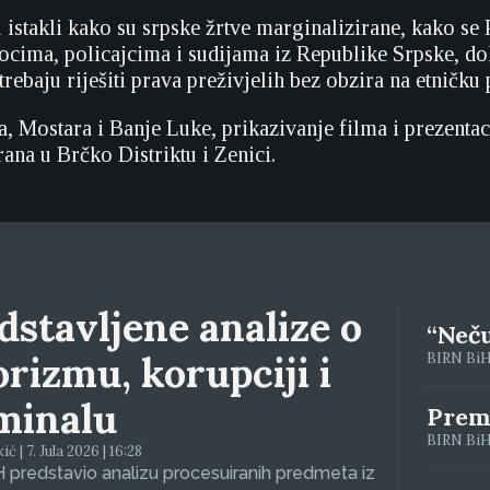
 istakli kako su srpske žrtve marginalizirane, kako se 
žiocima, policajcima i sudijama iz Republike Srpske, do
trebaju riješiti prava preživjelih bez obzira na etničku 
, Mostara i Banje Luke, prikazivanje filma i prezentac
rana u Brčko Distriktu i Zenici.
dstavljene analize o
“Neču
orizmu, korupciji i
BIRN BiH 
minalu
Premi
BIRN BiH 
 | 7. Jula 2026 | 16:28
 predstavio analizu procesuiranih predmeta iz