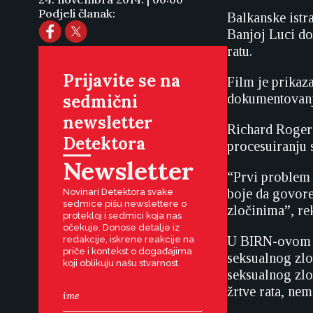
Podjeli članak:
Balkanske istr
Banjoj Luci do
ratu.
Prijavite se na
Film je prikaz
sedmični
dokumentovanju
newsletter
Richard Rogers
Detektora
procesuiranju 
Newsletter
“Prvi problem j
boje da govore
Novinari Detektora svake
sedmice pišu newslettere o
zločinima”, re
protekloj i sedmici koja nas
očekuje. Donose detalje iz
U BIRN-ovom f
redakcije, iskrene reakcije na
priče i kontekst o događajima
seksualnog zlo
koji oblikuju našu stvarnost.
seksualnog zlo
žrtve rata, ne