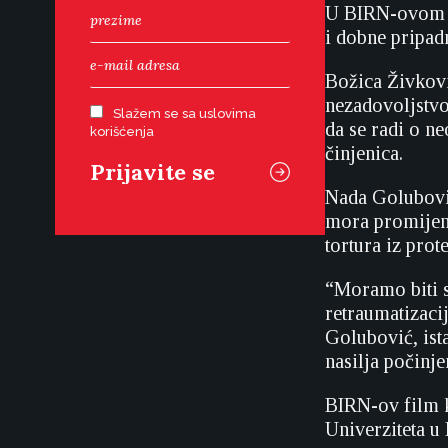
U BIRN-ovom fi
i dobne pripadn
Božica Živkovi
nezadovoljstvo
Slažem se sa uslovima
da se radi o n
korišćenja
činjenica.
Nada Golubović
mora promijeni
tortura iz prot
“Moramo biti s
retraumatizaci
Golubović, ist
nasilja počinje
BIRN-ov film ka
Univerziteta u 