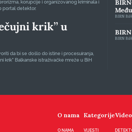
BIRN
terorizma, korupcije i organizovanog kriminala i
 portal detektor.
Među
BIRN BiH 
ečujni krik” u
BIRN
BIRN BiH 
iti da bi se došlo do istine i procesuiranja,
jni krik” Balkanske istraživačke mreže u BiH
O nama
Kategorije
Video
O NAMA
VIJESTI
DETEKT