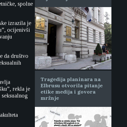
etničke, spolne
ke izrazila je
”, ocijenivši
ivanju
e da društvo
eksualnih
Tragedija planinara na
avlja
Elbrusu otvorila pitanje
ku”, rekla je
etike medija i govora
u seksualnog
mržnje
akulteta