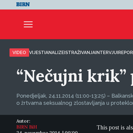
VIDEO
VIJESTI
ANALIZE
ISTRAŽIVANJA
INTERVJUI
REPOR
“Nečujni krik” 
Ponedjeljak, 24.11.2014 (11:00-13:25) – Balka
o žrtvama seksualnog zlostavljanja u proteklo
Autor:
BIRN BiH
This post is al
24. novembra 2014. | 00:00