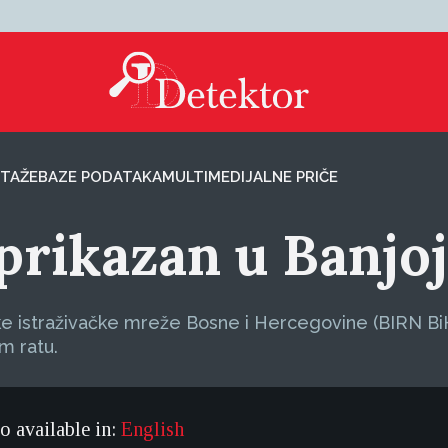
TAŽE
BAZE PODATAKA
MULTIMEDIJALNE PRIČE
prikazan u Banjoj
nske istraživačke mreže Bosne i Hercegovine (BIRN BiH
m ratu.
so available in:
English