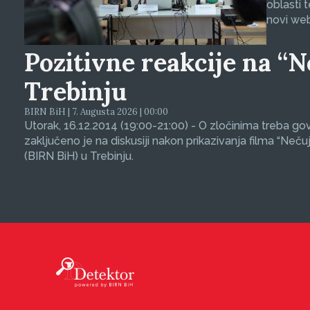
oblasti 
novi web
Pozitivne reakcije na “N
Trebinju
BIRN BiH | 7. Augusta 2026 | 00:00
Utorak, 16.12.2014 (19:00-21:00) - O zločinima treba govor
zaključeno je na diskusiji nakon prikazivanja filma “Neču
(BIRN BiH) u Trebinju.