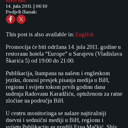
BIRN BiH
14. jula 2011. | 06:10
Podjeli članak:
This post is also available in:
English
Promocija će biti održana 14. jula 2011. godine u
restoranu hotela “Europe” u Sarajevu (Vladislava
Škarića 5) od 19:00 do 21:00.
Publikacija, štampana na našem i engleskom
jeziku, donosi presjek pisanja medija u BiH,
regionu i svijetu tokom prvih godinu dana
suđenja Radovanu Karadžiću, optuženom za ratne
zločine na području BiH.
U centru monitoringa se nalaze najtiražniji
dnevni i sedmični mediji u BiH, regionu i
svijetu.Publikaciju su uredili Erna Mačkić, Shiv