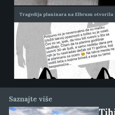
Tragedija planinara na Elbrusu otvorila 
Saznajte više
Tihi