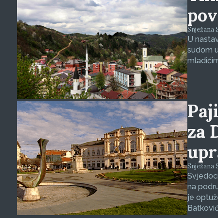
pov
Snježana S
U nasta
sudom u 
mladićim
Paji
za 
upr
Snježana S
Svjedoci
na podru
je optuž
Batković