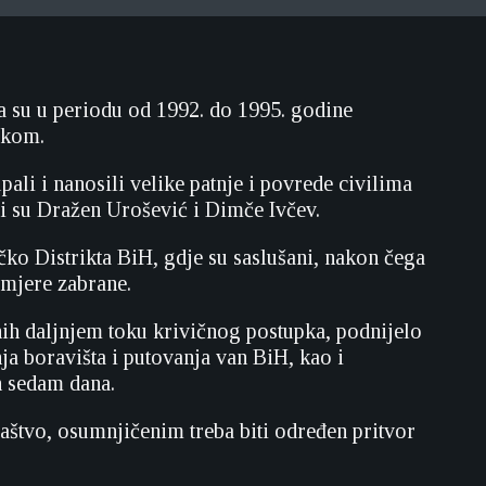
a su u periodu od 1992. do 1995. godine
čkom.
ali i nanosili velike patnje i povrede civilima
i su Dražen Urošević i Dimče Ivčev.
ko Distrikta BiH, gdje su saslušani, nakon čega
mjere zabrane.
nih daljnjem toku krivičnog postupka, podnijelo
ja boravišta i putovanja van BiH, kao i
h sedam dana.
aštvo, osumnjičenim treba biti određen pritvor