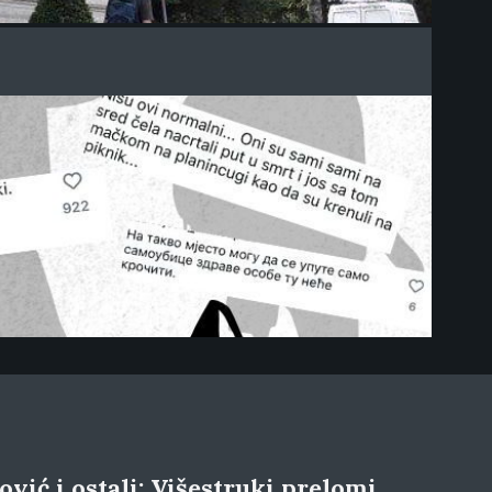
vić i ostali: Višestruki prelomi