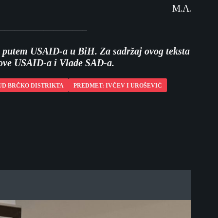
M.A.
—————————–
-a putem USAID-a u BiH. Za sadržaj ovog teksta
vove USAID-a i Vlade SAD-a.
UD BRČKO DISTRIKTA
PREDMET: IVČEV I UROŠEVIĆ