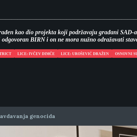
——————————————————————
urađen kao dio projekta koji podržavaju građani SAD
ti odgovoran BIRN i on ne mora nužno odražavati sta
TRICT
LICE: IVČEV DIMČE
LICE: UROŠEVIĆ DRAŽEN
OSNOVNI S
ravdavanja genocida