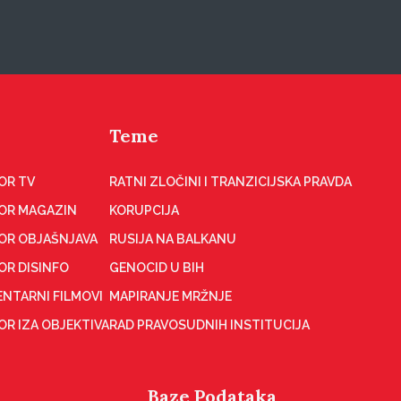
Teme
OR TV
RATNI ZLOČINI I TRANZICIJSKA PRAVDA
OR MAGAZIN
KORUPCIJA
OR OBJAŠNJAVA
RUSIJA NA BALKANU
OR DISINFO
GENOCID U BIH
NTARNI FILMOVI
MAPIRANJE MRŽNJE
R IZA OBJEKTIVA
RAD PRAVOSUDNIH INSTITUCIJA
Baze Podataka