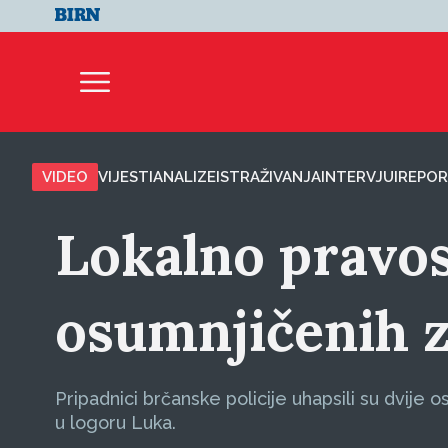
VIDEO
VIJESTI
ANALIZE
ISTRAŽIVANJA
INTERVJUI
REPOR
Lokalno pravo
osumnjičenih 
Pripadnici brčanske policije uhapsili su dvije o
u logoru Luka.