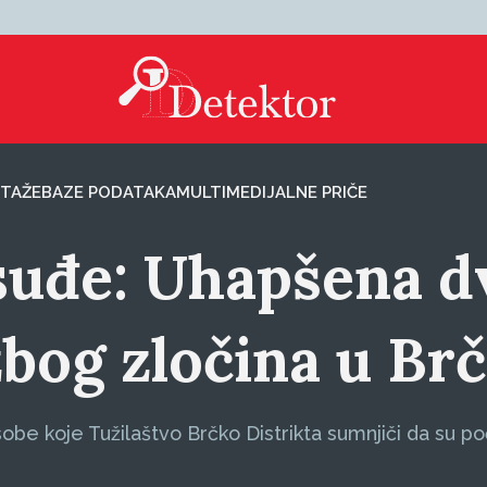
TAŽE
BAZE PODATAKA
MULTIMEDIJALNE PRIČE
suđe: Uhapšena d
zbog zločina u B
sobe koje Tužilaštvo Brčko Distrikta sumnjiči da su poč