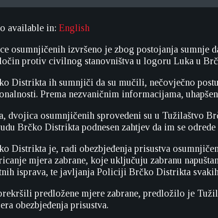
so available in:
English
ce osumnjičenih izvršeno je zbog postojanja sumnje d
 zločin protiv civilnog stanovništva u logoru Luka u Br
o Distrikta ih sumnjiči da su mučili, nečovječno postup
onalnosti. Prema nezvaničnim informacijama, uhapšen
, dvojica osumnjičenih sprovedeni su u Tužilaštvo Brč
du Brčko Distrikta podnesen zahtjev da im se odrede 
ko Distrikta je, radi obezbjeđenja prisustva osumnjiče
zricanje mjera zabrane, koje uključuju zabranu napuštan
ih isprava, te javljanja Policiji Brčko Distrikta svaki
rekršili predložene mjere zabrane, predložilo je Tužil
jera obezbjeđenja prisustva.