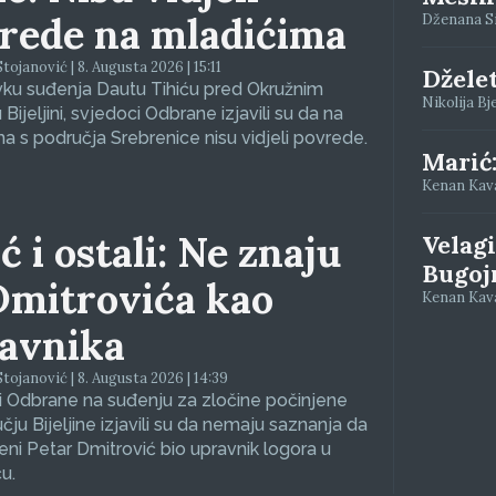
rede na mladićima
Dženana Siv
tojanović | 8. Augusta 2026 | 15:11
Džele
vku suđenja Dautu Tihiću pred Okružnim
Nikolija Bj
Bijeljini, svjedoci Odbrane izjavili su da na
a s područja Srebrenice nisu vidjeli povrede.
Marić
Kenan Kava
ć i ostali: Ne znaju
Velagi
Bugoj
Dmitrovića kao
Kenan Kava
avnika
tojanović | 8. Augusta 2026 | 14:39
 Odbrane na suđenju za zločine počinjene
čju Bijeljine izjavili su da nemaju saznanja da
eni Petar Dmitrović bio upravnik logora u
u.