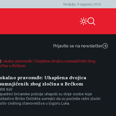
Nedjelja, 9 augusta 2026.
Prijavite se na newsletter
okalno pravosuđe: Uhapšena dvojica
sumnjičenih zbog zločina u Brčkom
IRN BiH
ipadnici brčanske policije uhapsili su dvije osobe koje
žilaštvo Brčko Distrikta sumnjiči da su počinile ratni zločin
otiv civilnog stanovništva u logoru Luka.