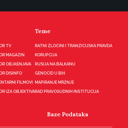
Teme
OR TV
RATNI ZLOČINI I TRANZICIJSKA PRAVDA
OR MAGAZIN
KORUPCIJA
OR OBJAŠNJAVA
RUSIJA NA BALKANU
OR DISINFO
GENOCID U BIH
NTARNI FILMOVI
MAPIRANJE MRŽNJE
R IZA OBJEKTIVA
RAD PRAVOSUDNIH INSTITUCIJA
Baze Podataka