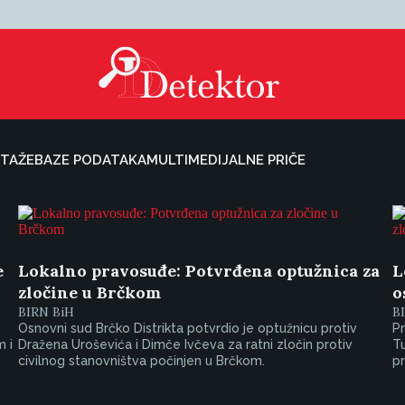
TAŽE
BAZE PODATAKA
MULTIMEDIJALNE PRIČE
e
Lokalno pravosuđe: Potvrđena optužnica za
L
zločine u Brčkom
o
BIRN BiH
B
Osnovni sud Brčko Distrikta potvrdio je optužnicu protiv
Pr
m i
Dražena Uroševića i Dimče Ivčeva za ratni zločin protiv
Tu
civilnog stanovništva počinjen u Brčkom.
pr