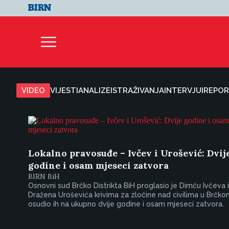
VIDEO
VIJESTI
ANALIZE
ISTRAŽIVANJA
INTERVJUI
REPOR
Lokalno pravosuđe – Ivčev i Urošević: Dvij
godine i osam mjeseci zatvora
BIRN BiH
Osnovni sud Brčko Distrikta BiH proglasio je Dimču Ivčeva i
Dražena Uroševića krivima za zločine nad civilima u Brčko
osudio ih na ukupno dvije godine i osam mjeseci zatvora.