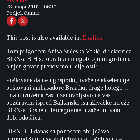
BIRN BiH
28. maja 2010. | 06:10
Podjeli članak:
This post is also available in:
English
Tom prigodom Anisa Sućeska Vekić, direktorica
BIRN-a BIH se obratila mnogobrojnim gostima,
a njen govor prenosimo u cijelosti:
Poštovane dame i gospodo, uvažene ekselencije,
poštovani ambasadore Braathu, drage kolege…
Imam izuzetnu čast i zadovoljstvo da vas
pozdravim ispred Balkanske istraživačke mreže –
BIRN-a Bosne i Hercegovine, i zaželim vam
dobrodošlicu.
BIRN BiH danas sa ponosom obilježava
petogodišnjicu svog djelovanja.Počeli smo sa