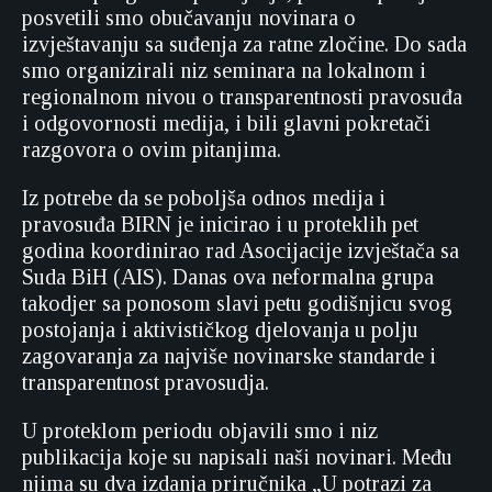
posvetili smo obučavanju novinara o
izvještavanju sa suđenja za ratne zločine. Do sada
smo organizirali niz seminara na lokalnom i
regionalnom nivou o transparentnosti pravosuđa
i odgovornosti medija, i bili glavni pokretači
razgovora o ovim pitanjima.
Iz potrebe da se poboljša odnos medija i
pravosuđa BIRN je inicirao i u proteklih pet
godina koordinirao rad Asocijacije izvještača sa
Suda BiH (AIS). Danas ova neformalna grupa
takodjer sa ponosom slavi petu godišnjicu svog
postojanja i aktivističkog djelovanja u polju
zagovaranja za najviše novinarske standarde i
transparentnost pravosudja.
U proteklom periodu objavili smo i niz
publikacija koje su napisali naši novinari. Među
njima su dva izdanja priručnika „U potrazi za