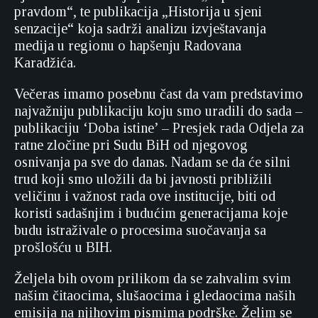
pravdom“, te publikacija „Historija u sjeni
senzacije“ koja sadrži analizu izvještavanja
medija u regionu o hapšenju Radovana
Karadžića.
Večeras imamo posebnu čast da vam predstavimo
najvažniju publikaciju koju smo uradili do sada –
publikaciju ‘Doba istine’ – Presjek rada Odjela za
ratne zločine pri Sudu BiH od njegovog
osnivanja pa sve do danas. Nadam se da će silni
trud koji smo uložili da bi javnosti približili
veličinu i važnost rada ove institucije, biti od
koristi sadašnjim i budućim generacijama koje
budu istraživale o procesima suočavanja sa
prošlošću u BIH.
Željela bih ovom prilikom da se zahvalim svim
našim čitaocima, slušaocima i gledaocima naših
emisija na njihovim pismima podrške. Želim se