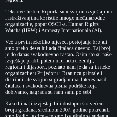
regionu.
Tekstove Justice Reporta su u svojim izvještajima
i istraživanjima koristile mnoge međunarodne
organizacije, poput OSCE-a, Human Rights
Watcha (HRW) i Amnesty Internationala (AI).
Već u prvih nekoliko mjeseci postojanja brojali
smo preko deset hiljada čitalaca dnevno. Taj broj
je do danas svakodnevno rastao. Osim što su naše
izvještaje pratili putem interneta u zemlji,
regionu i dijaspori, poznato nam je da su ih neke
organizacije u Prijedoru i Bratuncu printale i
distribuirale svojim sugradjanima. Interes naših
čitalaca i svakodnevna pisma podrške koja
dobivamo, nagrada su nam sami po sebi.
Kako bi naši izvještaji bili dostupni što većem
broju građana, sredinom 2007. godine pokrenuli
smo Radio Justice – te smo izvještaje sa suđenja