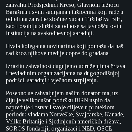
zahvaliti Predsjednici Kreso, Glavnom tužiocu
Barašinu i svim sudijama i tužiocima koji rade u
odjelima za ratne zločine Suda i Tužilaštva BiH,
kao i osoblju službi za odnose sa javnošću ovih
institucija na svakodnevnoj saradnji.
Hvala kolegama novinarima koji pomažu da naš
rad kroz njihove medije dopre do građana.
Izrazitu zahvalnost dugujemo udruženjima žrtava
i nevladinim organizacijama na dugogodišnjoj
podršci, saradnji i vječnom strpljenju.
Posebno se zahvaljujem našim donatorima, uz
čiju je velikodušnu podršku BIRN uspio da
napreduje i ostvari svoje ciljeve u proteklom
periodu: vladama Norveške, Švajcarske, Kanade,
Velike Britanije i Sjedinjenih američkih država,
SOROS fondaciji, organizaciji NED, OSCE