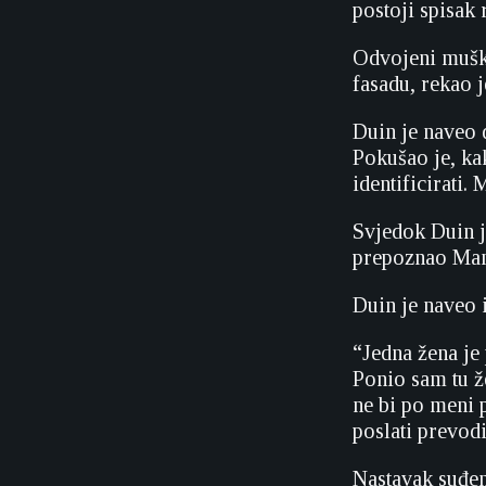
postoji spisak 
Odvojeni muška
fasadu, rekao j
Duin je naveo 
Pokušao je, ka
identificirati.
Svjedok Duin j
prepoznao Mane
Duin je naveo 
“Jedna žena je 
Ponio sam tu ž
ne bi po meni 
poslati prevodi
Nastavak suđen