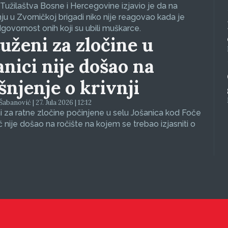
Tužilaštva Bosne i Hercegovine izjavio je da na
nju u Zvorničkoj brigadi niko nije reagovao kada je
dgovornost onih koji su ubili muškarce.
uženi za zločine u
anici nije došao na
ašnjenje o krivnji
abanović | 27. Jula 2026 | 12:12
 za ratne zločine počinjene u selu Jošanica kod Foče
ć nije došao na ročište na kojem se trebao izjasniti o