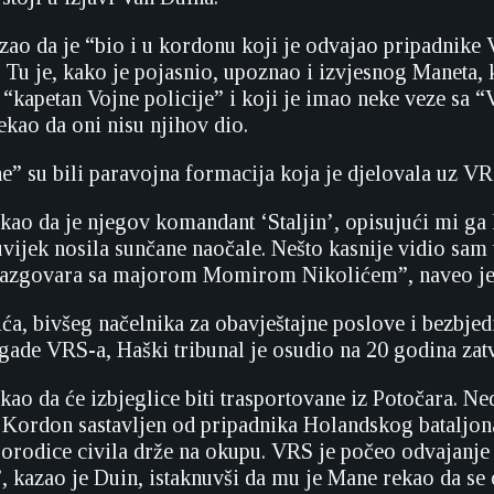
zao da je “bio i u kordonu koji je odvajao pripadnike 
 Tu je, kako je pojasnio, upoznao i izvjesnog Maneta, 
 “kapetan Vojne policije” i koji je imao neke veze sa 
rekao da oni nisu njihov dio.
e” su bili paravojna formacija koja je djelovala uz VR
kao da je njegov komandant ‘Staljin’, opisujući mi ga
uvijek nosila sunčane naočale. Nešto kasnije vidio sam
razgovara sa majorom Momirom Nikolićem”, naveo je
a, bivšeg načelnika za obavještajne poslove i bezbjed
gade VRS-a, Haški tribunal je osudio na 20 godina zat
kao da će izbjeglice biti trasportovane iz Potočara. N
i. Kordon sastavljen od pripadnika Holandskog bataljo
orodice civila drže na okupu. VRS je počeo odvajanj
”, kazao je Duin, istaknuvši da mu je Mane rekao da se 