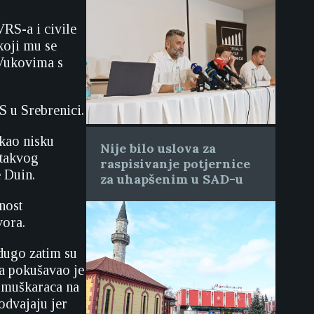
VRS-a i civile
koji mu se
“Vukovima s
S u Srebrenici.
 kao nisku
Nije bilo uslova za
 takvog
raspisivanje potjernice
 Duin.
za uhapšenim u SAD-u
nost
vora.
edugo zatim su
na pokušavao je
e muškaraca na
odvajaju jer