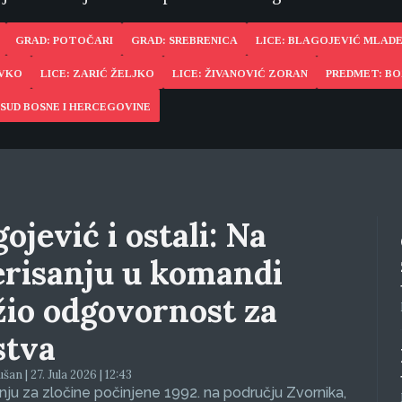
GRAD: POTOČARI
GRAD: SREBRENICA
LICE: BLAGOJEVIĆ MLAD
AVKO
LICE: ZARIĆ ŽELJKO
LICE: ŽIVANOVIĆ ZORAN
PREDMET: BOŽ
SUD BOSNE I HERCEGOVINE
ojević i ostali: Na
erisanju u komandi
žio odgovornost za
stva
an | 27. Jula 2026 | 12:43
ju za zločine počinjene 1992. na području Zvornika,