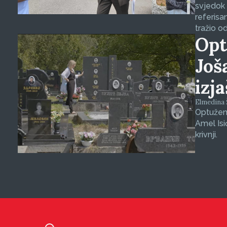
svjedok 
referisa
tražio o
Opt
Još
izj
Elmedina Š
Optuženi
Amel Isi
krivnji.