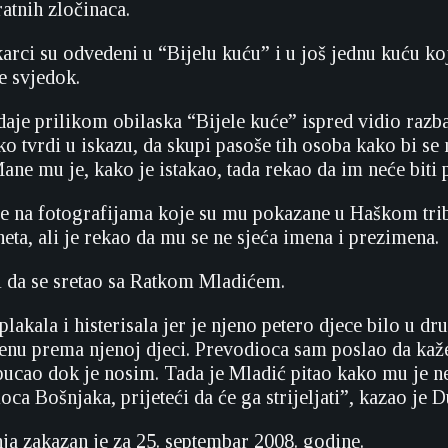
ratnih zločinaca.
rci su odvedeni u “Bijelu kuću” i u još jednu kuću koj
e svjedok.
daje prilikom obilaska “Bijele kuće” ispred vidio razba
ko tvrdi u iskazu, da skupi pasoše tih osoba kako bi se
 Mane mu je, kako je istakao, tada rekao da im neće biti 
e na fotografijama koje su mu pokazane u Haškom tri
ta, ali je rekao da mu se ne sjeća imena i prezimena.
i da se sretao sa Ratkom Mladićem.
plakala i histerisala jer je njeno petero djece bilo u 
enu prema njenoj djeci. Prevodioca sam poslao da ka
pucao dok je nosim. Tada je Mladić pitao kako mu je
oca Bošnjaka, prijeteći da će ga strijeljati”, kazao je D
ja zakazan je za 25. septembar 2008. godine.