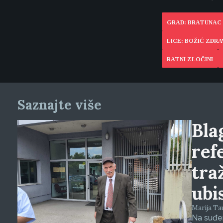
GRAD: BRATUNAC
LICE: BOŽIĆ ZDR
RATNI ZLOČINI
Saznajte više
Blag
ref
tra
ubi
Marija Tauš
Na suđen