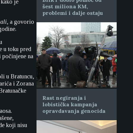
 kako je
šest miliona KM,
problemi i dalje ostaju
ali
, a govorio
godine.
u
e u toku pred
i počinjene na
oli u Bratuncu,
arića i Zorana
 Bratunačke
Rast negiranja i
lobistička kampanja
aosa.
opravdavanja genocida
ašene,
e koji nisu