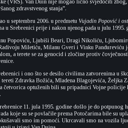
ke (VRS). Van Duin nije mogao lično svjedočiti zbog,
šanog zdravstvenog stanja”.
dao u septembru 2006. u predmetu
Vujadin Popović i ost
ma u Srebrenici prije i nakon njenog pada u julu 1995. 
nu Popoviću, Ljubiši Beari, Dragi Nikoliću, Ljubomir
adivoju Miletiću, Milanu Gveri i Vinku Pandureviću j
lom, a terete se za genocid i zločine protiv čovječnost
enice.
ebrenici i ono što se desilo civilima zatvorenima u šk
 tereti Zdravka Božića, Mladena Blagojevića, Željka Z
a četvorica optuženih bili su pripadnici Vojne policije
.
ebrenice 11. jula 1995. godine došlo je do potpunog h
grada koje su se povlačile prema Potočarima bile su upl
kušavali smo im pomoći. Ukrcavali smo na vozila ljud
stoji u izjavi Van Duina.