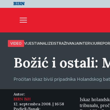
VIDEO
VIJESTI
ANALIZE
ISTRAŽIVANJA
INTERVJUI
REPOR
Božić i ostali: 
Pročitan iskaz bivši pripadnika Holandskog bat
Autor:
BIRN BiH
Iskaz holands
12. septembra 2008. | 16:58
tribunalu, pro
Podjeli članak: