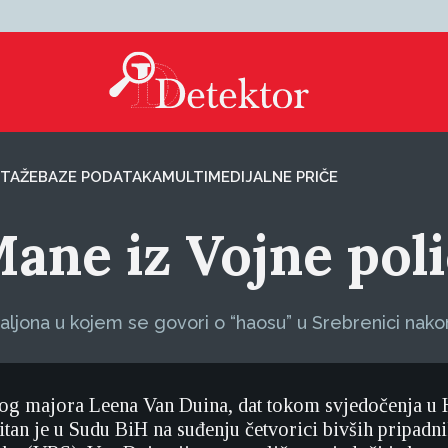
TAŽE
BAZE PODATAKA
MULTIMEDIJALNE PRIČE
Mane iz Vojne poli
aljona u kojem se govori o “haosu” u Srebrenici nakon
kog majora Leena Van Duina, dat tokom svjedočenja u
čitan je u Sudu BiH na suđenju četvorici bivših pripadn