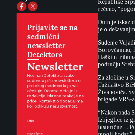
Republike Srps
rečeno, “pogor
Duin je iskaz 
Prijavite se na
je o dešavanji
sedmični
Suđenje Vujadi
newsletter
Borovčaninu, R
Detektora
Haškim tribuna
Newsletter
području Srebr
Novinari Detektora svake
Za zločine u Sr
sedmice pišu newslettere o
Tužilaštvo BiH
protekloj i sedmici koja nas
očekuje. Donose detalje iz
Živanovića. Sv
redakcije, iskrene reakcije na
brigade VRS-a
priče i kontekst o događajima
koji oblikuju našu stvarnost.
“Nakon pada Sr
Izbjeglice iz 
histerične… Po
mogli hodati”, 