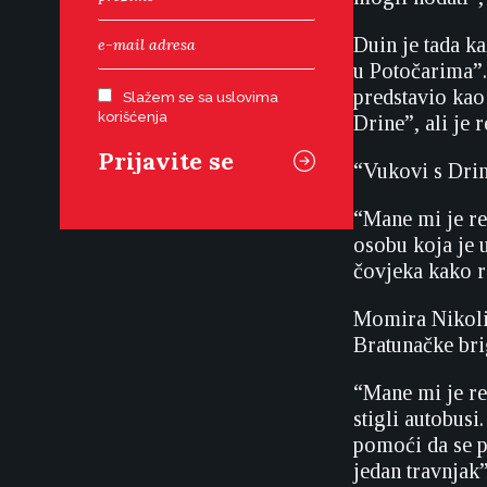
Duin je tada ka
u Potočarima”.
predstavio kao
Slažem se sa uslovima
korišćenja
Drine”, ali je 
“Vukovi s Drin
“Mane mi je re
osobu koja je 
čovjeka kako 
Momira Nikolić
Bratunačke bri
“Mane mi je re
stigli autobus
pomoći da se p
jedan travnjak