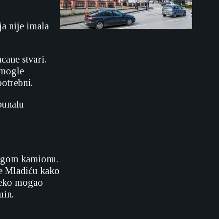
a nije imala
cane stvari.
 mogle
potrebni.
bunalu
drugom kamionu.
že Mladiću kako
 neko mogao
uin.