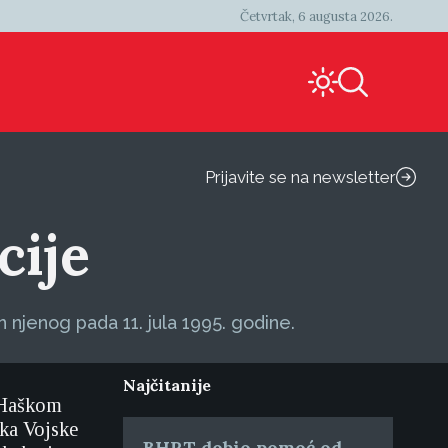
Četvrtak, 6 augusta 2026.
Prijavite se na newsletter
cije
 njenog pada 11. jula 1995. godine.
Najčitanije
 Haškom
ika Vojske
BHRT dobio pomoć od