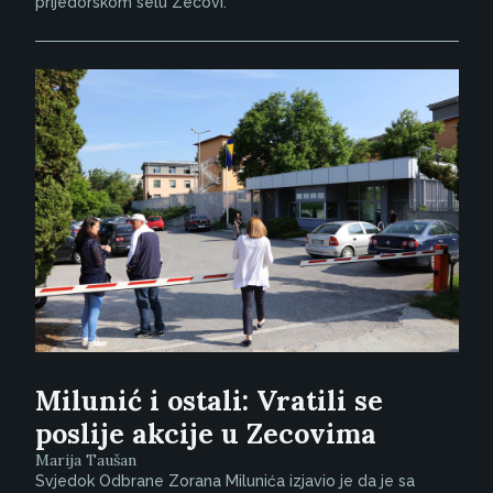
prijedorskom selu Zecovi.
Milunić i ostali: Vratili se
poslije akcije u Zecovima
Marija Taušan
Svjedok Odbrane Zorana Milunića izjavio je da je sa