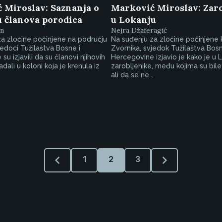
 Miroslav: Saznanja o
Marković Miroslav: Zaro
u članova porodica
u Lokanju
an
Nejra Džaferagić
a zločine počinjene na području
Na suđenju za zločine počinjene
jedoci Tužilaštva Bosne i
Zvornika, svjedok Tužilaštva Bosn
u izjavili da su članovi njihovih
Hercegovine izjavio je kako je u L
dali u koloni koja je krenula iz
zarobljenike, među kojima su bile
ali da se ne...
1
2
3