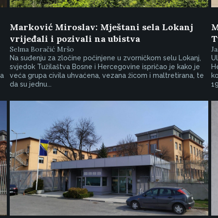
Marković Miroslav: Mještani sela Lokanj
M
vrijeđali i pozivali na ubistva
T
Selma Boračić Mršo
Ja
Na suđenju za zločine počinjene u zvorničkom selu Lokanj,
Ul
svjedok Tužilaštva Bosne i Hercegovine ispričao je kako je
He
na
veća grupa civila uhvaćena, vezana žicom i maltretirana, te
ko
da su jednu...
19