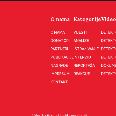
O nama
Kategorije
Video
O NAMA
VIJESTI
DETEKT
DONATORI
ANALIZE
DETEKT
PARTNERI
ISTRAŽIVANJE
DETEKT
PUBLIKACIJE
INTERVJU
DETEKT
NAGRADE
REPORTAŽA
DOKUME
IMPRESUM
REAKCIJE
DETEKTO
KONTAKT
Uslovi korišćenja
|
Politika privatnosti