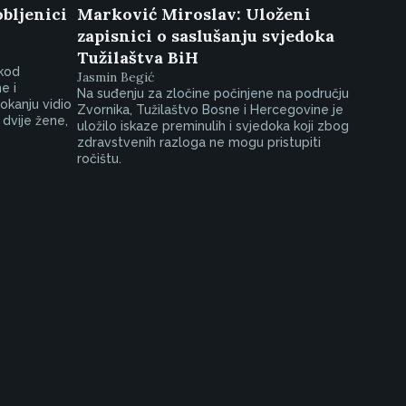
bljenici
Marković Miroslav: Uloženi
zapisnici o saslušanju svjedoka
Tužilaštva BiH
 kod
Jasmin Begić
e i
Na suđenju za zločine počinjene na području
okanju vidio
Zvornika, Tužilaštvo Bosne i Hercegovine je
 dvije žene,
uložilo iskaze preminulih i svjedoka koji zbog
zdravstvenih razloga ne mogu pristupiti
ročištu.