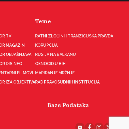
Teme
OR TV
RATNI ZLOČINI I TRANZICIJSKA PRAVDA
OR MAGAZIN
KORUPCIJA
OR OBJAŠNJAVA
RUSIJA NA BALKANU
OR DISINFO
GENOCID U BIH
NTARNI FILMOVI
MAPIRANJE MRŽNJE
R IZA OBJEKTIVA
RAD PRAVOSUDNIH INSTITUCIJA
Baze Podataka