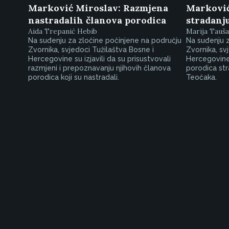
Marković Miroslav: Razmjena
Marković
nastradalih članova porodica
stradanj
Aida Trepanić Hebib
Marija Tauš
Na suđenju za zločine počinjene na području
Na suđenju z
Zvornika, svjedoci Tužilaštva Bosne i
Zvornika, sv
Hercegovine su izjavili da su prisustvovali
Hercegovine s
razmjeni i prepoznavanju njihovih članova
porodica stra
porodica koji su nastradali.
Teočaka.