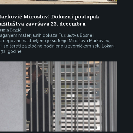
arković Miroslav: Dokazni postupak
užilaštva završava 23. decembra
smin Begić
aganjem materijalnih dokaza Tužilaštva Bosne i
rcegovine nastavljeno je suđenje Miroslavu Markoviću,
ji se tereti za zločine počinjene u zvorničkom selu Lokanj
92. godine.