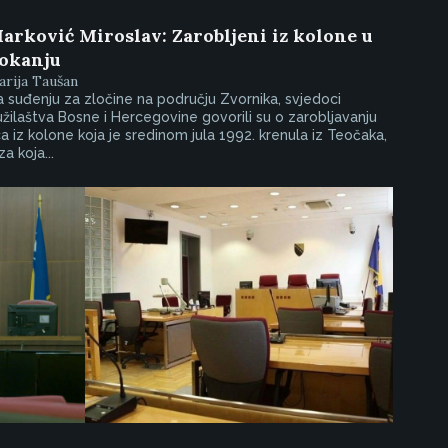
arković Miroslav: Zarobljeni iz kolone u
okanju
rija Taušan
 suđenju za zločine na području Zvornika, svjedoci
žilaštva Bosne i Hercegovine govorili su o zarobljavanju
ca iz kolone koja je sredinom jula 1992. krenula iz Teočaka,
za koja...