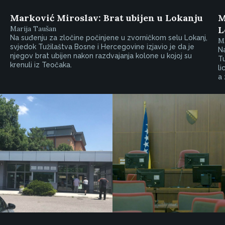
Marković Miroslav: Brat ubijen u Lokanju
M
Marija Taušan
L
Na suđenju za zločine počinjene u zvorničkom selu Lokanj,
Ma
svjedok Tužilaštva Bosne i Hercegovine izjavio je da je
Na
njegov brat ubijen nakon razdvajanja kolone u kojoj su
Tu
krenuli iz Teočaka.
li
a 