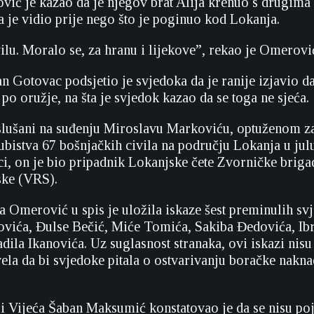
ić je kazao da je njegov brat Alija krenuo s drugima 
a je vidio prije nego što je poginuo kod Lokanja.
ilu. Moralo se, za hranu i lijekove”, rekao je Omerovi
 Gotovac podsjetio je svjedoka da je ranije izjavio da 
po oružje, na šta je svjedok kazao da se toga ne sjeća.
slušani na suđenju Miroslavu Markoviću, optuženom za
 ubistva 67 bošnjačkih civila na području Lokanja u jul
i, on je bio pripadnik Lokanjske čete Zvorničke briga
ske (VRS).
ka Omerović u spis je uložila iskaze šest preminulih sv
vića, Đulse Bečić, Miće Tomića, Sakiba Đedovića, Ib
dila Ikanovića. Uz suglasnost stranaka, ovi iskazi nisu 
ela da bi svjedoke pitala o ostvarivanju boračke nakna
i Vijeća Šaban Maksumić konstatovao je da se nisu poja