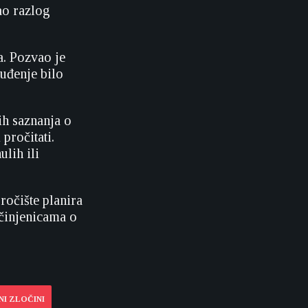
ao razlog
a. Pozvao je
suđenje bilo
ih saznanja o
pročitati.
lih ili
ročište planira
 činjenicama o
NI ZLOČINI