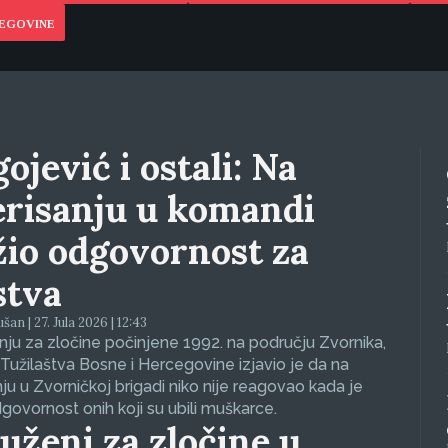
CEGOVINE
ojević i ostali: Na
erisanju u komandi
žio odgovornost za
stva
an | 27. Jula 2026 | 12:43
ju za zločine počinjene 1992. na području Zvornika,
Tužilaštva Bosne i Hercegovine izjavio je da na
nju u Zvorničkoj brigadi niko nije reagovao kada je
dgovornost onih koji su ubili muškarce.
uženi za zločine u