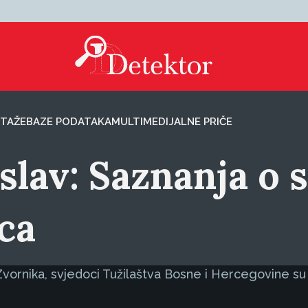
TAŽE
BAZE PODATAKA
MULTIMEDIJALNE PRIČE
lav: Saznanja o 
ca
ornika, svjedoci Tužilaštva Bosne i Hercegovine su izj