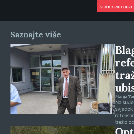
SUD BOSNE I HER
Saznajte više
Blag
ref
tra
ubi
Marija Tauš
Na suđen
svjedok 
referisa
tražio o
Opt