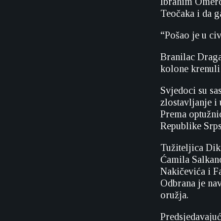
Ibrahim Omerov
Teočaka i da g
“Pošao je u civ
Branilac Dragan
kolone krenuli 
Svjedoci su sa
zlostavljanje i
Prema optužnic
Republike Srp
Tužiteljica Di
Ćamila Salkano
Nakičevića i Fa
Odbrana je nav
oružja.
Predsjedavajuć