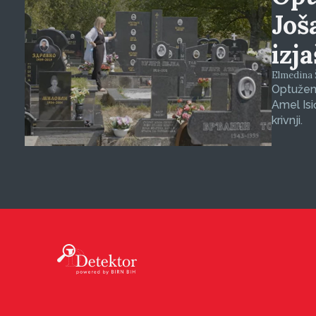
Još
izj
Elmedina Š
Optuženi
Amel Isi
krivnji.