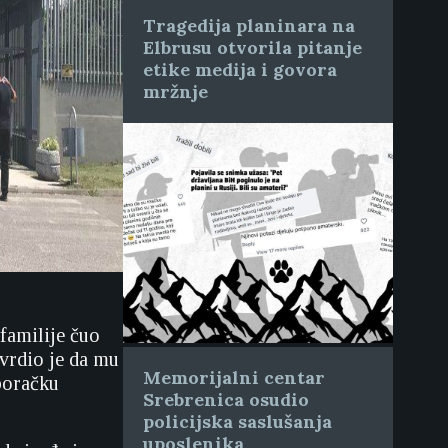
Tragedija planinara na
Elbrusu otvorila pitanje
etike medija i govora
mržnje
 familije čuo
tvrdio je da mu
Memorijalni centar
 boračku
Srebrenica osudio
policijska saslušanja
uposlenika