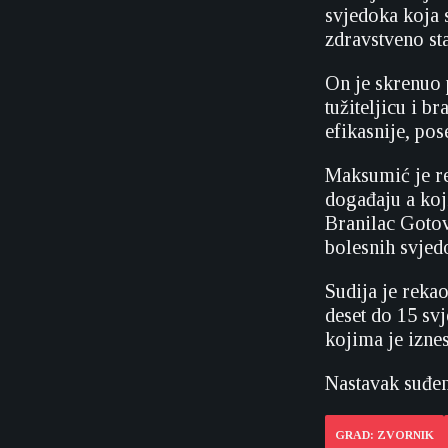
svjedoka koja 
zdravstveno st
On je skrenuo p
tužiteljicu i 
efikasnije, pos
Maksumić je re
događaju a koji
Branilac Gotov
bolesnih svjed
Sudija je rekao
deset do 15 sv
kojima je izne
Nastavak suđen
GRAD: ZVORNIK