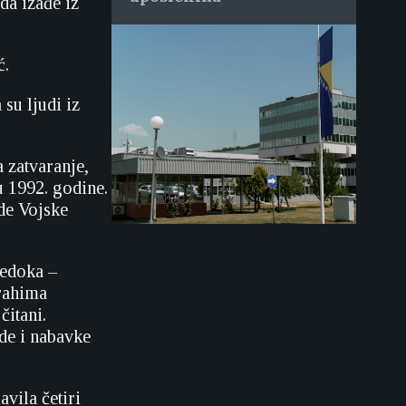
da izađe iz
ć.
su ljudi iz
 zatvaranje,
u 1992. godine.
de Vojske
jedoka –
rahima
čitani.
de i nabavke
vila četiri