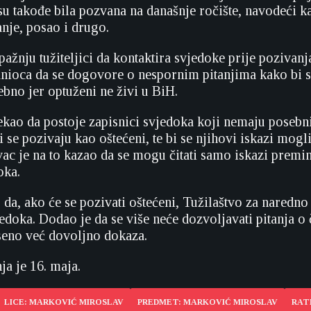
su takođe bila pozvana na današnje ročište, navodeći k
anje, posao i drugo.
ažnju tužiteljici da kontaktira svjedoke prije pozivanj
branioca da se dogovore o nespornim pitanjima kako bi 
ebno jer optuženi ne živi u BiH.
kao da postoje zapisnici svjedoka koji nemaju posebn
 se pozivaju kao oštećeni, te bi se njihovi iskazi mogli 
ac je na to kazao da se mogu čitati samo iskazi preminu
oka.
 da, ako će se pozivati oštećeni, Tužilaštvo za naredno 
jedoka. Dodao je da se više neće dozvoljavati pitanja o
seno već dovoljno dokaza.
ja je 16. maja.
LICE: MARKOVIĆ MIROSLAV
PREDMET: MARKOVIĆ MIROSLAV
RAT