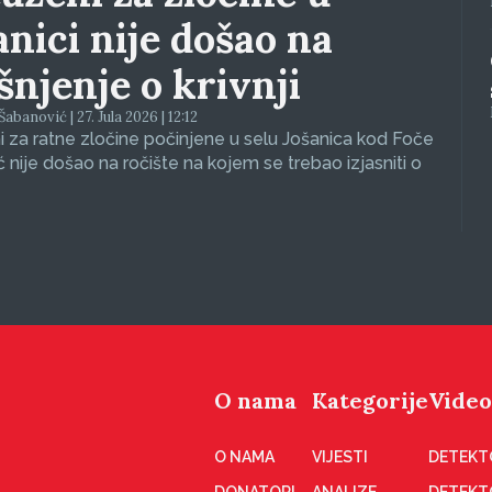
anici nije došao na
ašnjenje o krivnji
abanović | 27. Jula 2026 | 12:12
 za ratne zločine počinjene u selu Jošanica kod Foče
ć nije došao na ročište na kojem se trebao izjasniti o
O nama
Kategorije
Video
O NAMA
VIJESTI
DETEKT