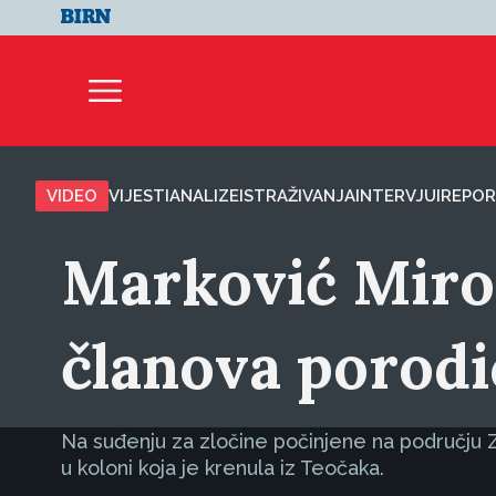
VIDEO
VIJESTI
ANALIZE
ISTRAŽIVANJA
INTERVJUI
REPOR
Marković Miros
članova porodi
Na suđenju za zločine počinjene na području Zv
u koloni koja je krenula iz Teočaka.